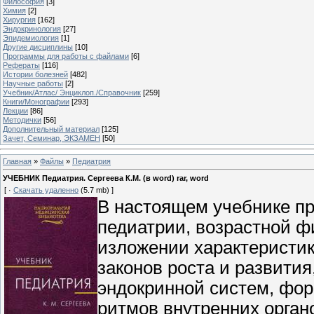
Философия
[3]
Химия
[2]
Хирургия
[162]
Эндокринология
[27]
Эпидемиология
[1]
Другие дисциплины
[10]
Программы для работы с файлами
[6]
Рефераты
[116]
Истории болезней
[482]
Научные работы
[2]
Учебник/Атлас/ Энциклоп./Справочник
[259]
Книги/Монографии
[293]
Лекции
[86]
Методички
[56]
Дополнительный материал
[125]
Зачет, Семинар, ЭКЗАМЕН
[50]
Главная
»
Файлы
»
Педиатрия
УЧЕБНИК Педиатрия. Сергеева К.М. (в word) rar, word
[ ·
Скачать удаленно
(5.7 mb) ]
В настоящем учебнике п
педиатрии, возрастной ф
изложении характеристик
законов роста и развити
эндокринной систем, фо
ритмов внутренних органо