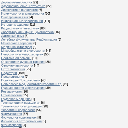
Дерматовенерология
[29]
Здравоохранение. Статистика
[22]
Диетология и валеология
[6]
Иммунология и аллергология
[30]
Иностранный язык
[4]
Инфекционные заболевания
[111]
История медицины
[11]
Кардиология м ангиология
[86]
Лабораторная и функц. диагностика
[16]
Латинский язык
[3]
Лечебная физкультура. Реабилитация
[3]
Мануальная терапия
[0]
Медицина катастроф
[5]
Микробиология и вирусология
[45]
Неврология и нейрохирургия
[55]
Неотложная помощь
[10]
Онкология и лучевая терапия
[28]
Оториноларингология
[44]
Офтальмология
[25]
Педиатрия
[109]
Профпатология
[9]
Психиатрия Психотерапия
[40]
Психология мед., соматопсихология и тд.
[19]
Пульмонология и фтизиатрия
[39]
Ревматология
[16]
Стоматология
[35]
Судебная медицина
[1]
Токсикология и наркология
[6]
Травматология и ортопедия
[20]
Урология и нефрология
[54]
Фармакология
[67]
Физиология нормальная
[9]
Физиология патологическая
[5]
Физиотерапия
[4]