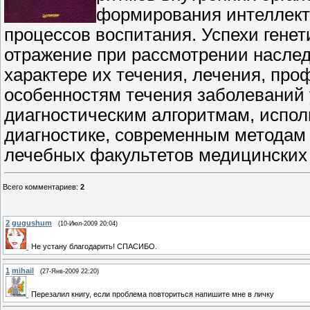
формирования интеллекта
процессов воспитания. Успехи гене
отражение при рассмотрении наслед
характере их течения, лечения, пр
особенностям течения заболеваний у
диагностическим алгоритмам, испо
диагностике, современным методам 
лечебных факультетов медицинских 
Всего комментариев
:
2
2
gugushum
(10-Июл-2009 20:04)
Не устану благодарить! СПАСИБО.
1
mihail
(27-Янв-2009 22:20)
Перезалил книгу, если проблема повториться напишите мне в личку