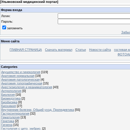
[
Ульяновский медицинский портал
]
Форма входа
Логин:
Пароль:
запомнить
Забыл
Меню сайта
ГЛАВНАЯ СТРАНИЦА
Скачать материал
Статьи
Новости сайта
гостевая к
ФОТОА
Categories
Акушерство и гинекология
[119]
Анатомия нормальная
[19]
Анатомия патологическая
[4]
Анатомия топографическая
[15]
Анестизиология и реаниматология
[43]
Антропология
[0]
Биология
[16]
Биомедэтика
[2]
Биофизика
[0]
Биохимия
[27]
Внутренние болезни, Общий уход, Пропедевтика
[55]
Гастроэнтерология
[32]
Гематология
[13]
Генетика
[2]
Гигиена
[15]
Гистология с цито. эмбрио.
[2]