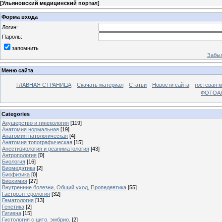
[
Ульяновский медицинский портал
]
Форма входа
Логин:
Пароль:
запомнить
Забыл
Меню сайта
ГЛАВНАЯ СТРАНИЦА
Скачать материал
Статьи
Новости сайта
гостевая к
ФОТОА
Categories
Акушерство и гинекология
[119]
Анатомия нормальная
[19]
Анатомия патологическая
[4]
Анатомия топографическая
[15]
Анестизиология и реаниматология
[43]
Антропология
[0]
Биология
[16]
Биомедэтика
[2]
Биофизика
[0]
Биохимия
[27]
Внутренние болезни, Общий уход, Пропедевтика
[55]
Гастроэнтерология
[32]
Гематология
[13]
Генетика
[2]
Гигиена
[15]
Гистология с цито. эмбрио.
[2]