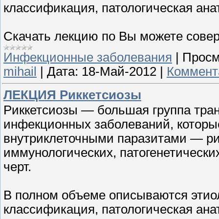
классификация, патологическая анат
Скачать лекцию по Вы можете сове
Инфекционные заболевания
|
Просм
mihail
|
Дата:
18-Май-2012
|
Коммент
ЛЕКЦИЯ Риккетсиозы
Риккетсиозы — большая группа тра
инфекционных заболеваний, котор
внутриклеточными паразитами — р
иммунологических, патогенетически
черт.
В полном объеме описываются этиол
классификация, патологическая анат