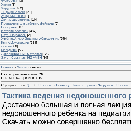
Философия
[3]
Химия
[2]
Хирургия
[162]
Эндокринология
[27]
Эпидемиология
[1]
Другие дисциплины
[10]
Программы для работы с файлами
[6]
Рефераты
[116]
Истории болезней
[482]
Научные работы
[2]
Учебник/Атлас/ Энциклоп./Справочник
[259]
Книги/Монографии
[293]
Лекции
[86]
Методички
[56]
Дополнительный материал
[125]
Зачет, Семинар, ЭКЗАМЕН
[50]
Главная
»
Файлы
» Лекции
В категории материалов
:
79
Показано материалов
:
1-10
Сортировать по
:
Дате
·
Названию
·
Рейтингу
·
Комментариям
·
Загрузкам
·
Просмот
Тактика ведения недоношенного 
Достаочно большая и полная лекция 
недоношенного ребенка на педиатри
Скачать можно совершенно бесплат