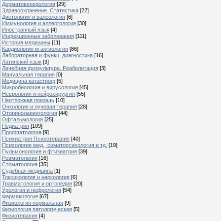
Дерматовенерология
[29]
Здравоохранение. Статистика
[22]
Диетология и валеология
[6]
Иммунология и аллергология
[30]
Иностранный язык
[4]
Инфекционные заболевания
[111]
История медицины
[11]
Кардиология м ангиология
[86]
Лабораторная и функц. диагностика
[16]
Латинский язык
[3]
Лечебная физкультура. Реабилитация
[3]
Мануальная терапия
[0]
Медицина катастроф
[5]
Микробиология и вирусология
[45]
Неврология и нейрохирургия
[55]
Неотложная помощь
[10]
Онкология и лучевая терапия
[28]
Оториноларингология
[44]
Офтальмология
[25]
Педиатрия
[109]
Профпатология
[9]
Психиатрия Психотерапия
[40]
Психология мед., соматопсихология и тд.
[19]
Пульмонология и фтизиатрия
[39]
Ревматология
[16]
Стоматология
[35]
Судебная медицина
[1]
Токсикология и наркология
[6]
Травматология и ортопедия
[20]
Урология и нефрология
[54]
Фармакология
[67]
Физиология нормальная
[9]
Физиология патологическая
[5]
Физиотерапия
[4]