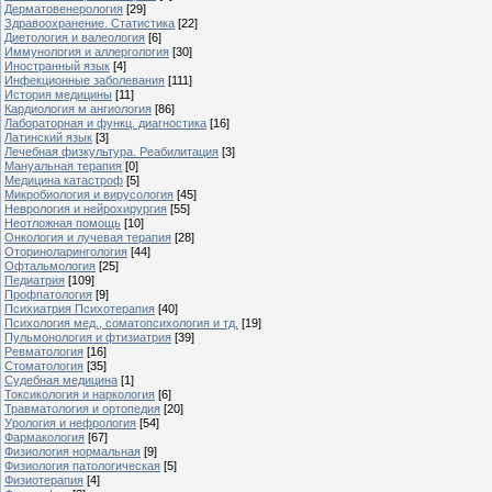
Дерматовенерология
[29]
Здравоохранение. Статистика
[22]
Диетология и валеология
[6]
Иммунология и аллергология
[30]
Иностранный язык
[4]
Инфекционные заболевания
[111]
История медицины
[11]
Кардиология м ангиология
[86]
Лабораторная и функц. диагностика
[16]
Латинский язык
[3]
Лечебная физкультура. Реабилитация
[3]
Мануальная терапия
[0]
Медицина катастроф
[5]
Микробиология и вирусология
[45]
Неврология и нейрохирургия
[55]
Неотложная помощь
[10]
Онкология и лучевая терапия
[28]
Оториноларингология
[44]
Офтальмология
[25]
Педиатрия
[109]
Профпатология
[9]
Психиатрия Психотерапия
[40]
Психология мед., соматопсихология и тд.
[19]
Пульмонология и фтизиатрия
[39]
Ревматология
[16]
Стоматология
[35]
Судебная медицина
[1]
Токсикология и наркология
[6]
Травматология и ортопедия
[20]
Урология и нефрология
[54]
Фармакология
[67]
Физиология нормальная
[9]
Физиология патологическая
[5]
Физиотерапия
[4]