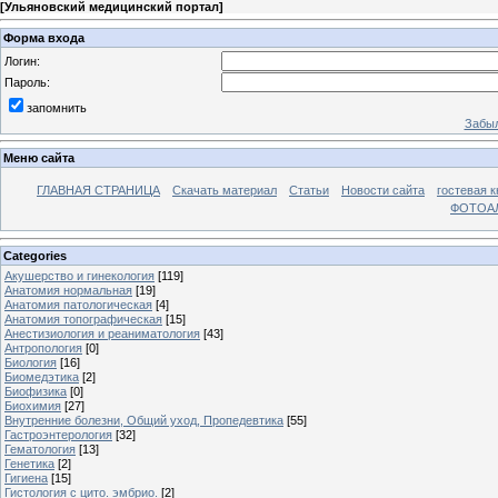
[
Ульяновский медицинский портал
]
Форма входа
Логин:
Пароль:
запомнить
Забыл
Меню сайта
ГЛАВНАЯ СТРАНИЦА
Скачать материал
Статьи
Новости сайта
гостевая к
ФОТОА
Categories
Акушерство и гинекология
[119]
Анатомия нормальная
[19]
Анатомия патологическая
[4]
Анатомия топографическая
[15]
Анестизиология и реаниматология
[43]
Антропология
[0]
Биология
[16]
Биомедэтика
[2]
Биофизика
[0]
Биохимия
[27]
Внутренние болезни, Общий уход, Пропедевтика
[55]
Гастроэнтерология
[32]
Гематология
[13]
Генетика
[2]
Гигиена
[15]
Гистология с цито. эмбрио.
[2]