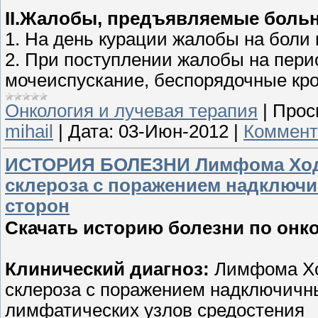
II.Жалобы, предъявляемые боль
1. На день курации жалобы на боли
2. При поступлении жалобы на пери
мочеиспускание, беспорядочные кр
Онкология и лучевая терапия
|
Прос
mihail
|
Дата:
03-Июн-2012
|
Коммент
ИСТОРИЯ БОЛЕЗНИ Лимфома Ходжк
склероза с поражением надключи
сторон
Скачать историю болезни по онко
Клинический диагноз:
Лимфома Ход
склероза с поражением надключичны
лимфатических узлов средостения