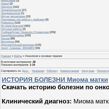
Философия
[3]
Химия
[2]
Хирургия
[162]
Эндокринология
[27]
Эпидемиология
[1]
Другие дисциплины
[10]
Программы для работы с файлами
[6]
Рефераты
[116]
Истории болезней
[482]
Научные работы
[2]
Учебник/Атлас/ Энциклоп./Справочник
[259]
Книги/Монографии
[293]
Лекции
[86]
Методички
[56]
Дополнительный материал
[125]
Зачет, Семинар, ЭКЗАМЕН
[50]
Главная
»
Файлы
» Онкология и лучевая терапия
В категории материалов
:
28
Показано материалов
:
1-10
Сортировать по
:
Дате
·
Названию
·
Рейтингу
·
Комментариям
·
Загрузкам
·
Просмот
ИСТОРИЯ БОЛЕЗНИ Миома матки
Скачать историю болезни по онко
Клинический диагноз:
Миома матк