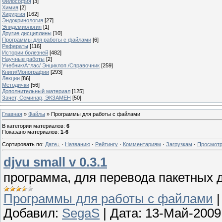
Философия
[3]
Химия
[2]
Хирургия
[162]
Эндокринология
[27]
Эпидемиология
[1]
Другие дисциплины
[10]
Программы для работы с файлами
[6]
Рефераты
[116]
Истории болезней
[482]
Научные работы
[2]
Учебник/Атлас/ Энциклоп./Справочник
[259]
Книги/Монографии
[293]
Лекции
[86]
Методички
[56]
Дополнительный материал
[125]
Зачет, Семинар, ЭКЗАМЕН
[50]
Главная
»
Файлы
» Программы для работы с файлами
В категории материалов
:
6
Показано материалов
:
1-6
Сортировать по
:
Дате
·
Названию
·
Рейтингу
·
Комментариям
·
Загрузкам
·
Просмот
djvu small v 0.3.1
программа, для перевода пакетных д
Программы для работы с файлами
Добавил:
SegaS
|
Дата:
13-Май-2009