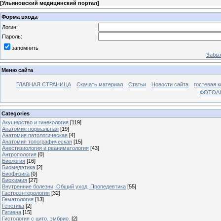
[
Ульяновский медицинский портал
]
Форма входа
Логин:
Пароль:
запомнить
Забыл
Меню сайта
ГЛАВНАЯ СТРАНИЦА
Скачать материал
Статьи
Новости сайта
гостевая к
ФОТОА
Categories
Акушерство и гинекология
[119]
Анатомия нормальная
[19]
Анатомия патологическая
[4]
Анатомия топографическая
[15]
Анестизиология и реаниматология
[43]
Антропология
[0]
Биология
[16]
Биомедэтика
[2]
Биофизика
[0]
Биохимия
[27]
Внутренние болезни, Общий уход, Пропедевтика
[55]
Гастроэнтерология
[32]
Гематология
[13]
Генетика
[2]
Гигиена
[15]
Гистология с цито. эмбрио.
[2]