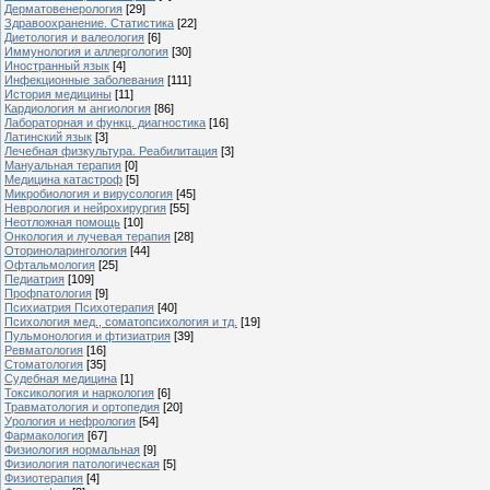
Дерматовенерология
[29]
Здравоохранение. Статистика
[22]
Диетология и валеология
[6]
Иммунология и аллергология
[30]
Иностранный язык
[4]
Инфекционные заболевания
[111]
История медицины
[11]
Кардиология м ангиология
[86]
Лабораторная и функц. диагностика
[16]
Латинский язык
[3]
Лечебная физкультура. Реабилитация
[3]
Мануальная терапия
[0]
Медицина катастроф
[5]
Микробиология и вирусология
[45]
Неврология и нейрохирургия
[55]
Неотложная помощь
[10]
Онкология и лучевая терапия
[28]
Оториноларингология
[44]
Офтальмология
[25]
Педиатрия
[109]
Профпатология
[9]
Психиатрия Психотерапия
[40]
Психология мед., соматопсихология и тд.
[19]
Пульмонология и фтизиатрия
[39]
Ревматология
[16]
Стоматология
[35]
Судебная медицина
[1]
Токсикология и наркология
[6]
Травматология и ортопедия
[20]
Урология и нефрология
[54]
Фармакология
[67]
Физиология нормальная
[9]
Физиология патологическая
[5]
Физиотерапия
[4]