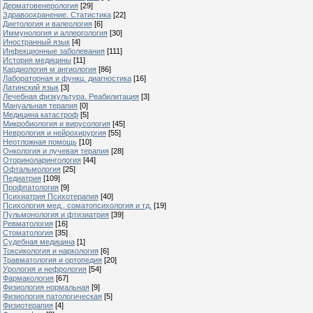
Дерматовенерология
[29]
Здравоохранение. Статистика
[22]
Диетология и валеология
[6]
Иммунология и аллергология
[30]
Иностранный язык
[4]
Инфекционные заболевания
[111]
История медицины
[11]
Кардиология м ангиология
[86]
Лабораторная и функц. диагностика
[16]
Латинский язык
[3]
Лечебная физкультура. Реабилитация
[3]
Мануальная терапия
[0]
Медицина катастроф
[5]
Микробиология и вирусология
[45]
Неврология и нейрохирургия
[55]
Неотложная помощь
[10]
Онкология и лучевая терапия
[28]
Оториноларингология
[44]
Офтальмология
[25]
Педиатрия
[109]
Профпатология
[9]
Психиатрия Психотерапия
[40]
Психология мед., соматопсихология и тд.
[19]
Пульмонология и фтизиатрия
[39]
Ревматология
[16]
Стоматология
[35]
Судебная медицина
[1]
Токсикология и наркология
[6]
Травматология и ортопедия
[20]
Урология и нефрология
[54]
Фармакология
[67]
Физиология нормальная
[9]
Физиология патологическая
[5]
Физиотерапия
[4]