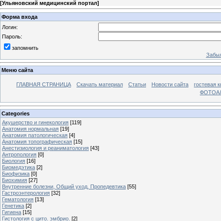
[
Ульяновский медицинский портал
]
Форма входа
Логин:
Пароль:
запомнить
Забыл
Меню сайта
ГЛАВНАЯ СТРАНИЦА
Скачать материал
Статьи
Новости сайта
гостевая к
ФОТОА
Categories
Акушерство и гинекология
[119]
Анатомия нормальная
[19]
Анатомия патологическая
[4]
Анатомия топографическая
[15]
Анестизиология и реаниматология
[43]
Антропология
[0]
Биология
[16]
Биомедэтика
[2]
Биофизика
[0]
Биохимия
[27]
Внутренние болезни, Общий уход, Пропедевтика
[55]
Гастроэнтерология
[32]
Гематология
[13]
Генетика
[2]
Гигиена
[15]
Гистология с цито. эмбрио.
[2]