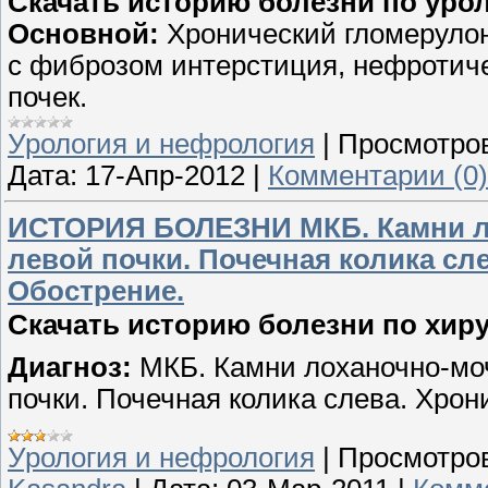
Скачать историю болезни по уро
Основной:
Хронический гломеруло
с фиброзом интерстиция, нефротич
почек.
Урология и нефрология
|
Просмотро
Дата:
17-Апр-2012
|
Комментарии (0)
ИСТОРИЯ БОЛЕЗНИ МКБ. Камни л
левой почки. Почечная колика сл
Обострение.
Скачать историю болезни по хир
Диагноз:
МКБ. Камни лоханочно-мо
почки. Почечная колика слева. Хро
Урология и нефрология
|
Просмотро