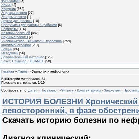
Философия
[3]
Химия
[2]
Хирургия
[162]
Эндокринология
[27]
Эпидемиология
[1]
Другие дисциплины
[10]
Программы для работы с файлами
[6]
Рефераты
[116]
Истории болезней
[482]
Научные работы
[2]
Учебник/Атлас/ Энциклоп./Справочник
[259]
Книги/Монографии
[293]
Лекции
[86]
Методички
[56]
Дополнительный материал
[125]
Зачет, Семинар, ЭКЗАМЕН
[50]
Главная
»
Файлы
» Урология и нефрология
В категории материалов
:
54
Показано материалов
:
1-10
Сортировать по
:
Дате
·
Названию
·
Рейтингу
·
Комментариям
·
Загрузкам
·
Просмот
ИСТОРИЯ БОЛЕЗНИ Хронический 
левосторонний, в фазе обострени
Скачать историю болезни по неф
Диагноз клинический: