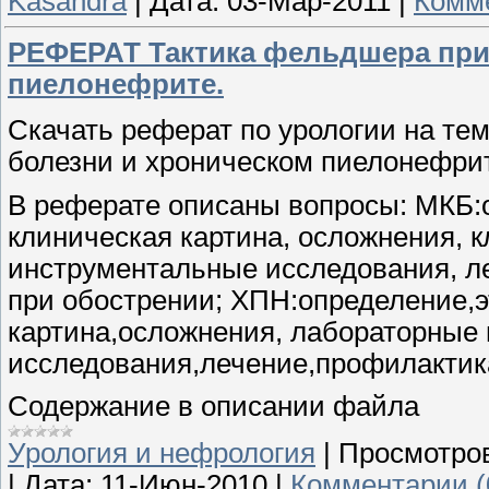
Kasandra
|
Дата:
03-Мар-2011
|
Комме
РЕФЕРАТ Тактика фельдшера при
пиелонефрите.
Скачать реферат по урологии на те
болезни и хроническом пиелонефри
В реферате описаны вопросы: МКБ:о
клиническая картина, осложнения, 
инструментальные исследования, л
при обострении; ХПН:определение,э
картина,осложнения, лабораторные
исследования,лечение,профилактик
Содержание в описании файла
Урология и нефрология
|
Просмотро
|
Дата:
11-Июн-2010
|
Комментарии (