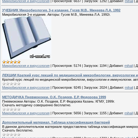
Микробиология и вирусология
|
Просмотров:
6637
|
Загрузок:
1292
|
Добавил:
mihail
|
Д
УЧЕБНИК Микробиология. 3-е издание. Гусев М.В., Минеева Л.А. 1992
Микробиология 3-е издание. Авторы: Гусев М.В., Минеева Л.А. 1992г.
Микробиология и вирусология
|
Просмотров:
5174
|
Загрузок:
1194
|
Добавил:
mihail
|
Д
ЛЕКЦИИ Краткий курс лекций по медицинской микробиологии, вирусологии и 
Краткий курс лекций по медицинской микробиологии, вирусологии и иммунологии. авто
Микробиология и вирусология
|
Просмотров:
9245
|
Загрузок:
2024
|
Добавил:
mihail
|
Д
МЕТОДИЧКА Пневмококки. O.K. Поздеев, Е.Р. Федорова 1999
Пневмококки Авторы: O.K. Поздеев, Е.Р. Федорова Казань: КГМУ, 1999г.
Скачать методичку совершенно бесплатно.
Микробиология и вирусология
|
Просмотров:
5656
|
Загрузок:
1155
|
Добавил:
mihail
|
Д
Дополнительный материал. Таблица классификация бактерий
В данном дополнительном материале предоставлена таблица классификация микроо
Скачать бесплатно.