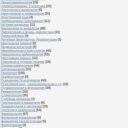
Дерматовенерология
[29]
Здравоохранение. Статистика
[22]
Диетология и валеология
[6]
Иммунология и аллергология
[30]
Иностранный язык
[4]
Инфекционные заболевания
[111]
История медицины
[11]
Кардиология м ангиология
[86]
Лабораторная и функц. диагностика
[16]
Латинский язык
[3]
Лечебная физкультура. Реабилитация
[3]
Мануальная терапия
[0]
Медицина катастроф
[5]
Микробиология и вирусология
[45]
Неврология и нейрохирургия
[55]
Неотложная помощь
[10]
Онкология и лучевая терапия
[28]
Оториноларингология
[44]
Офтальмология
[25]
Педиатрия
[109]
Профпатология
[9]
Психиатрия Психотерапия
[40]
Психология мед., соматопсихология и тд.
[19]
Пульмонология и фтизиатрия
[39]
Ревматология
[16]
Стоматология
[35]
Судебная медицина
[1]
Токсикология и наркология
[6]
Травматология и ортопедия
[20]
Урология и нефрология
[54]
Фармакология
[67]
Физиология нормальная
[9]
Физиология патологическая
[5]
Физиотерапия
[4]