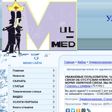
У
Главная
»
Файлы
»
Здравоохранение.
МЕНЮ САЙТА
Шпоры(шпаргалки) по здравке(з
Главная
Новости
УВАЖАЕМЫЕ ПОЛЬЗОВАТЕЛИ, ЧА
СВЯЗИ ОБ ОТСУТСВИИ НУЖНОГ
СКАЧАТЬ
ФОРМУ ОБРАТНОЙ СВЯЗИ. МЫ 
[
Скачать с сервера
(79.4 Kb) ]
СТАТЬИ
Вы долго ждали?:) и искали?:) вот 
Тематические статьи
не забывайте говорить - СПАСИБО!!!
ВИДЕО
Категория
:
Здравоохранение. Стати
УСЛУГИ ПОРТАЛА
Просмотров
:
7967
|
Загрузок
:
2273
|
Книга отзывов