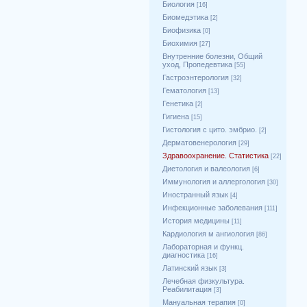
Биология
[16]
Биомедэтика
[2]
Биофизика
[0]
Биохимия
[27]
Внутренние болезни, Общий
уход, Пропедевтика
[55]
Гастроэнтерология
[32]
Гематология
[13]
Генетика
[2]
Гигиена
[15]
Гистология с цито. эмбрио.
[2]
Дерматовенерология
[29]
Здравоохранение. Статистика
[22]
Диетология и валеология
[6]
Иммунология и аллергология
[30]
Иностранный язык
[4]
Инфекционные заболевания
[111]
История медицины
[11]
Кардиология м ангиология
[86]
Лабораторная и функц.
диагностика
[16]
Латинский язык
[3]
Лечебная физкультура.
Реабилитация
[3]
Мануальная терапия
[0]