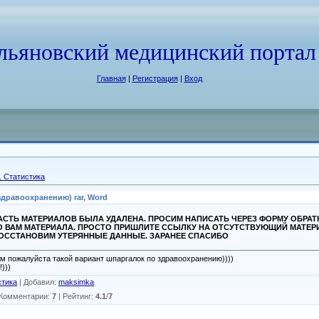
льяновский медицинский портал
Главная
|
Регистрация
|
Вход
 Статистика
дравоохранению) rar, Word
СТЬ МАТЕРИАЛОВ БЫЛА УДАЛЕНА. ПРОСИМ НАПИСАТЬ ЧЕРЕЗ ФОРМУ ОБРА
О ВАМ МАТЕРИАЛА. ПРОСТО ПРИШЛИТЕ ССЫЛКУ НА ОТСУТСТВУЮЩИЙ МАТЕР
ВОССТАНОВИМ УТЕРЯННЫЕ ДАННЫЕ. ЗАРАНЕЕ СПАСИБО
вам пожалуйста такой вариант шпаргалок по здравоохранению))))
)))
стика
|
Добавил
:
maksimka
Комментарии
:
7
|
Рейтинг
:
4.1
/
7