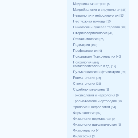
Медицина катастроф
[5]
Микробиология и вирусология
[45]
Неврология и нейрохирургия
[55]
Неотложная помощь
[10]
Онкология и лучевая терапия
[28]
Оториноларингология
[44]
Офтальмология
[25]
Педиатрия
[109]
Профпатология
[9]
Психиатрия Психотерапия
[40]
Психология мед.,
соматопсихология и тд.
[19]
Пульмонология и фтизиатрия
[39]
Ревматология
[16]
Стоматология
[35]
Судебная медицина
[1]
Токсикология и наркология
[6]
Травматология и ортопедия
[20]
Урология и нефрология
[54]
Фармакология
[67]
Физиология нормальная
[9]
Физиология патологическая
[5]
Физиотерапия
[4]
Философия
[3]