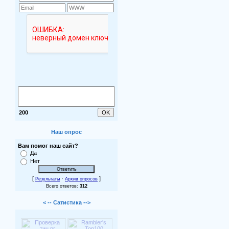
200
Наш опрос
Вам помог наш сайт?
Да
Нет
[
·
]
Результаты
Архив опросов
Всего ответов:
312
< -- Сатистика -->