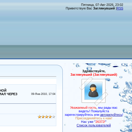
Пятница, 07-Авг-2026, 23:02
Приветствую Вас
Заглянувший
|
RSS
Здравствуйте,
Заглянувший (Заглянувший)
ТНОЙ
ИАЛ ЧЕРЕЗ
09-Янв-2010, 17:04
Уважаемый гость
,
мы рады вас
видеть! Пожалуйста
зарегестрируйтесь или
авторизуйтесь
!
Присоединяйтесь к нам!
Нас уже "
26372!
"
Список пользователей