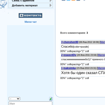
Связь с админом
Добавить материал
Мини-чат
Всего комментариев
:
3
3
zhenshen90
[
Мат
(06-Янв-2012 18:09)
Спасибо
[color=purple]
00%" cellspacing="1" cell
2
respectEly
[
Мате
(26-Фев-2011 23:04)
спасииииииииииииибо!))* премного
00%" cellspacing="1" cell
1
maksimka
[
Мате
(15-Янв-2010 23:31)
Хотя бы один сказал СПАСИ
00%" cellspacing="1" cell