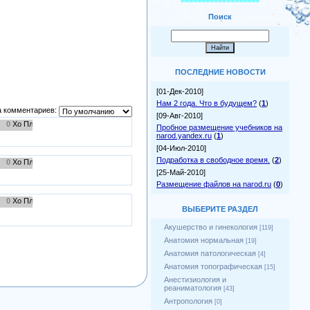
===================
Поиск
ПОСЛЕДНИЕ НОВОСТИ
[01-Дек-2010]
Нам 2 года. Что в будущем?
(
1
)
 комментариев:
[09-Авг-2010]
0
Пробное размещение учебников на
narod.yandex.ru
(
1
)
[04-Июл-2010]
Подработка в свободное время.
(
2
)
0
[25-Май-2010]
Размещение файлов на narod.ru
(
0
)
0
ВЫБЕРИТЕ РАЗДЕЛ
Акушерство и гинекология
[119]
Анатомия нормальная
[19]
Анатомия патологическая
[4]
Анатомия топографическая
[15]
Анестизиология и
реаниматология
[43]
Антропология
[0]