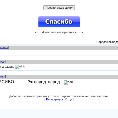
<----->Полезная информация:<----->
Порядок вывода
ериал
]
риал
]
 благодарна
риал
]
БО............ Эх народ..народ...
Добавлять комментарии могут только зарегистрированные пользователи.
[
Регистрация
|
Вход
]