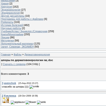
Философия
[3]
Химия
[2]
Хирургия
[162]
Эндокринология
[27]
Эпидемиология
[1]
Другие дисциплины
[10]
Программы для работы с файлами
[6]
Рефераты
[116]
Истории болезней
[482]
Научные работы
[2]
Учебник/Атлас/ Энциклоп./Справочник
[259]
Книги/Монографии
[293]
Лекции
[86]
Методички
[56]
Дополнительный материал
[125]
Зачет, Семинар, ЭКЗАМЕН
[50]
Главная
»
Файлы
»
Дерматовенерология
шпоры по дерматовенерологии rar, doc
[
Скачать с сервера
(104.3 Kb) ]
Всего комментариев
:
3
3
avenchok
(15-Апр-2010 23:27)
спасибо за шпоры:))))
2
Кукленка
(18-Окт-2009 16:58)