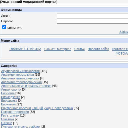
[
Ульяновский медицинский портал
]
Форма входа
Логин:
Пароль:
запомнить
Забыл
Меню сайта
ГЛАВНАЯ СТРАНИЦА
Скачать материал
Статьи
Новости сайта
гостевая к
ФОТОА
Categories
Акушерство и гинекология
[119]
Анатомия нормальная
[19]
Анатомия патологическая
[4]
Анатомия топографическая
[15]
Анестизиология и реаниматология
[43]
Антропология
[0]
Биология
[16]
Биомедэтика
[2]
Биофизика
[0]
Биохимия
[27]
Внутренние болезни, Общий уход, Пропедевтика
[55]
Гастроэнтерология
[32]
Гематология
[13]
Генетика
[2]
Гигиена
[15]
Гистология с цито. эмбрио.
[2]