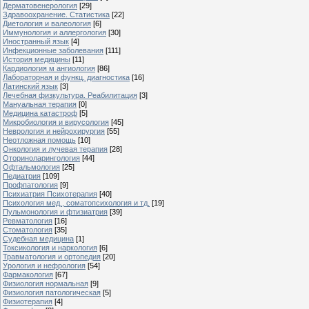
Дерматовенерология
[29]
Здравоохранение. Статистика
[22]
Диетология и валеология
[6]
Иммунология и аллергология
[30]
Иностранный язык
[4]
Инфекционные заболевания
[111]
История медицины
[11]
Кардиология м ангиология
[86]
Лабораторная и функц. диагностика
[16]
Латинский язык
[3]
Лечебная физкультура. Реабилитация
[3]
Мануальная терапия
[0]
Медицина катастроф
[5]
Микробиология и вирусология
[45]
Неврология и нейрохирургия
[55]
Неотложная помощь
[10]
Онкология и лучевая терапия
[28]
Оториноларингология
[44]
Офтальмология
[25]
Педиатрия
[109]
Профпатология
[9]
Психиатрия Психотерапия
[40]
Психология мед., соматопсихология и тд.
[19]
Пульмонология и фтизиатрия
[39]
Ревматология
[16]
Стоматология
[35]
Судебная медицина
[1]
Токсикология и наркология
[6]
Травматология и ортопедия
[20]
Урология и нефрология
[54]
Фармакология
[67]
Физиология нормальная
[9]
Физиология патологическая
[5]
Физиотерапия
[4]