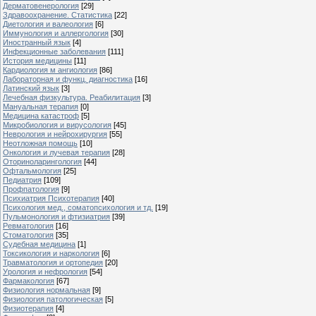
Дерматовенерология
[29]
Здравоохранение. Статистика
[22]
Диетология и валеология
[6]
Иммунология и аллергология
[30]
Иностранный язык
[4]
Инфекционные заболевания
[111]
История медицины
[11]
Кардиология м ангиология
[86]
Лабораторная и функц. диагностика
[16]
Латинский язык
[3]
Лечебная физкультура. Реабилитация
[3]
Мануальная терапия
[0]
Медицина катастроф
[5]
Микробиология и вирусология
[45]
Неврология и нейрохирургия
[55]
Неотложная помощь
[10]
Онкология и лучевая терапия
[28]
Оториноларингология
[44]
Офтальмология
[25]
Педиатрия
[109]
Профпатология
[9]
Психиатрия Психотерапия
[40]
Психология мед., соматопсихология и тд.
[19]
Пульмонология и фтизиатрия
[39]
Ревматология
[16]
Стоматология
[35]
Судебная медицина
[1]
Токсикология и наркология
[6]
Травматология и ортопедия
[20]
Урология и нефрология
[54]
Фармакология
[67]
Физиология нормальная
[9]
Физиология патологическая
[5]
Физиотерапия
[4]