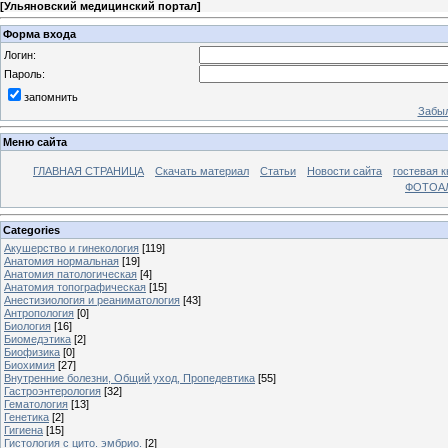
[
Ульяновский медицинский портал
]
Форма входа
Логин:
Пароль:
запомнить
Забыл
Меню сайта
ГЛАВНАЯ СТРАНИЦА
Скачать материал
Статьи
Новости сайта
гостевая к
ФОТОА
Categories
Акушерство и гинекология
[119]
Анатомия нормальная
[19]
Анатомия патологическая
[4]
Анатомия топографическая
[15]
Анестизиология и реаниматология
[43]
Антропология
[0]
Биология
[16]
Биомедэтика
[2]
Биофизика
[0]
Биохимия
[27]
Внутренние болезни, Общий уход, Пропедевтика
[55]
Гастроэнтерология
[32]
Гематология
[13]
Генетика
[2]
Гигиена
[15]
Гистология с цито. эмбрио.
[2]