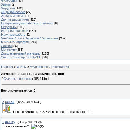
Философия
[3]
Химия
[2]
Хирургия
[162]
Эндокринология
[27]
Эпидемиология
[1]
Другие дисциплины
[10]
Программы для работы с файлами
[6]
Рефераты
[116]
Истории болезней
[482]
Научные работы
[2]
Учебник/Атлас/ Энциклоп./Справочник
[259]
Книги/Монографии
[293]
Лекции
[86]
Методички
[56]
Дополнительный материал
[125]
Зачет, Семинар, ЭКЗАМЕН
[50]
Главная
»
Файлы
»
Акушерство и гинекология
Акушерство Шпора на экзамен zip, doc
[
Скачать с сервера
(485.4 Kb) ]
Всего комментариев
:
2
2
mihail
(12-Апр-2009 14:43)
Просто жмёте на "СКАЧАТЬ" и всё. что сложного-то...
1
daniay
(11-Апр-2009 21:49)
... как скачать то??