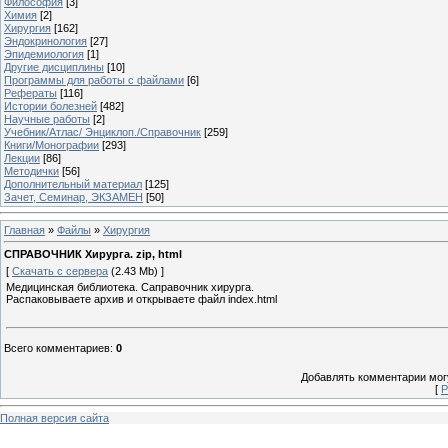
Философия
[3]
Химия
[2]
Хирургия
[162]
Эндокринология
[27]
Эпидемиология
[1]
Другие дисциплины
[10]
Программы для работы с файлами
[6]
Рефераты
[116]
Истории болезней
[482]
Научные работы
[2]
Учебник/Атлас/ Энциклоп./Справочник
[259]
Книги/Монографии
[293]
Лекции
[86]
Методички
[56]
Дополнительный материал
[125]
Зачет, Семинар, ЭКЗАМЕН
[50]
Главная
»
Файлы
»
Хирургия
СПРАВОЧНИК Хирурга. zip, html
[
Скачать с сервера
(2.43 Mb) ]
Медицинская библиотека. Саправочник хирурга.
Распаковываете архив и открываете файл index.html
Всего комментариев
:
0
Добавлять комментарии могу
[
Р
Полная версия сайта