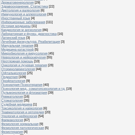
Дерматовенерология
[29]
Здравоохранение. Статистика
[22]
Диетология и валеология
[6]
Иммунология и аллергология
[30]
Иностранный язык
[4]
Инфекционные заболевания
[111]
История медицины
[11]
Кардиология м ангиология
[86]
Лабораторная и функц. диагностика
[16]
Латинский язык
[3]
Лечебная физкультура. Реабилитация
[3]
Мануальная терапия
[0]
Медицина катастроф
[5]
Микробиология и вирусология
[45]
Неврология и нейрохирургия
[55]
Неотложная помощь
[10]
Онкология и лучевая терапия
[28]
Оториноларингология
[44]
Офтальмология
[25]
Педиатрия
[109]
Профпатология
[9]
Психиатрия Психотерапия
[40]
Психология мед., соматопсихология и тд.
[19]
Пульмонология и фтизиатрия
[39]
Ревматология
[16]
Стоматология
[35]
Судебная медицина
[1]
Токсикология и наркология
[6]
Травматология и ортопедия
[20]
Урология и нефрология
[54]
Фармакология
[67]
Физиология нормальная
[9]
Физиология патологическая
[5]
Физиотерапия
[4]