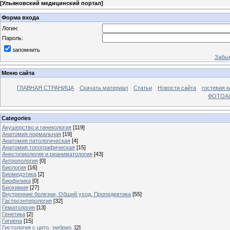
[
Ульяновский медицинский портал
]
Форма входа
Логин:
Пароль:
запомнить
Забыл
Меню сайта
ГЛАВНАЯ СТРАНИЦА
Скачать материал
Статьи
Новости сайта
гостевая к
ФОТОА
Categories
Акушерство и гинекология
[119]
Анатомия нормальная
[19]
Анатомия патологическая
[4]
Анатомия топографическая
[15]
Анестизиология и реаниматология
[43]
Антропология
[0]
Биология
[16]
Биомедэтика
[2]
Биофизика
[0]
Биохимия
[27]
Внутренние болезни, Общий уход, Пропедевтика
[55]
Гастроэнтерология
[32]
Гематология
[13]
Генетика
[2]
Гигиена
[15]
Гистология с цито. эмбрио.
[2]