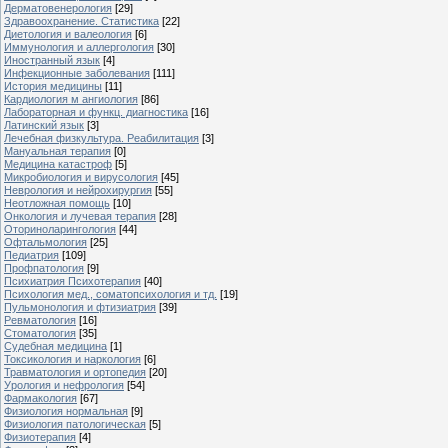
Дерматовенерология
[29]
Здравоохранение. Статистика
[22]
Диетология и валеология
[6]
Иммунология и аллергология
[30]
Иностранный язык
[4]
Инфекционные заболевания
[111]
История медицины
[11]
Кардиология м ангиология
[86]
Лабораторная и функц. диагностика
[16]
Латинский язык
[3]
Лечебная физкультура. Реабилитация
[3]
Мануальная терапия
[0]
Медицина катастроф
[5]
Микробиология и вирусология
[45]
Неврология и нейрохирургия
[55]
Неотложная помощь
[10]
Онкология и лучевая терапия
[28]
Оториноларингология
[44]
Офтальмология
[25]
Педиатрия
[109]
Профпатология
[9]
Психиатрия Психотерапия
[40]
Психология мед., соматопсихология и тд.
[19]
Пульмонология и фтизиатрия
[39]
Ревматология
[16]
Стоматология
[35]
Судебная медицина
[1]
Токсикология и наркология
[6]
Травматология и ортопедия
[20]
Урология и нефрология
[54]
Фармакология
[67]
Физиология нормальная
[9]
Физиология патологическая
[5]
Физиотерапия
[4]