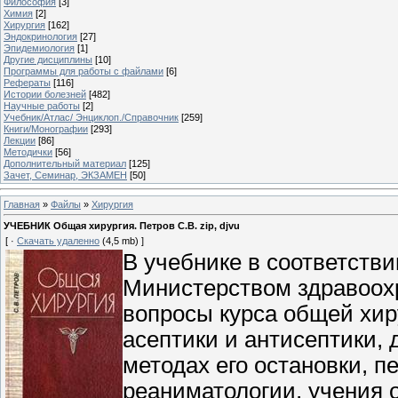
Философия
[3]
Химия
[2]
Хирургия
[162]
Эндокринология
[27]
Эпидемиология
[1]
Другие дисциплины
[10]
Программы для работы с файлами
[6]
Рефераты
[116]
Истории болезней
[482]
Научные работы
[2]
Учебник/Атлас/ Энциклоп./Справочник
[259]
Книги/Монографии
[293]
Лекции
[86]
Методички
[56]
Дополнительный материал
[125]
Зачет, Семинар, ЭКЗАМЕН
[50]
Главная
»
Файлы
»
Хирургия
УЧЕБНИК Общая хирургия. Петров С.В. zip, djvu
[ ·
Скачать удаленно
(4,5 mb) ]
В учебнике в соответств
Министерством здравоох
вопросы курса общей хи
асептики и антисептики, 
методах его остановки, п
реаниматологии, учения 