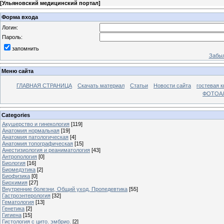
[
Ульяновский медицинский портал
]
Форма входа
Логин:
Пароль:
запомнить
Забыл
Меню сайта
ГЛАВНАЯ СТРАНИЦА
Скачать материал
Статьи
Новости сайта
гостевая к
ФОТОА
Categories
Акушерство и гинекология
[119]
Анатомия нормальная
[19]
Анатомия патологическая
[4]
Анатомия топографическая
[15]
Анестизиология и реаниматология
[43]
Антропология
[0]
Биология
[16]
Биомедэтика
[2]
Биофизика
[0]
Биохимия
[27]
Внутренние болезни, Общий уход, Пропедевтика
[55]
Гастроэнтерология
[32]
Гематология
[13]
Генетика
[2]
Гигиена
[15]
Гистология с цито. эмбрио.
[2]