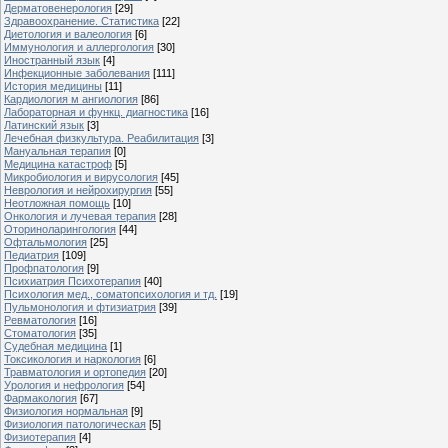
Дерматовенерология
[29]
Здравоохранение. Статистика
[22]
Диетология и валеология
[6]
Иммунология и аллергология
[30]
Иностранный язык
[4]
Инфекционные заболевания
[111]
История медицины
[11]
Кардиология м ангиология
[86]
Лабораторная и функц. диагностика
[16]
Латинский язык
[3]
Лечебная физкультура. Реабилитация
[3]
Мануальная терапия
[0]
Медицина катастроф
[5]
Микробиология и вирусология
[45]
Неврология и нейрохирургия
[55]
Неотложная помощь
[10]
Онкология и лучевая терапия
[28]
Оториноларингология
[44]
Офтальмология
[25]
Педиатрия
[109]
Профпатология
[9]
Психиатрия Психотерапия
[40]
Психология мед., соматопсихология и тд.
[19]
Пульмонология и фтизиатрия
[39]
Ревматология
[16]
Стоматология
[35]
Судебная медицина
[1]
Токсикология и наркология
[6]
Травматология и ортопедия
[20]
Урология и нефрология
[54]
Фармакология
[67]
Физиология нормальная
[9]
Физиология патологическая
[5]
Физиотерапия
[4]