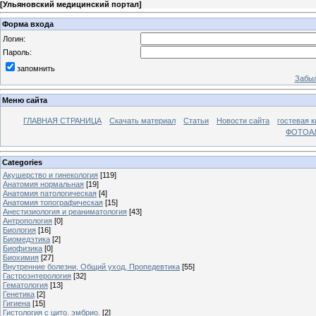
[
Ульяновский медицинский портал
]
Форма входа
Логин:
Пароль:
запомнить
Забыл
Меню сайта
ГЛАВНАЯ СТРАНИЦА
Скачать материал
Статьи
Новости сайта
гостевая к
ФОТОА
Categories
Акушерство и гинекология
[119]
Анатомия нормальная
[19]
Анатомия патологическая
[4]
Анатомия топографическая
[15]
Анестизиология и реаниматология
[43]
Антропология
[0]
Биология
[16]
Биомедэтика
[2]
Биофизика
[0]
Биохимия
[27]
Внутренние болезни, Общий уход, Пропедевтика
[55]
Гастроэнтерология
[32]
Гематология
[13]
Генетика
[2]
Гигиена
[15]
Гистология с цито. эмбрио.
[2]