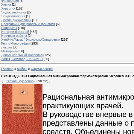
Философия
[3]
Химия
[2]
Хирургия
[162]
Эндокринология
[27]
Эпидемиология
[1]
Другие дисциплины
[10]
Программы для работы с файлами
[6]
Рефераты
[116]
Истории болезней
[482]
Научные работы
[2]
Учебник/Атлас/ Энциклоп./Справочник
[259]
Книги/Монографии
[293]
Лекции
[86]
Методички
[56]
Дополнительный материал
[125]
Зачет, Семинар, ЭКЗАМЕН
[50]
Главная
»
Файлы
»
Фармакология
РУКОВОДСТВО Рациональная антимикробная фармакотерапия. Яковлев В.П. 200
[ ·
Скачать удаленно
(3.90 mb) ]
Рациональная антимикро
практикующих врачей.
В руководстве впервые 
представлены данные о 
средств. Объединены но