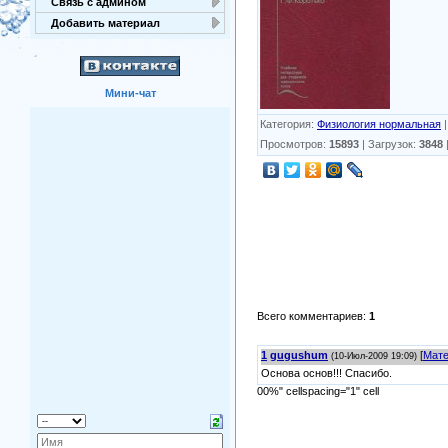
Связь с админом
Добавить материал
Мини-чат
Категория
:
Физиология нормальная
Просмотров
:
15893
|
Загрузок
:
3848
Всего комментариев
:
1
1
gugushum
[
Мате
(10-Июл-2009 19:09)
Основа основ!!! Спасибо.
00%" cellspacing="1" cell