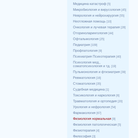
Медицина катастроф
[5]
Микробиология и вирусология
[45]
Неврология и нейрохирургия
[55]
Неотложная помощь
[10]
Онкология и лучевая терапия
[28]
Оториноларингология
[44]
Офтальмология
[25]
Педиатрия
[109]
Профпатология
[9]
Психиатрия Психотерапия
[40]
Психология мед.,
соматопсихология и тд.
[19]
Пульмонология и фтизиатрия
[39]
Ревматология
[16]
Стоматология
[35]
Судебная медицина
[1]
Токсикология и наркология
[6]
Травматология и ортопедия
[20]
Урология и нефрология
[54]
Фармакология
[67]
Физиология нормальная
[9]
Физиология патологическая
[5]
Физиотерапия
[4]
Философия
[3]