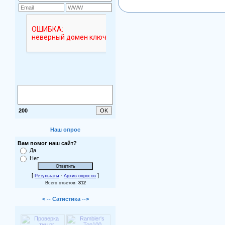
200
Наш опрос
Вам помог наш сайт?
Да
Нет
[
·
]
Результаты
Архив опросов
Всего ответов:
312
< -- Сатистика -->