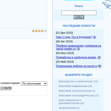
===================
Поиск
ПОСЛЕДНИЕ НОВОСТИ
[01-Дек-2010]
Нам 2 года. Что в будущем?
(
1
)
[09-Авг-2010]
Пробное размещение учебников на
narod.yandex.ru
(
1
)
[04-Июл-2010]
Подработка в свободное время.
(
2
)
[25-Май-2010]
Размещение файлов на narod.ru
(
0
)
ВЫБЕРИТЕ РАЗДЕЛ
Акушерство и гинекология
[119]
 комментариев:
Анатомия нормальная
[19]
0
Анатомия патологическая
[4]
Анатомия топографическая
[15]
Анестизиология и
реаниматология
[43]
Антропология
[0]