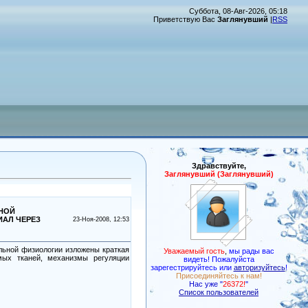
Суббота, 08-Авг-2026, 05:18
Приветствую Вас
Заглянувший
|
RSS
Здравствуйте,
Заглянувший (Заглянувший)
ТНОЙ
ИАЛ ЧЕРЕЗ
23-Ноя-2008, 12:53
льной физиологии изложены краткая
Уважаемый гость
,
мы рады вас
мых тканей, механизмы регуляции
видеть! Пожалуйста
зарегестрируйтесь или
авторизуйтесь
!
Присоединяйтесь к нам!
Нас уже "
26372!
"
Список пользователей