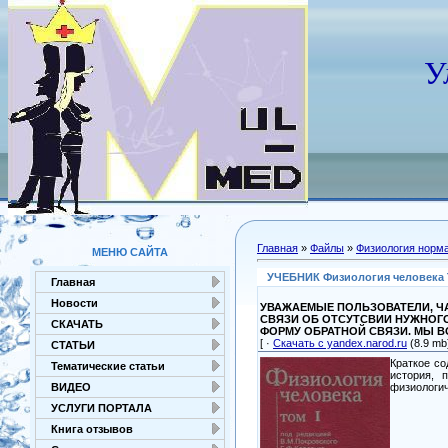
У
Главная
»
Файлы
»
Физиология норм
МЕНЮ САЙТА
УЧЕБНИК Физиология человека То
Главная
Новости
УВАЖАЕМЫЕ ПОЛЬЗОВАТЕЛИ, ЧА
СВЯЗИ ОБ ОТСУТСВИИ НУЖНОГ
СКАЧАТЬ
ФОРМУ ОБРАТНОЙ СВЯЗИ. МЫ 
[ ·
Скачать с yandex.narod.ru
(8.9 mb)
СТАТЬИ
Краткое со
Тематические статьи
история, 
физиологич
ВИДЕО
УСЛУГИ ПОРТАЛА
Книга отзывов