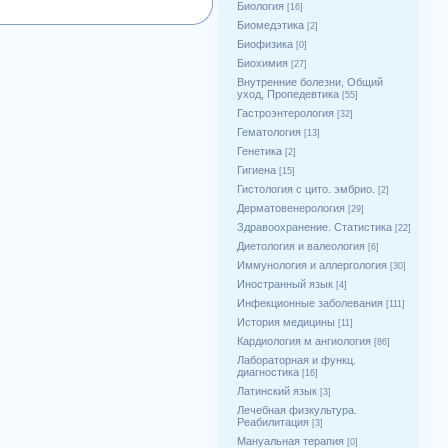
Биология
[16]
Биомедэтика
[2]
Биофизика
[0]
Биохимия
[27]
Внутренние болезни, Общий
уход, Пропедевтика
[55]
Гастроэнтерология
[32]
Гематология
[13]
Генетика
[2]
Гигиена
[15]
Гистология с цито. эмбрио.
[2]
Дерматовенерология
[29]
Здравоохранение. Статистика
[22]
Диетология и валеология
[6]
Иммунология и аллергология
[30]
Иностранный язык
[4]
Инфекционные заболевания
[111]
История медицины
[11]
Кардиология м ангиология
[86]
Лабораторная и функц.
диагностика
[16]
Латинский язык
[3]
Лечебная физкультура.
Реабилитация
[3]
Мануальная терапия
[0]