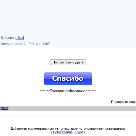
|
Добавил
:
mihail
|
Комментарии
:
1
|
Рейтинг
:
4.0
/
7
<----->Полезная информация:<----->
Порядок вывода
риал
]
Добавлять комментарии могут только зарегистрированные пользователи.
[
Регистрация
|
Вход
]