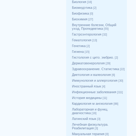
Биология
[16]
Биомедэтика
[2]
Биофизика
[0]
Биохимия
[27]
Внутренние болезни, Общий
уход, Пропедевтика
[55]
Гастроэнтерология
[32]
Гематология
[13]
Генетика
[2]
Гигиена
[15]
Гистология с цито. эмбрио.
[2]
Дерматовенерология
[29]
Здравоохранение. Статистика
[22]
Диетология и валеология
[6]
Иммунология и аллергология
[30]
Иностранный язык
[4]
Инфекционные заболевания
[111]
История медицины
[11]
Кардиология м ангиология
[86]
Лабораторная и функц.
диагностика
[16]
Латинский язык
[3]
Лечебная физкультура.
Реабилитация
[3]
Мануальная терапия
[0]