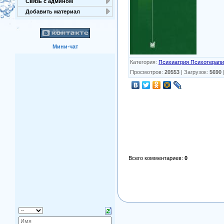
Связь с админом
Добавить материал
Мини-чат
Категория
:
Психиатрия Психотерап
Просмотров
:
20553
|
Загрузок
:
5690
Всего комментариев
:
0