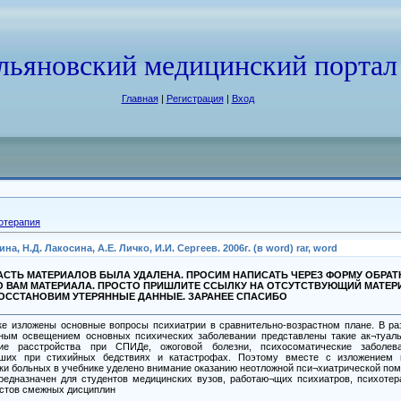
льяновский медицинский портал
Главная
|
Регистрация
|
Вход
отерапия
, Н.Д. Лакосина, А.Е. Личко, И.И. Сергеев. 2006г. (в word) rar, word
СТЬ МАТЕРИАЛОВ БЫЛА УДАЛЕНА. ПРОСИМ НАПИСАТЬ ЧЕРЕЗ ФОРМУ ОБРА
О ВАМ МАТЕРИАЛА. ПРОСТО ПРИШЛИТЕ ССЫЛКУ НА ОТСУТСТВУЮЩИЙ МАТЕР
ВОССТАНОВИМ УТЕРЯННЫЕ ДАННЫЕ. ЗАРАНЕЕ СПАСИБО
е изложены основные вопросы психиатрии в сравнительно-возрастном плане. В ра
ным освещением основных психических заболевании представлены такие ак¬туал
кие расстройства при СПИДе, ожоговой болезни, психосоматические заболев
вших при стихийных бедствиях и катастрофах. Поэтому вместе с изложением 
ки больных в учебнике уделено внимание оказанию неотложной пси¬хиатрической по
редназначен для студентов медицинских вузов, работаю¬щих психиатров, психотер
стов смежных дисциплин