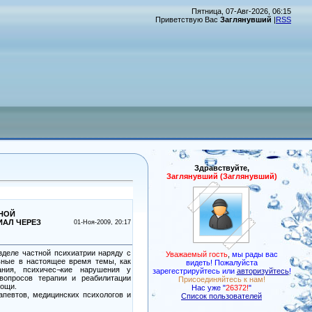
Пятница, 07-Авг-2026, 06:15
Приветствую Вас
Заглянувший
|
RSS
Здравствуйте,
Заглянувший (Заглянувший)
ТНОЙ
ИАЛ ЧЕРЕЗ
01-Ноя-2009, 20:17
зделе частной психиатрии наряду с
Уважаемый гость
,
мы рады вас
ьные в настоящее время темы, как
видеть! Пожалуйста
ания, психичес¬кие нарушения у
зарегестрируйтесь или
авторизуйтесь
!
вопросов терапии и реабилитации
Присоединяйтесь к нам!
мощи.
Нас уже "
26372!
"
апевтов, медицинских психологов и
Список пользователей