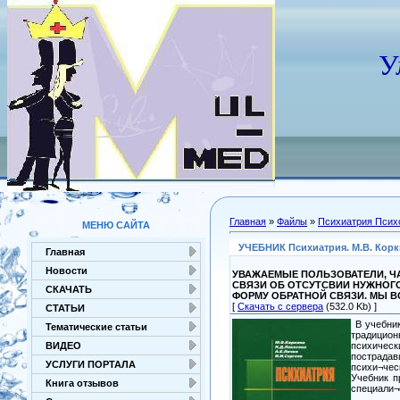
У
Главная
»
Файлы
»
Психиатрия Псих
МЕНЮ САЙТА
УЧЕБНИК Психиатрия. М.В. Коркина
Главная
Новости
УВАЖАЕМЫЕ ПОЛЬЗОВАТЕЛИ, ЧА
СВЯЗИ ОБ ОТСУТСВИИ НУЖНОГ
СКАЧАТЬ
ФОРМУ ОБРАТНОЙ СВЯЗИ. МЫ 
[
Скачать с сервера
(532.0 Kb) ]
СТАТЬИ
В учебник
Тематические статьи
традицион
психичес
ВИДЕО
пострада
УСЛУГИ ПОРТАЛА
психи¬чес
Учебник п
Книга отзывов
специали¬