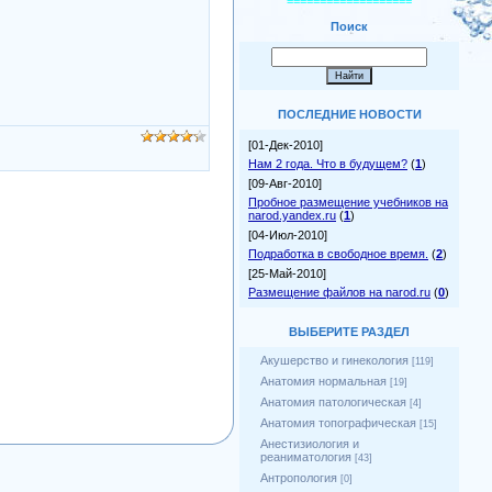
===================
Поиск
ПОСЛЕДНИЕ НОВОСТИ
[01-Дек-2010]
Нам 2 года. Что в будущем?
(
1
)
[09-Авг-2010]
Пробное размещение учебников на
narod.yandex.ru
(
1
)
[04-Июл-2010]
Подработка в свободное время.
(
2
)
[25-Май-2010]
Размещение файлов на narod.ru
(
0
)
ВЫБЕРИТЕ РАЗДЕЛ
Акушерство и гинекология
[119]
Анатомия нормальная
[19]
Анатомия патологическая
[4]
Анатомия топографическая
[15]
Анестизиология и
реаниматология
[43]
Антропология
[0]