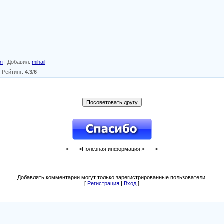
ия
|
Добавил
:
mihail
|
Рейтинг
:
4.3
/
6
<----->Полезная информация:<----->
Добавлять комментарии могут только зарегистрированные пользователи.
[
Регистрация
|
Вход
]