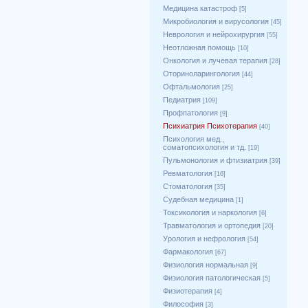
Медицина катастроф
[5]
Микробиология и вирусология
[45]
Неврология и нейрохирургия
[55]
Неотложная помощь
[10]
Онкология и лучевая терапия
[28]
Оториноларингология
[44]
Офтальмология
[25]
Педиатрия
[109]
Профпатология
[9]
Психиатрия Психотерапия
[40]
Психология мед.,
соматопсихология и тд.
[19]
Пульмонология и фтизиатрия
[39]
Ревматология
[16]
Стоматология
[35]
Судебная медицина
[1]
Токсикология и наркология
[6]
Травматология и ортопедия
[20]
Урология и нефрология
[54]
Фармакология
[67]
Физиология нормальная
[9]
Физиология патологическая
[5]
Физиотерапия
[4]
Философия
[3]