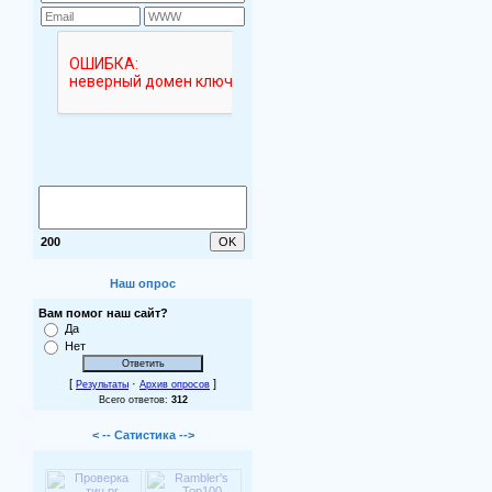
200
Наш опрос
Вам помог наш сайт?
Да
Нет
[
·
]
Результаты
Архив опросов
Всего ответов:
312
< -- Сатистика -->