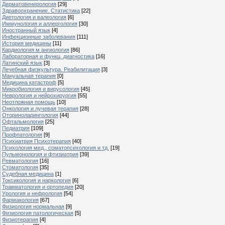
Дерматовенерология
[29]
Здравоохранение. Статистика
[22]
Диетология и валеология
[6]
Иммунология и аллергология
[30]
Иностранный язык
[4]
Инфекционные заболевания
[111]
История медицины
[11]
Кардиология м ангиология
[86]
Лабораторная и функц. диагностика
[16]
Латинский язык
[3]
Лечебная физкультура. Реабилитация
[3]
Мануальная терапия
[0]
Медицина катастроф
[5]
Микробиология и вирусология
[45]
Неврология и нейрохирургия
[55]
Неотложная помощь
[10]
Онкология и лучевая терапия
[28]
Оториноларингология
[44]
Офтальмология
[25]
Педиатрия
[109]
Профпатология
[9]
Психиатрия Психотерапия
[40]
Психология мед., соматопсихология и тд.
[19]
Пульмонология и фтизиатрия
[39]
Ревматология
[16]
Стоматология
[35]
Судебная медицина
[1]
Токсикология и наркология
[6]
Травматология и ортопедия
[20]
Урология и нефрология
[54]
Фармакология
[67]
Физиология нормальная
[9]
Физиология патологическая
[5]
Физиотерапия
[4]