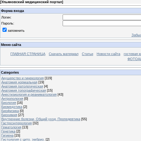
[
Ульяновский медицинский портал
]
Форма входа
Логин:
Пароль:
запомнить
Забыл
Меню сайта
ГЛАВНАЯ СТРАНИЦА
Скачать материал
Статьи
Новости сайта
гостевая к
ФОТОА
Categories
Акушерство и гинекология
[119]
Анатомия нормальная
[19]
Анатомия патологическая
[4]
Анатомия топографическая
[15]
Анестизиология и реаниматология
[43]
Антропология
[0]
Биология
[16]
Биомедэтика
[2]
Биофизика
[0]
Биохимия
[27]
Внутренние болезни, Общий уход, Пропедевтика
[55]
Гастроэнтерология
[32]
Гематология
[13]
Генетика
[2]
Гигиена
[15]
Гистология с цито. эмбрио.
[2]