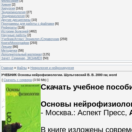
Философия
[3]
Химия
[2]
Хирургия
[162]
Эндокринология
[27]
Эпидемиология
[1]
Другие дисциплины
[10]
Программы для работы с файлами
[6]
Рефераты
[116]
Истории болезней
[482]
Научные работы
[2]
Учебник/Атлас/ Энциклоп./Справочник
[259]
Книги/Монографии
[293]
Лекции
[86]
Методички
[56]
Дополнительный материал
[125]
Зачет, Семинар, ЭКЗАМЕН
[50]
Главная
»
Файлы
»
Неврология и нейрохирургия
УЧЕБНИК Основы нейрофизиологии. Шульговский В. В. 2000 rar, word
[
Скачать с сервера
(3.50 Mb) ]
Скачать учебное пособ
Основы нейрофизиоло
- Москва.: Аспект Пресс,
В книге изложены соврем