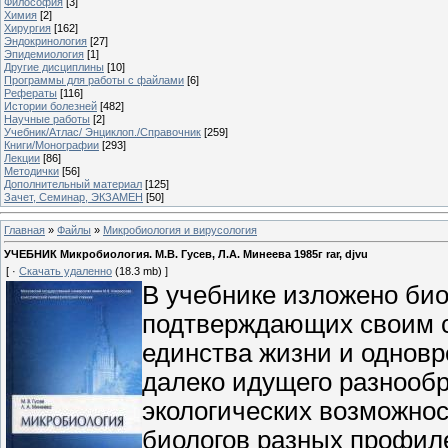
Философия
[3]
Химия
[2]
Хирургия
[162]
Эндокринология
[27]
Эпидемиология
[1]
Другие дисциплины
[10]
Программы для работы с файлами
[6]
Рефераты
[116]
Истории болезней
[482]
Научные работы
[2]
Учебник/Атлас/ Энциклоп./Справочник
[259]
Книги/Монографии
[293]
Лекции
[86]
Методички
[56]
Дополнительный материал
[125]
Зачет, Семинар, ЭКЗАМЕН
[50]
Главная
»
Файлы
»
Микробиология и вирусология
УЧЕБНИК Микробиология. М.В. Гусев, Л.А. Минеева 1985г rar, djvu
[ ·
Скачать удаленно
(18.3 mb) ]
В учебнике изложено био
подтверждающих своим 
единства жизни и однов
далеко идущего разнообр
экологических возможнос
биологов разных профиле