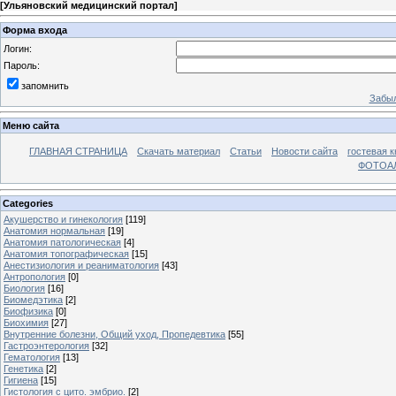
[
Ульяновский медицинский портал
]
Форма входа
Логин:
Пароль:
запомнить
Забыл
Меню сайта
ГЛАВНАЯ СТРАНИЦА
Скачать материал
Статьи
Новости сайта
гостевая к
ФОТОА
Categories
Акушерство и гинекология
[119]
Анатомия нормальная
[19]
Анатомия патологическая
[4]
Анатомия топографическая
[15]
Анестизиология и реаниматология
[43]
Антропология
[0]
Биология
[16]
Биомедэтика
[2]
Биофизика
[0]
Биохимия
[27]
Внутренние болезни, Общий уход, Пропедевтика
[55]
Гастроэнтерология
[32]
Гематология
[13]
Генетика
[2]
Гигиена
[15]
Гистология с цито. эмбрио.
[2]