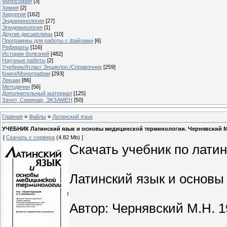
Философия
[3]
Химия
[2]
Хирургия
[162]
Эндокринология
[27]
Эпидемиология
[1]
Другие дисциплины
[10]
Программы для работы с файлами
[6]
Рефераты
[116]
Истории болезней
[482]
Научные работы
[2]
Учебник/Атлас/ Энциклоп./Справочник
[259]
Книги/Монографии
[293]
Лекции
[86]
Методички
[56]
Дополнительный материал
[125]
Зачет, Семинар, ЭКЗАМЕН
[50]
Главная
»
Файлы
»
Латинский язык
УЧЕБНИК Латинский язык и основы медицинской терминологии. Чернявский М.Н. 
[
Скачать с сервера
(4.82 Mb) ]
Скачать учебник по латин
Латинский язык и основы
Автор: Чернявский М.Н. 1