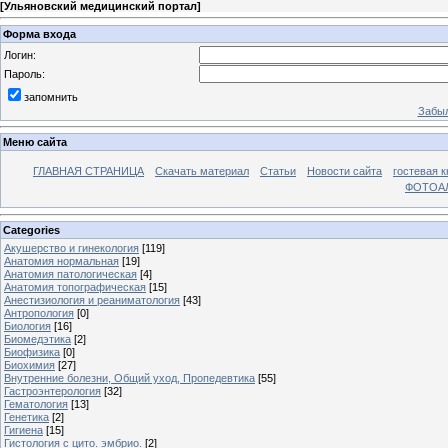
[
Ульяновский медицинский портал
]
Форма входа
Логин:
Пароль:
запомнить
Забыл
Меню сайта
ГЛАВНАЯ СТРАНИЦА
Скачать материал
Статьи
Новости сайта
гостевая к
ФОТОА
Categories
Акушерство и гинекология
[119]
Анатомия нормальная
[19]
Анатомия патологическая
[4]
Анатомия топографическая
[15]
Анестизиология и реаниматология
[43]
Антропология
[0]
Биология
[16]
Биомедэтика
[2]
Биофизика
[0]
Биохимия
[27]
Внутренние болезни, Общий уход, Пропедевтика
[55]
Гастроэнтерология
[32]
Гематология
[13]
Генетика
[2]
Гигиена
[15]
Гистология с цито. эмбрио.
[2]