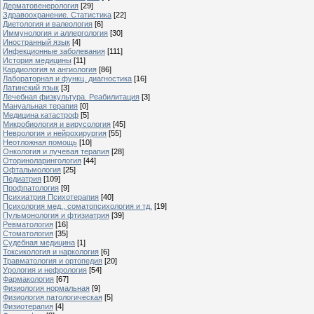
Дерматовенерология
[29]
Здравоохранение. Статистика
[22]
Диетология и валеология
[6]
Иммунология и аллергология
[30]
Иностранный язык
[4]
Инфекционные заболевания
[111]
История медицины
[11]
Кардиология м ангиология
[86]
Лабораторная и функц. диагностика
[16]
Латинский язык
[3]
Лечебная физкультура. Реабилитация
[3]
Мануальная терапия
[0]
Медицина катастроф
[5]
Микробиология и вирусология
[45]
Неврология и нейрохирургия
[55]
Неотложная помощь
[10]
Онкология и лучевая терапия
[28]
Оториноларингология
[44]
Офтальмология
[25]
Педиатрия
[109]
Профпатология
[9]
Психиатрия Психотерапия
[40]
Психология мед., соматопсихология и тд.
[19]
Пульмонология и фтизиатрия
[39]
Ревматология
[16]
Стоматология
[35]
Судебная медицина
[1]
Токсикология и наркология
[6]
Травматология и ортопедия
[20]
Урология и нефрология
[54]
Фармакология
[67]
Физиология нормальная
[9]
Физиология патологическая
[5]
Физиотерапия
[4]