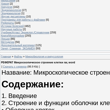
Философия
[3]
Химия
[2]
Хирургия
[162]
Эндокринология
[27]
Эпидемиология
[1]
Другие дисциплины
[10]
Программы для работы с файлами
[6]
Рефераты
[116]
Истории болезней
[482]
Научные работы
[2]
Учебник/Атлас/ Энциклоп./Справочник
[259]
Книги/Монографии
[293]
Лекции
[86]
Методички
[56]
Дополнительный материал
[125]
Зачет, Семинар, ЭКЗАМЕН
[50]
Главная
»
Файлы
»
Микробиология и вирусология
РЕФЕРАТ Микроскопическое строение клетки rar, word
[
Скачать с сервера
(86.9 Kb) ]
Название: Микроскопическое строен
Содержание:
1. Введение
2. Строение и функции оболочки кл
• Оболочка клеток