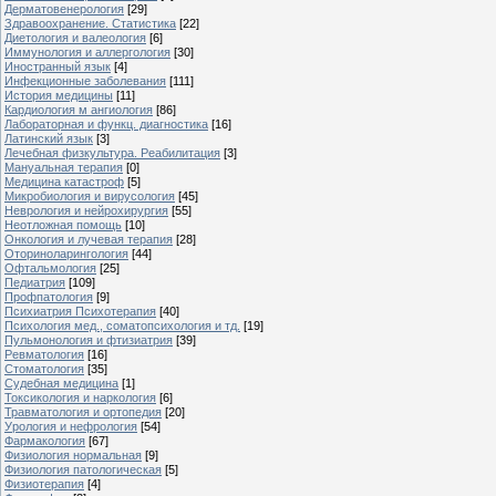
Дерматовенерология
[29]
Здравоохранение. Статистика
[22]
Диетология и валеология
[6]
Иммунология и аллергология
[30]
Иностранный язык
[4]
Инфекционные заболевания
[111]
История медицины
[11]
Кардиология м ангиология
[86]
Лабораторная и функц. диагностика
[16]
Латинский язык
[3]
Лечебная физкультура. Реабилитация
[3]
Мануальная терапия
[0]
Медицина катастроф
[5]
Микробиология и вирусология
[45]
Неврология и нейрохирургия
[55]
Неотложная помощь
[10]
Онкология и лучевая терапия
[28]
Оториноларингология
[44]
Офтальмология
[25]
Педиатрия
[109]
Профпатология
[9]
Психиатрия Психотерапия
[40]
Психология мед., соматопсихология и тд.
[19]
Пульмонология и фтизиатрия
[39]
Ревматология
[16]
Стоматология
[35]
Судебная медицина
[1]
Токсикология и наркология
[6]
Травматология и ортопедия
[20]
Урология и нефрология
[54]
Фармакология
[67]
Физиология нормальная
[9]
Физиология патологическая
[5]
Физиотерапия
[4]