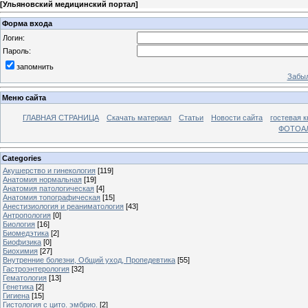
[
Ульяновский медицинский портал
]
Форма входа
Логин:
Пароль:
запомнить
Забыл
Меню сайта
ГЛАВНАЯ СТРАНИЦА
Скачать материал
Статьи
Новости сайта
гостевая к
ФОТОА
Categories
Акушерство и гинекология
[119]
Анатомия нормальная
[19]
Анатомия патологическая
[4]
Анатомия топографическая
[15]
Анестизиология и реаниматология
[43]
Антропология
[0]
Биология
[16]
Биомедэтика
[2]
Биофизика
[0]
Биохимия
[27]
Внутренние болезни, Общий уход, Пропедевтика
[55]
Гастроэнтерология
[32]
Гематология
[13]
Генетика
[2]
Гигиена
[15]
Гистология с цито. эмбрио.
[2]