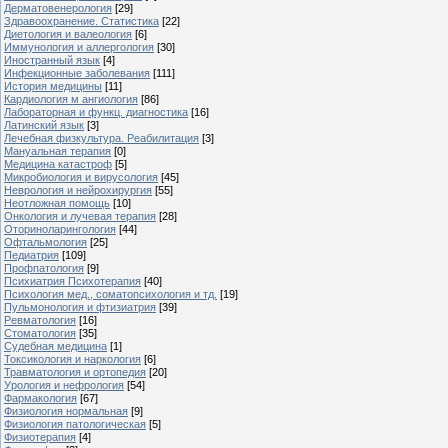
Дерматовенерология
[29]
Здравоохранение. Статистика
[22]
Диетология и валеология
[6]
Иммунология и аллергология
[30]
Иностранный язык
[4]
Инфекционные заболевания
[111]
История медицины
[11]
Кардиология м ангиология
[86]
Лабораторная и функц. диагностика
[16]
Латинский язык
[3]
Лечебная физкультура. Реабилитация
[3]
Мануальная терапия
[0]
Медицина катастроф
[5]
Микробиология и вирусология
[45]
Неврология и нейрохирургия
[55]
Неотложная помощь
[10]
Онкология и лучевая терапия
[28]
Оториноларингология
[44]
Офтальмология
[25]
Педиатрия
[109]
Профпатология
[9]
Психиатрия Психотерапия
[40]
Психология мед., соматопсихология и тд.
[19]
Пульмонология и фтизиатрия
[39]
Ревматология
[16]
Стоматология
[35]
Судебная медицина
[1]
Токсикология и наркология
[6]
Травматология и ортопедия
[20]
Урология и нефрология
[54]
Фармакология
[67]
Физиология нормальная
[9]
Физиология патологическая
[5]
Физиотерапия
[4]