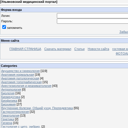
[
Ульяновский медицинский портал
]
Форма входа
Логин:
Пароль:
запомнить
Забыл
Меню сайта
ГЛАВНАЯ СТРАНИЦА
Скачать материал
Статьи
Новости сайта
гостевая к
ФОТОА
Categories
Акушерство и гинекология
[119]
Анатомия нормальная
[19]
Анатомия патологическая
[4]
Анатомия топографическая
[15]
Анестизиология и реаниматология
[43]
Антропология
[0]
Биология
[16]
Биомедэтика
[2]
Биофизика
[0]
Биохимия
[27]
Внутренние болезни, Общий уход, Пропедевтика
[55]
Гастроэнтерология
[32]
Гематология
[13]
Генетика
[2]
Гигиена
[15]
Гистология с цито. эмбрио.
[2]