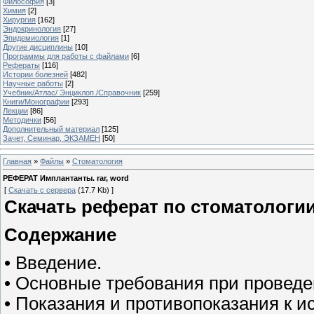
Философия
[3]
Химия
[2]
Хирургия
[162]
Эндокринология
[27]
Эпидемиология
[1]
Другие дисциплины
[10]
Программы для работы с файлами
[6]
Рефераты
[116]
Истории болезней
[482]
Научные работы
[2]
Учебник/Атлас/ Энциклоп./Справочник
[259]
Книги/Монографии
[293]
Лекции
[86]
Методички
[56]
Дополнительный материал
[125]
Зачет, Семинар, ЭКЗАМЕН
[50]
Главная
»
Файлы
»
Стоматология
РЕФЕРАТ Имплантанты. rar, word
[
Скачать с сервера
(17.7 Kb) ]
Скачать реферат по стоматологии
Содержание
• Введение.
• Основные требования при провед
• Показания и противопоказания к 