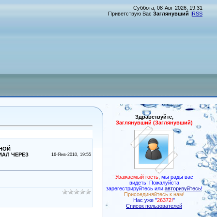
Суббота, 08-Авг-2026, 19:31
Приветствую Вас
Заглянувший
|
RSS
Здравствуйте,
Заглянувший (Заглянувший)
ТНОЙ
ИАЛ ЧЕРЕЗ
16-Янв-2010, 19:55
Уважаемый гость
,
мы рады вас
видеть! Пожалуйста
зарегестрируйтесь или
авторизуйтесь
!
Присоединяйтесь к нам!
Нас уже "
26372!
"
Список пользователей