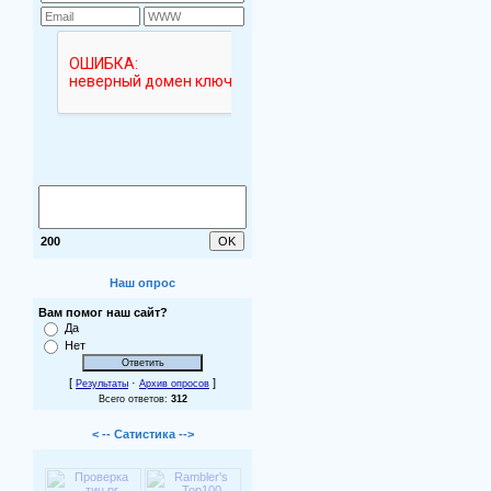
200
Наш опрос
Вам помог наш сайт?
Да
Нет
[
·
]
Результаты
Архив опросов
Всего ответов:
312
< -- Сатистика -->