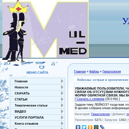
У
Главная
»
Файлы
»
Гематология
МЕНЮ САЙТА
Лейкозы: острые и хронические 
Главная
Новости
УВАЖАЕМЫЕ ПОЛЬЗОВАТЕЛИ, ЧА
СВЯЗИ ОБ ОТСУТСВИИ НУЖНОГ
СКАЧАТЬ
ФОРМУ ОБРАТНОЙ СВЯЗИ. МЫ 
[
Скачать с сервера
(26.0 Kb) ]
СТАТЬИ
Задали тему ЛЕЙКОЗ? тогда вам эт
Тематические статьи
В архиве собрана олная информация
ВИДЕО
Категория
:
Гематология
|
Добавил
:
m
УСЛУГИ ПОРТАЛА
Просмотров
:
5271
|
Загрузок
:
1302
|
Книга отзывов