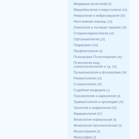
Медицина катастроф
[5]
Микробиология и вирусология
[45]
Неврология и нейрохирургия
[55]
Неотложная помощь
[10]
Онкология и лучевая терапия
[28]
Оториноларингология
[44]
Офтальмология
[25]
Педиатрия
[109]
Профпатология
[9]
Психиатрия Психотерапия
[40]
Психология мед.,
соматопсихология и тд.
[19]
Пульмонология и фтизиатрия
[39]
Ревматология
[16]
Стоматология
[35]
Судебная медицина
[1]
Токсикология и наркология
[6]
Травматология и ортопедия
[20]
Урология и нефрология
[54]
Фармакология
[67]
Физиология нормальная
[9]
Физиология патологическая
[5]
Физиотерапия
[4]
Философия
[3]