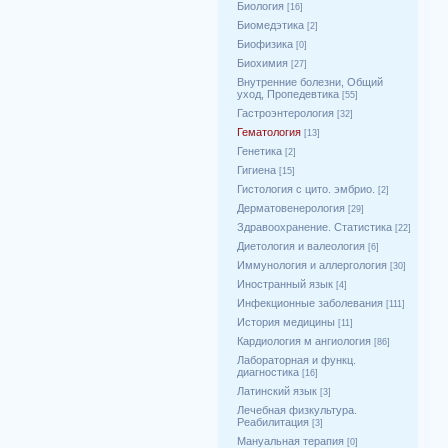
Биология
[16]
Биомедэтика
[2]
Биофизика
[0]
Биохимия
[27]
Внутренние болезни, Общий
уход, Пропедевтика
[55]
Гастроэнтерология
[32]
Гематология
[13]
Генетика
[2]
Гигиена
[15]
Гистология с цито. эмбрио.
[2]
Дерматовенерология
[29]
Здравоохранение. Статистика
[22]
Диетология и валеология
[6]
Иммунология и аллергология
[30]
Иностранный язык
[4]
Инфекционные заболевания
[111]
История медицины
[11]
Кардиология м ангиология
[86]
Лабораторная и функц.
диагностика
[16]
Латинский язык
[3]
Лечебная физкультура.
Реабилитация
[3]
Мануальная терапия
[0]