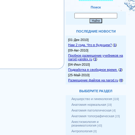
===================
Поиск
ПОСЛЕДНИЕ НОВОСТИ
[01-Дек-2010]
Нам 2 года. Что в будущем?
(
1
)
[09-Авг-2010]
Пробное размещение учебников на
narod.yandex.ru
(
1
)
[04-Июл-2010]
Подработка в свободное время.
(
2
)
[25-Май-2010]
Размещение файлов на narod.ru
(
0
)
ВЫБЕРИТЕ РАЗДЕЛ
Акушерство и гинекология
[119]
Анатомия нормальная
[19]
Анатомия патологическая
[4]
Анатомия топографическая
[15]
Анестизиология и
реаниматология
[43]
Антропология
[0]