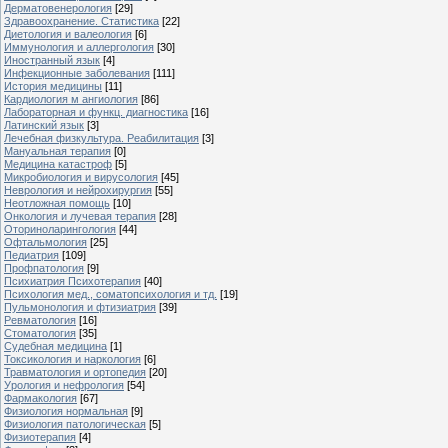
Дерматовенерология
[29]
Здравоохранение. Статистика
[22]
Диетология и валеология
[6]
Иммунология и аллергология
[30]
Иностранный язык
[4]
Инфекционные заболевания
[111]
История медицины
[11]
Кардиология м ангиология
[86]
Лабораторная и функц. диагностика
[16]
Латинский язык
[3]
Лечебная физкультура. Реабилитация
[3]
Мануальная терапия
[0]
Медицина катастроф
[5]
Микробиология и вирусология
[45]
Неврология и нейрохирургия
[55]
Неотложная помощь
[10]
Онкология и лучевая терапия
[28]
Оториноларингология
[44]
Офтальмология
[25]
Педиатрия
[109]
Профпатология
[9]
Психиатрия Психотерапия
[40]
Психология мед., соматопсихология и тд.
[19]
Пульмонология и фтизиатрия
[39]
Ревматология
[16]
Стоматология
[35]
Судебная медицина
[1]
Токсикология и наркология
[6]
Травматология и ортопедия
[20]
Урология и нефрология
[54]
Фармакология
[67]
Физиология нормальная
[9]
Физиология патологическая
[5]
Физиотерапия
[4]