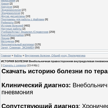
Философия
[3]
Химия
[2]
Хирургия
[162]
Эндокринология
[27]
Эпидемиология
[1]
Другие дисциплины
[10]
Программы для работы с файлами
[6]
Рефераты
[116]
Истории болезней
[482]
Научные работы
[2]
Учебник/Атлас/ Энциклоп./Справочник
[259]
Книги/Монографии
[293]
Лекции
[86]
Методички
[56]
Дополнительный материал
[125]
Зачет, Семинар, ЭКЗАМЕН
[50]
Главная
»
Файлы
»
Внутренние болезни, Общий уход, Пропедевтика
ИСТОРИЯ БОЛЕЗНИ Внебольничная правосторонняя внутридолевая пневмония 
[
Скачать с сервера
(13.4 Kb) ]
Скачать историю болезни по тера
Клинический диагноз:
Внебольнич
пневмония
Сопутствующий диагноз
: Хрониче