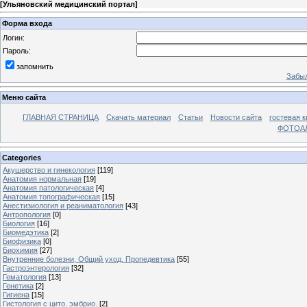
[
Ульяновский медицинский портал
]
Форма входа
Логин:
Пароль:
запомнить
Забыл
Меню сайта
ГЛАВНАЯ СТРАНИЦА
Скачать материал
Статьи
Новости сайта
гостевая к
ФОТОА
Categories
Акушерство и гинекология
[119]
Анатомия нормальная
[19]
Анатомия патологическая
[4]
Анатомия топографическая
[15]
Анестизиология и реаниматология
[43]
Антропология
[0]
Биология
[16]
Биомедэтика
[2]
Биофизика
[0]
Биохимия
[27]
Внутренние болезни, Общий уход, Пропедевтика
[55]
Гастроэнтерология
[32]
Гематология
[13]
Генетика
[2]
Гигиена
[15]
Гистология с цито. эмбрио.
[2]