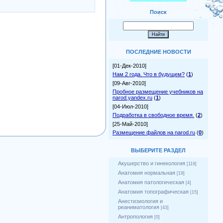
===================
Поиск
ПОСЛЕДНИЕ НОВОСТИ
[01-Дек-2010]
Нам 2 года. Что в будущем?
(
1
)
[09-Авг-2010]
Пробное размещение учебников на
narod.yandex.ru
(
1
)
[04-Июл-2010]
Подработка в свободное время.
(
2
)
[25-Май-2010]
Размещение файлов на narod.ru
(
0
)
ВЫБЕРИТЕ РАЗДЕЛ
Акушерство и гинекология
[119]
Анатомия нормальная
[19]
Анатомия патологическая
[4]
Анатомия топографическая
[15]
Анестизиология и
реаниматология
[43]
Антропология
[0]