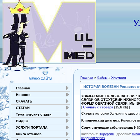
У
Главная
»
Файлы
»
Хирургия
МЕНЮ САЙТА
ИСТОРИЯ БОЛЕЗНИ Рожистое восп
Главная
Новости
УВАЖАЕМЫЕ ПОЛЬЗОВАТЕЛИ, ЧА
СВЯЗИ ОБ ОТСУТСВИИ НУЖНОГ
СКАЧАТЬ
ФОРМУ ОБРАТНОЙ СВЯЗИ. МЫ 
[
Скачать с сервера
(15.6 Kb) ]
СТАТЬИ
Скачать историю болезни по хирурги
Тематические статьи
Клинический диагноз:
Рожистое в
ВИДЕО
Сопутствующие заболевания:
ИБС
УСЛУГИ ПОРТАЛА
Категория
:
Хирургия
|
Добавил
:
mihai
Книга отзывов
кардиосклероз