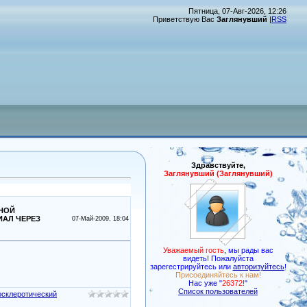
Пятница, 07-Авг-2026, 12:26
Приветствую Вас
Заглянувший
|
RSS
Здравствуйте,
Заглянувший (Заглянувший)
ТНОЙ
ИАЛ ЧЕРЕЗ
07-Май-2009, 18:04
Уважаемый гость
,
мы рады вас
видеть! Пожалуйста
зарегестрируйтесь или
авторизуйтесь
!
Присоединяйтесь к нам!
Нас уже "
26372!
"
Список пользователей
осклеротический