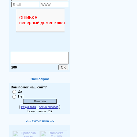
200
Наш опрос
Вам помог наш сайт?
Да
Нет
[
·
]
Результаты
Архив опросов
Всего ответов:
312
< -- Сатистика -->