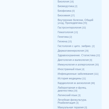
Биология
[16]
Биомедэтика
[2]
Биофизика
[0]
Биохимия
[27]
Внутренние болезни, Общий
уход, Пропедевтика
[55]
Гастроэнтерология
[32]
Гематология
[13]
Генетика
[2]
Гигиена
[15]
Гистология с цито. эмбрио.
[2]
Дерматовенерология
[29]
Здравоохранение. Статистика
[22]
Диетология и валеология
[6]
Иммунология и аллергология
[30]
Иностранный язык
[4]
Инфекционные заболевания
[111]
История медицины
[11]
Кардиология м ангиология
[86]
Лабораторная и функц.
диагностика
[16]
Латинский язык
[3]
Лечебная физкультура.
Реабилитация
[3]
Мануальная терапия
[0]