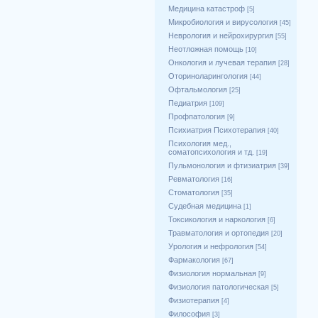
Медицина катастроф
[5]
Микробиология и вирусология
[45]
Неврология и нейрохирургия
[55]
Неотложная помощь
[10]
Онкология и лучевая терапия
[28]
Оториноларингология
[44]
Офтальмология
[25]
Педиатрия
[109]
Профпатология
[9]
Психиатрия Психотерапия
[40]
Психология мед.,
соматопсихология и тд.
[19]
Пульмонология и фтизиатрия
[39]
Ревматология
[16]
Стоматология
[35]
Судебная медицина
[1]
Токсикология и наркология
[6]
Травматология и ортопедия
[20]
Урология и нефрология
[54]
Фармакология
[67]
Физиология нормальная
[9]
Физиология патологическая
[5]
Физиотерапия
[4]
Философия
[3]