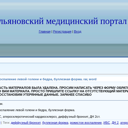
льяновский медицинский портал
Главная
|
Регистрация
|
Вход
аление левой голени и бедра, буллезная форма. rar, word
СТЬ МАТЕРИАЛОВ БЫЛА УДАЛЕНА. ПРОСИМ НАПИСАТЬ ЧЕРЕЗ ФОРМУ ОБРА
О ВАМ МАТЕРИАЛА. ПРОСТО ПРИШЛИТЕ ССЫЛКУ НА ОТСУТСТВУЮЩИЙ МАТЕР
ВОССТАНОВИМ УТЕРЯННЫЕ ДАННЫЕ. ЗАРАНЕЕ СПАСИБО
и.
оспаление левой голени и бедра, буллезная форма.
, атеросклеротический кардиосклероз, диффузный бронхит, ДН 2ст.
l
|
Теги
:
диффузный бронхит
,
буллезная форма
,
рожистое воспаление
,
ИБС
,
ДН 2
,
атер