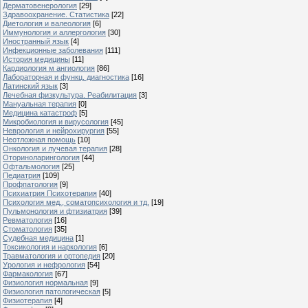
Дерматовенерология
[29]
Здравоохранение. Статистика
[22]
Диетология и валеология
[6]
Иммунология и аллергология
[30]
Иностранный язык
[4]
Инфекционные заболевания
[111]
История медицины
[11]
Кардиология м ангиология
[86]
Лабораторная и функц. диагностика
[16]
Латинский язык
[3]
Лечебная физкультура. Реабилитация
[3]
Мануальная терапия
[0]
Медицина катастроф
[5]
Микробиология и вирусология
[45]
Неврология и нейрохирургия
[55]
Неотложная помощь
[10]
Онкология и лучевая терапия
[28]
Оториноларингология
[44]
Офтальмология
[25]
Педиатрия
[109]
Профпатология
[9]
Психиатрия Психотерапия
[40]
Психология мед., соматопсихология и тд.
[19]
Пульмонология и фтизиатрия
[39]
Ревматология
[16]
Стоматология
[35]
Судебная медицина
[1]
Токсикология и наркология
[6]
Травматология и ортопедия
[20]
Урология и нефрология
[54]
Фармакология
[67]
Физиология нормальная
[9]
Физиология патологическая
[5]
Физиотерапия
[4]