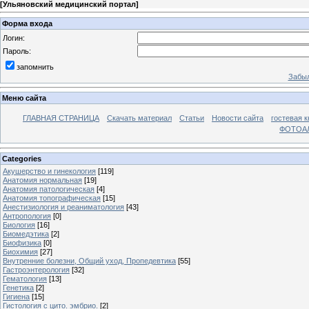
[
Ульяновский медицинский портал
]
Форма входа
Логин:
Пароль:
запомнить
Забыл
Меню сайта
ГЛАВНАЯ СТРАНИЦА
Скачать материал
Статьи
Новости сайта
гостевая к
ФОТОА
Categories
Акушерство и гинекология
[119]
Анатомия нормальная
[19]
Анатомия патологическая
[4]
Анатомия топографическая
[15]
Анестизиология и реаниматология
[43]
Антропология
[0]
Биология
[16]
Биомедэтика
[2]
Биофизика
[0]
Биохимия
[27]
Внутренние болезни, Общий уход, Пропедевтика
[55]
Гастроэнтерология
[32]
Гематология
[13]
Генетика
[2]
Гигиена
[15]
Гистология с цито. эмбрио.
[2]