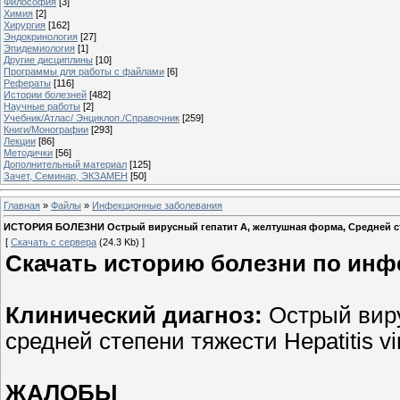
Философия
[3]
Химия
[2]
Хирургия
[162]
Эндокринология
[27]
Эпидемиология
[1]
Другие дисциплины
[10]
Программы для работы с файлами
[6]
Рефераты
[116]
Истории болезней
[482]
Научные работы
[2]
Учебник/Атлас/ Энциклоп./Справочник
[259]
Книги/Монографии
[293]
Лекции
[86]
Методички
[56]
Дополнительный материал
[125]
Зачет, Семинар, ЭКЗАМЕН
[50]
Главная
»
Файлы
»
Инфекционные заболевания
ИСТОРИЯ БОЛЕЗНИ Острый вирусный гепатит А, желтушная форма, Средней степен
[
Скачать с сервера
(24.3 Kb) ]
Скачать историю болезни по ин
Клинический диагноз:
Острый виру
средней степени тяжести Hepatitis vi
ЖАЛОБЫ