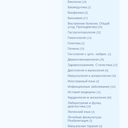
Биология
[16]
Биомедэтика
[2]
Биофизика
[0]
Биохимия
[27]
Внутренние болезни, Общий
уход, Пропедевтика
[55]
Гастроэнтерология
[32]
Гематология
[13]
Генетика
[2]
Гигиена
[15]
Гистология с цито. эмбрио.
[2]
Дерматовенерология
[29]
Здравоохранение. Статистика
[22]
Диетология и валеология
[6]
Иммунология и аллергология
[30]
Иностранный язык
[4]
Инфекционные заболевания
[111]
История медицины
[11]
Кардиология м ангиология
[86]
Лабораторная и функц.
диагностика
[16]
Латинский язык
[3]
Лечебная физкультура.
Реабилитация
[3]
Мануальная терапия
[0]