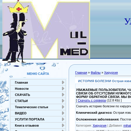
У
Главная
»
Файлы
»
Хирургия
МЕНЮ САЙТА
ИСТОРИЯ БОЛЕЗНИ Острая язва 1
Главная
Новости
УВАЖАЕМЫЕ ПОЛЬЗОВАТЕЛИ, ЧА
СВЯЗИ ОБ ОТСУТСВИИ НУЖНОГ
СКАЧАТЬ
ФОРМУ ОБРАТНОЙ СВЯЗИ. МЫ 
[
Скачать с сервера
(12.8 Kb) ]
СТАТЬИ
Скачать историю болезни по хирурги
Тематические статьи
Клинический диагноз:
Острая язва
ВИДЕО
Осложнения заболевания:
Постге
УСЛУГИ ПОРТАЛА
Категория
:
Хирургия
|
Добавил
:
mihai
Книга отзывов