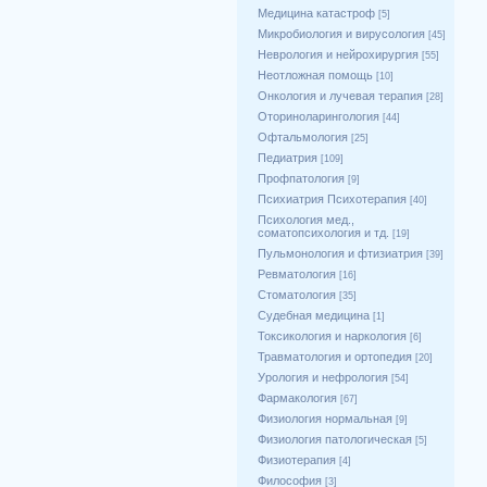
Медицина катастроф
[5]
Микробиология и вирусология
[45]
Неврология и нейрохирургия
[55]
Неотложная помощь
[10]
Онкология и лучевая терапия
[28]
Оториноларингология
[44]
Офтальмология
[25]
Педиатрия
[109]
Профпатология
[9]
Психиатрия Психотерапия
[40]
Психология мед.,
соматопсихология и тд.
[19]
Пульмонология и фтизиатрия
[39]
Ревматология
[16]
Стоматология
[35]
Судебная медицина
[1]
Токсикология и наркология
[6]
Травматология и ортопедия
[20]
Урология и нефрология
[54]
Фармакология
[67]
Физиология нормальная
[9]
Физиология патологическая
[5]
Физиотерапия
[4]
Философия
[3]