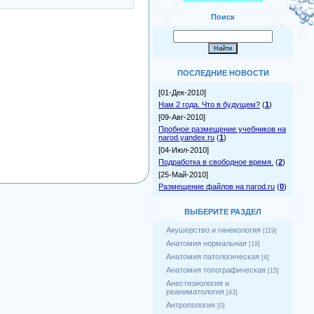
===================
Поиск
ПОСЛЕДНИЕ НОВОСТИ
[01-Дек-2010]
Нам 2 года. Что в будущем?
(
1
)
[09-Авг-2010]
Пробное размещение учебников на
narod.yandex.ru
(
1
)
[04-Июл-2010]
Подработка в свободное время.
(
2
)
[25-Май-2010]
Размещение файлов на narod.ru
(
0
)
ВЫБЕРИТЕ РАЗДЕЛ
Акушерство и гинекология
[119]
Анатомия нормальная
[19]
Анатомия патологическая
[4]
Анатомия топографическая
[15]
Анестизиология и
реаниматология
[43]
Антропология
[0]