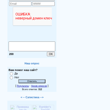
200
Наш опрос
Вам помог наш сайт?
Да
Нет
[
·
]
Результаты
Архив опросов
Всего ответов:
312
< -- Сатистика -->