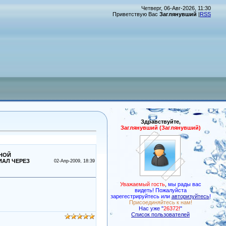
Четверг, 06-Авг-2026, 11:30
Приветствую Вас
Заглянувший
|
RSS
Здравствуйте,
Заглянувший (Заглянувший)
ТНОЙ
ИАЛ ЧЕРЕЗ
02-Апр-2009, 18:39
Уважаемый гость
,
мы рады вас
видеть! Пожалуйста
зарегестрируйтесь или
авторизуйтесь
!
Присоединяйтесь к нам!
Нас уже "
26372!
"
Список пользователей