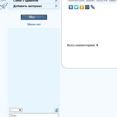
Просмотров
:
11225
|
Загрузок
:
2263
Связь с админом
Добавить материал
Мини-чат
Всего комментариев
:
0