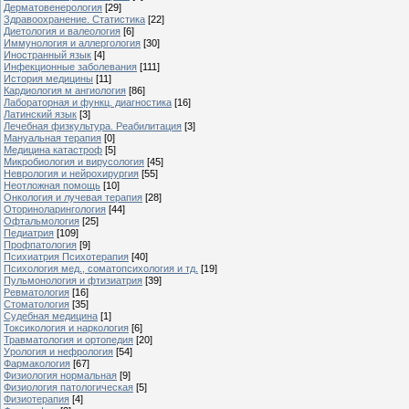
Дерматовенерология
[29]
Здравоохранение. Статистика
[22]
Диетология и валеология
[6]
Иммунология и аллергология
[30]
Иностранный язык
[4]
Инфекционные заболевания
[111]
История медицины
[11]
Кардиология м ангиология
[86]
Лабораторная и функц. диагностика
[16]
Латинский язык
[3]
Лечебная физкультура. Реабилитация
[3]
Мануальная терапия
[0]
Медицина катастроф
[5]
Микробиология и вирусология
[45]
Неврология и нейрохирургия
[55]
Неотложная помощь
[10]
Онкология и лучевая терапия
[28]
Оториноларингология
[44]
Офтальмология
[25]
Педиатрия
[109]
Профпатология
[9]
Психиатрия Психотерапия
[40]
Психология мед., соматопсихология и тд.
[19]
Пульмонология и фтизиатрия
[39]
Ревматология
[16]
Стоматология
[35]
Судебная медицина
[1]
Токсикология и наркология
[6]
Травматология и ортопедия
[20]
Урология и нефрология
[54]
Фармакология
[67]
Физиология нормальная
[9]
Физиология патологическая
[5]
Физиотерапия
[4]