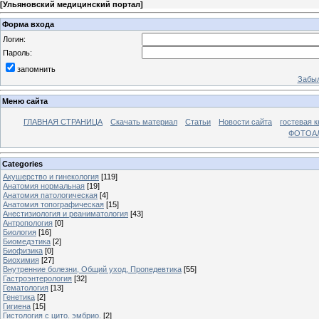
[
Ульяновский медицинский портал
]
Форма входа
Логин:
Пароль:
запомнить
Забыл
Меню сайта
ГЛАВНАЯ СТРАНИЦА
Скачать материал
Статьи
Новости сайта
гостевая к
ФОТОА
Categories
Акушерство и гинекология
[119]
Анатомия нормальная
[19]
Анатомия патологическая
[4]
Анатомия топографическая
[15]
Анестизиология и реаниматология
[43]
Антропология
[0]
Биология
[16]
Биомедэтика
[2]
Биофизика
[0]
Биохимия
[27]
Внутренние болезни, Общий уход, Пропедевтика
[55]
Гастроэнтерология
[32]
Гематология
[13]
Генетика
[2]
Гигиена
[15]
Гистология с цито. эмбрио.
[2]