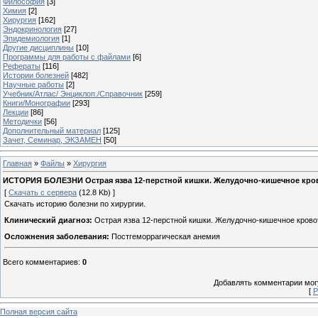
Философия
[3]
Химия
[2]
Хирургия
[162]
Эндокринология
[27]
Эпидемиология
[1]
Другие дисциплины
[10]
Программы для работы с файлами
[6]
Рефераты
[116]
Истории болезней
[482]
Научные работы
[2]
Учебник/Атлас/ Энциклоп./Справочник
[259]
Книги/Монографии
[293]
Лекции
[86]
Методички
[56]
Дополнительный материал
[125]
Зачет, Семинар, ЭКЗАМЕН
[50]
Главная
»
Файлы
»
Хирургия
ИСТОРИЯ БОЛЕЗНИ Острая язва 12-перстной кишки. Желудочно-кишечное крово
[
Скачать с сервера
(12.8 Kb) ]
Скачать историю болезни по хирургии.
Клинический диагноз:
Острая язва 12-перстной кишки. Желудочно-кишечное крово
Осложнения заболевания:
Постгеморрагическая анемия
Всего комментариев
:
0
Добавлять комментарии могу
[
Р
Полная версия сайта