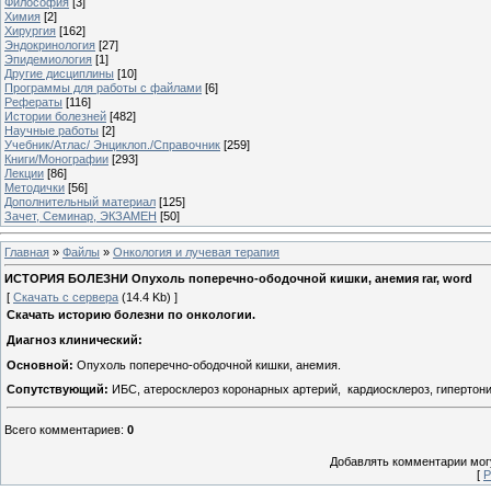
Философия
[3]
Химия
[2]
Хирургия
[162]
Эндокринология
[27]
Эпидемиология
[1]
Другие дисциплины
[10]
Программы для работы с файлами
[6]
Рефераты
[116]
Истории болезней
[482]
Научные работы
[2]
Учебник/Атлас/ Энциклоп./Справочник
[259]
Книги/Монографии
[293]
Лекции
[86]
Методички
[56]
Дополнительный материал
[125]
Зачет, Семинар, ЭКЗАМЕН
[50]
Главная
»
Файлы
»
Онкология и лучевая терапия
ИСТОРИЯ БОЛЕЗНИ Опухоль поперечно-ободочной кишки, анемия rar, word
[
Скачать с сервера
(14.4 Kb) ]
Скачать историю болезни по онкологии.
Диагноз клинический:
Основной:
Опухоль поперечно-ободочной кишки, анемия.
Сопутствующий:
ИБС, атеросклероз коронарных артерий, кардиосклероз, гипертони
Всего комментариев
:
0
Добавлять комментарии могу
[
Р