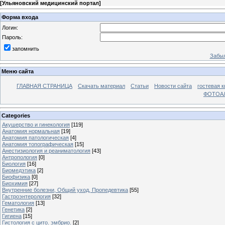
[
Ульяновский медицинский портал
]
Форма входа
Логин:
Пароль:
запомнить
Забыл
Меню сайта
ГЛАВНАЯ СТРАНИЦА
Скачать материал
Статьи
Новости сайта
гостевая к
ФОТОА
Categories
Акушерство и гинекология
[119]
Анатомия нормальная
[19]
Анатомия патологическая
[4]
Анатомия топографическая
[15]
Анестизиология и реаниматология
[43]
Антропология
[0]
Биология
[16]
Биомедэтика
[2]
Биофизика
[0]
Биохимия
[27]
Внутренние болезни, Общий уход, Пропедевтика
[55]
Гастроэнтерология
[32]
Гематология
[13]
Генетика
[2]
Гигиена
[15]
Гистология с цито. эмбрио.
[2]