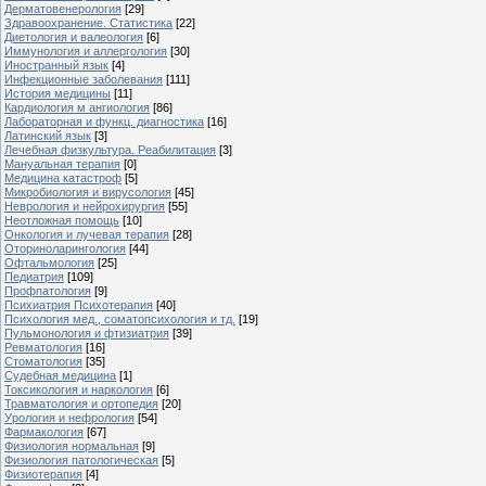
Дерматовенерология
[29]
Здравоохранение. Статистика
[22]
Диетология и валеология
[6]
Иммунология и аллергология
[30]
Иностранный язык
[4]
Инфекционные заболевания
[111]
История медицины
[11]
Кардиология м ангиология
[86]
Лабораторная и функц. диагностика
[16]
Латинский язык
[3]
Лечебная физкультура. Реабилитация
[3]
Мануальная терапия
[0]
Медицина катастроф
[5]
Микробиология и вирусология
[45]
Неврология и нейрохирургия
[55]
Неотложная помощь
[10]
Онкология и лучевая терапия
[28]
Оториноларингология
[44]
Офтальмология
[25]
Педиатрия
[109]
Профпатология
[9]
Психиатрия Психотерапия
[40]
Психология мед., соматопсихология и тд.
[19]
Пульмонология и фтизиатрия
[39]
Ревматология
[16]
Стоматология
[35]
Судебная медицина
[1]
Токсикология и наркология
[6]
Травматология и ортопедия
[20]
Урология и нефрология
[54]
Фармакология
[67]
Физиология нормальная
[9]
Физиология патологическая
[5]
Физиотерапия
[4]