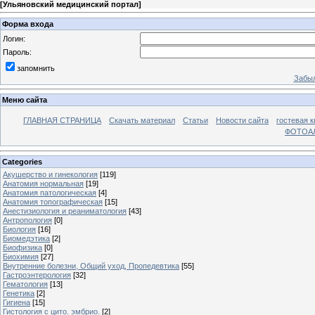
[
Ульяновский медицинский портал
]
Форма входа
Логин:
Пароль:
запомнить
Забыл
Меню сайта
ГЛАВНАЯ СТРАНИЦА
Скачать материал
Статьи
Новости сайта
гостевая к
ФОТОА
Categories
Акушерство и гинекология
[119]
Анатомия нормальная
[19]
Анатомия патологическая
[4]
Анатомия топографическая
[15]
Анестизиология и реаниматология
[43]
Антропология
[0]
Биология
[16]
Биомедэтика
[2]
Биофизика
[0]
Биохимия
[27]
Внутренние болезни, Общий уход, Пропедевтика
[55]
Гастроэнтерология
[32]
Гематология
[13]
Генетика
[2]
Гигиена
[15]
Гистология с цито. эмбрио.
[2]