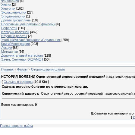
Философия
[3]
Химия
[2]
Хирургия
[162]
Эндокринология
[27]
Эпидемиология
[1]
Другие дисциплины
[10]
Программы для работы с файлами
[6]
Рефераты
[116]
Истории болезней
[482]
Научные работы
[2]
Учебник/Атлас/ Энциклоп./Справочник
[259]
Книги/Монографии
[293]
Лекции
[86]
Методички
[56]
Дополнительный материал
[125]
Зачет, Семинар, ЭКЗАМЕН
[50]
Главная
»
Файлы
»
Оториноларингология
ИСТОРИЯ БОЛЕЗНИ Одонтогенный левосторонний передний паратонзиллярный 
[
Скачать с сервера
(10.8 Kb) ]
Скачать историю болезни по оториноларигологии.
Клинический диагноз:
Одонтогенный левосторонний передний паратонзиллярный 
Всего комментариев
:
0
Добавлять комментарии могу
[
Р
Полная версия сайта