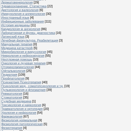
Дерматовенерология
[29]
Здравоохранение. Статистика
[22]
Диетология и валеология
[6]
Иммунология и аллергология
[30]
Иностранный язык
[4]
Инфекционные заболевания
[111]
История медицины
[11]
Кардиология м ангиология
[86]
Лабораторная и функц. диагностика
[16]
Латинский язык
[3]
Лечебная физкультура. Реабилитация
[3]
Мануальная терапия
[0]
Медицина катастроф
[5]
Микробиология и вирусология
[45]
Неврология и нейрохирургия
[55]
Неотложная помощь
[10]
Онкология и лучевая терапия
[28]
Оториноларингология
[44]
Офтальмология
[25]
Педиатрия
[109]
Профпатология
[9]
Психиатрия Психотерапия
[40]
Психология мед., соматопсихология и тд.
[19]
Пульмонология и фтизиатрия
[39]
Ревматология
[16]
Стоматология
[35]
Судебная медицина
[1]
Токсикология и наркология
[6]
Травматология и ортопедия
[20]
Урология и нефрология
[54]
Фармакология
[67]
Физиология нормальная
[9]
Физиология патологическая
[5]
Физиотерапия
[4]