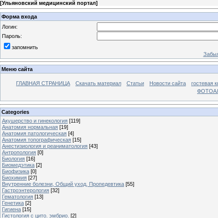
[
Ульяновский медицинский портал
]
Форма входа
Логин:
Пароль:
запомнить
Забыл
Меню сайта
ГЛАВНАЯ СТРАНИЦА
Скачать материал
Статьи
Новости сайта
гостевая к
ФОТОА
Categories
Акушерство и гинекология
[119]
Анатомия нормальная
[19]
Анатомия патологическая
[4]
Анатомия топографическая
[15]
Анестизиология и реаниматология
[43]
Антропология
[0]
Биология
[16]
Биомедэтика
[2]
Биофизика
[0]
Биохимия
[27]
Внутренние болезни, Общий уход, Пропедевтика
[55]
Гастроэнтерология
[32]
Гематология
[13]
Генетика
[2]
Гигиена
[15]
Гистология с цито. эмбрио.
[2]