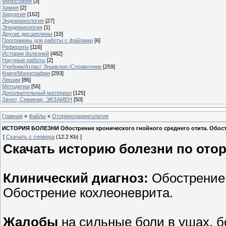
Философия
[3]
Химия
[2]
Хирургия
[162]
Эндокринология
[27]
Эпидемиология
[1]
Другие дисциплины
[10]
Программы для работы с файлами
[6]
Рефераты
[116]
Истории болезней
[482]
Научные работы
[2]
Учебник/Атлас/ Энциклоп./Справочник
[259]
Книги/Монографии
[293]
Лекции
[86]
Методички
[56]
Дополнительный материал
[125]
Зачет, Семинар, ЭКЗАМЕН
[50]
Главная
»
Файлы
»
Оториноларингология
ИСТОРИЯ БОЛЕЗНИ Обострение хронического гнойного среднего отита. Обостр
[
Скачать с сервера
(12.2 Kb) ]
Скачать историю болезни по ото
Клинический диагноз:
Обострение 
Обострение кохлеоневрита.
Жалобы
на сильные боли в ушах, б