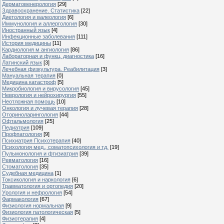
Дерматовенерология
[29]
Здравоохранение. Статистика
[22]
Диетология и валеология
[6]
Иммунология и аллергология
[30]
Иностранный язык
[4]
Инфекционные заболевания
[111]
История медицины
[11]
Кардиология м ангиология
[86]
Лабораторная и функц. диагностика
[16]
Латинский язык
[3]
Лечебная физкультура. Реабилитация
[3]
Мануальная терапия
[0]
Медицина катастроф
[5]
Микробиология и вирусология
[45]
Неврология и нейрохирургия
[55]
Неотложная помощь
[10]
Онкология и лучевая терапия
[28]
Оториноларингология
[44]
Офтальмология
[25]
Педиатрия
[109]
Профпатология
[9]
Психиатрия Психотерапия
[40]
Психология мед., соматопсихология и тд.
[19]
Пульмонология и фтизиатрия
[39]
Ревматология
[16]
Стоматология
[35]
Судебная медицина
[1]
Токсикология и наркология
[6]
Травматология и ортопедия
[20]
Урология и нефрология
[54]
Фармакология
[67]
Физиология нормальная
[9]
Физиология патологическая
[5]
Физиотерапия
[4]