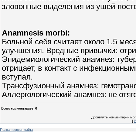
зловонные выделения из ушей посто
Anamnesis morbi:
Больной себя считает около 1,5 мес
улучшения. Вредные привычки: отри
Эпидемиологический анамнез: тубер
отрицает, в контакт с инфекционным
вступал.
Трансфузионный анамнез: гемотран
Аллергологический анамнез: не отяг
Всего комментариев
:
0
Добавлять комментарии могу
[
Р
Полная версия сайта