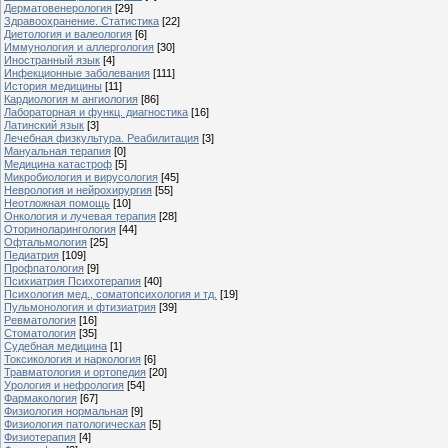
Дерматовенерология
[29]
Здравоохранение. Статистика
[22]
Диетология и валеология
[6]
Иммунология и аллергология
[30]
Иностранный язык
[4]
Инфекционные заболевания
[111]
История медицины
[11]
Кардиология м ангиология
[86]
Лабораторная и функц. диагностика
[16]
Латинский язык
[3]
Лечебная физкультура. Реабилитация
[3]
Мануальная терапия
[0]
Медицина катастроф
[5]
Микробиология и вирусология
[45]
Неврология и нейрохирургия
[55]
Неотложная помощь
[10]
Онкология и лучевая терапия
[28]
Оториноларингология
[44]
Офтальмология
[25]
Педиатрия
[109]
Профпатология
[9]
Психиатрия Психотерапия
[40]
Психология мед., соматопсихология и тд.
[19]
Пульмонология и фтизиатрия
[39]
Ревматология
[16]
Стоматология
[35]
Судебная медицина
[1]
Токсикология и наркология
[6]
Травматология и ортопедия
[20]
Урология и нефрология
[54]
Фармакология
[67]
Физиология нормальная
[9]
Физиология патологическая
[5]
Физиотерапия
[4]