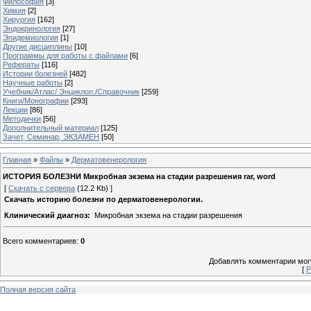
Философия
[3]
Химия
[2]
Хирургия
[162]
Эндокринология
[27]
Эпидемиология
[1]
Другие дисциплины
[10]
Программы для работы с файлами
[6]
Рефераты
[116]
Истории болезней
[482]
Научные работы
[2]
Учебник/Атлас/ Энциклоп./Справочник
[259]
Книги/Монографии
[293]
Лекции
[86]
Методички
[56]
Дополнительный материал
[125]
Зачет, Семинар, ЭКЗАМЕН
[50]
Главная
»
Файлы
»
Дерматовенерология
ИСТОРИЯ БОЛЕЗНИ Микробная экзема на стадии разрешения rar, word
[
Скачать с сервера
(12.2 Kb) ]
Скачать историю болезни по
дерматовенерологии
.
Клинический диагноз:
Микробная экзема на стадии разрешения
Всего комментариев
:
0
Добавлять комментарии могу
[
Р
Полная версия сайта