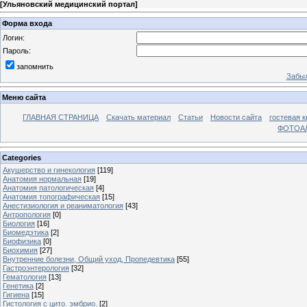
[
Ульяновский медицинский портал
]
Форма входа
Логин:
Пароль:
запомнить
Забыл
Меню сайта
ГЛАВНАЯ СТРАНИЦА
Скачать материал
Статьи
Новости сайта
гостевая к
ФОТОА
Categories
Акушерство и гинекология
[119]
Анатомия нормальная
[19]
Анатомия патологическая
[4]
Анатомия топографическая
[15]
Анестизиология и реаниматология
[43]
Антропология
[0]
Биология
[16]
Биомедэтика
[2]
Биофизика
[0]
Биохимия
[27]
Внутренние болезни, Общий уход, Пропедевтика
[55]
Гастроэнтерология
[32]
Гематология
[13]
Генетика
[2]
Гигиена
[15]
Гистология с цито. эмбрио.
[2]