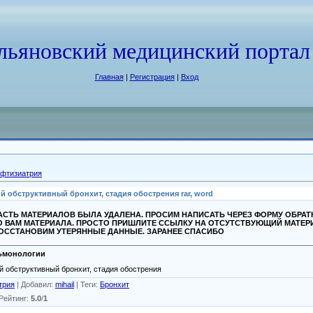
льяновский медицинский портал
Главная
|
Регистрация
|
Вход
 фтизиатрия
бструктивный бронхит, стадия обострения rar, word
СТЬ МАТЕРИАЛОВ БЫЛА УДАЛЕНА. ПРОСИМ НАПИСАТЬ ЧЕРЕЗ ФОРМУ ОБРА
О ВАМ МАТЕРИАЛА. ПРОСТО ПРИШЛИТЕ ССЫЛКУ НА ОТСУТСТВУЮЩИЙ МАТЕР
ВОССТАНОВИМ УТЕРЯННЫЕ ДАННЫЕ. ЗАРАНЕЕ СПАСИБО
льмонологии
 обструктивный бронхит, стадия обострения
трия
|
Добавил
:
mihail
|
Теги
:
Бронхит
Рейтинг
:
5.0
/
1