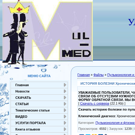
У
Главная
»
Файлы
»
Пульмонология и
МЕНЮ САЙТА
ИСТОРИЯ БОЛЕЗНИ Хронический о
Главная
Новости
УВАЖАЕМЫЕ ПОЛЬЗОВАТЕЛИ, ЧА
СВЯЗИ ОБ ОТСУТСВИИ НУЖНОГ
СКАЧАТЬ
ФОРМУ ОБРАТНОЙ СВЯЗИ. МЫ 
[
Скачать с сервера
(22.1 Kb) ]
СТАТЬИ
Скачать историю болезни по пу
Тематические статьи
Клинический диагноз:
Хронический
ВИДЕО
Категория
:
Пульмонология и фтизиа
УСЛУГИ ПОРТАЛА
Просмотров
:
4592
|
Загрузок
:
1239
|
Книга отзывов