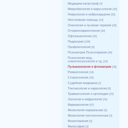
Медицина катастроф
[5]
Микробиология и вирусология
[45]
Неврология и нейрохирургия
[55]
Неотложная помощь
[10]
Онкология и лучевая терапия
[28]
Оториноларингология
[44]
Офтальмология
[25]
Педиатрия
[109]
Профпатология
[9]
Психиатрия Психотерапия
[40]
Психология мед.,
соматопсихология и тд.
[19]
Пульмонология и фтизиатрия
[39]
Ревматология
[16]
Стоматология
[35]
Судебная медицина
[1]
Токсикология и наркология
[6]
Травматология и ортопедия
[20]
Урология и нефрология
[54]
Фармакология
[67]
Физиология нормальная
[9]
Физиология патологическая
[5]
Физиотерапия
[4]
Философия
[3]