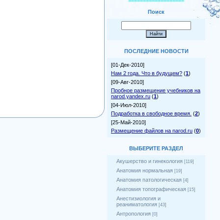
===================
Поиск
ПОСЛЕДНИЕ НОВОСТИ
[01-Дек-2010]
Нам 2 года. Что в будущем?
(
1
)
[09-Авг-2010]
Пробное размещение учебников на
narod.yandex.ru
(
1
)
[04-Июл-2010]
Подработка в свободное время.
(
2
)
[25-Май-2010]
Размещение файлов на narod.ru
(
0
)
ВЫБЕРИТЕ РАЗДЕЛ
Акушерство и гинекология
[119]
Анатомия нормальная
[19]
Анатомия патологическая
[4]
Анатомия топографическая
[15]
Анестизиология и
реаниматология
[43]
Антропология
[0]