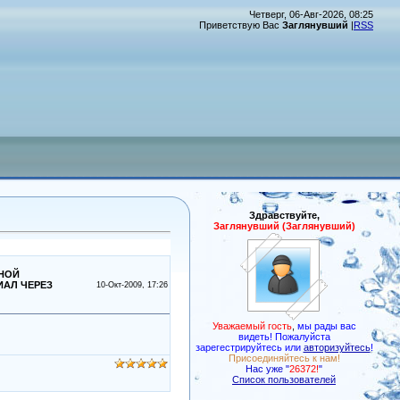
Четверг, 06-Авг-2026, 08:25
Приветствую Вас
Заглянувший
|
RSS
Здравствуйте,
Заглянувший (Заглянувший)
ТНОЙ
ИАЛ ЧЕРЕЗ
10-Окт-2009, 17:26
Уважаемый гость
,
мы рады вас
видеть! Пожалуйста
зарегестрируйтесь или
авторизуйтесь
!
Присоединяйтесь к нам!
Нас уже "
26372!
"
Список пользователей