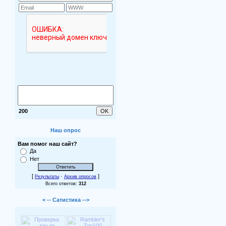
200
Наш опрос
Вам помог наш сайт?
Да
Нет
[
·
]
Результаты
Архив опросов
Всего ответов:
312
< -- Сатистика -->