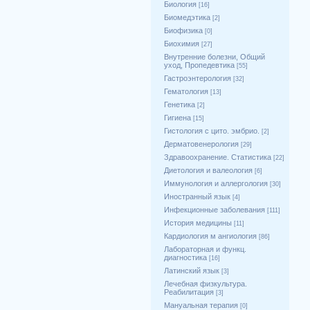
Биология
[16]
Биомедэтика
[2]
Биофизика
[0]
Биохимия
[27]
Внутренние болезни, Общий
уход, Пропедевтика
[55]
Гастроэнтерология
[32]
Гематология
[13]
Генетика
[2]
Гигиена
[15]
Гистология с цито. эмбрио.
[2]
Дерматовенерология
[29]
Здравоохранение. Статистика
[22]
Диетология и валеология
[6]
Иммунология и аллергология
[30]
Иностранный язык
[4]
Инфекционные заболевания
[111]
История медицины
[11]
Кардиология м ангиология
[86]
Лабораторная и функц.
диагностика
[16]
Латинский язык
[3]
Лечебная физкультура.
Реабилитация
[3]
Мануальная терапия
[0]