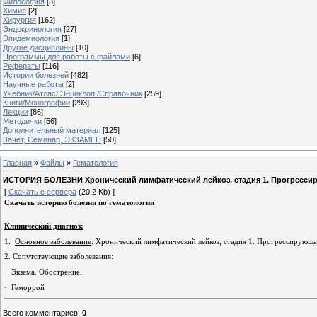
Философия
[3]
Химия
[2]
Хирургия
[162]
Эндокринология
[27]
Эпидемиология
[1]
Другие дисциплины
[10]
Программы для работы с файлами
[6]
Рефераты
[116]
Истории болезней
[482]
Научные работы
[2]
Учебник/Атлас/ Энциклоп./Справочник
[259]
Книги/Монографии
[293]
Лекции
[86]
Методички
[56]
Дополнительный материал
[125]
Зачет, Семинар, ЭКЗАМЕН
[50]
Главная
»
Файлы
»
Гематология
ИСТОРИЯ БОЛЕЗНИ Хронический лимфатический лейкоз, стадия 1. Прогрессиру
[
Скачать с сервера
(20.2 Kb) ]
Скачать историю болезни по гематологии
Клинический диагноз:
1.
Основное заболевание
: Хронический лимфатический лейкоз, стадия 1. Прогрессирующа
2.
Сопутствующие заболевания
:
·
Экзема. Обострение.
·
Геморрой
Всего комментариев
:
0