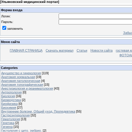
[
Ульяновский медицинский портал
]
Форма входа
Логин:
Пароль:
запомнить
Забыл
Меню сайта
ГЛАВНАЯ СТРАНИЦА
Скачать материал
Статьи
Новости сайта
гостевая к
ФОТОА
Categories
Акушерство и гинекология
[119]
Анатомия нормальная
[19]
Анатомия патологическая
[4]
Анатомия топографическая
[15]
Анестизиология и реаниматология
[43]
Антропология
[0]
Биология
[16]
Биомедэтика
[2]
Биофизика
[0]
Биохимия
[27]
Внутренние болезни, Общий уход, Пропедевтика
[55]
Гастроэнтерология
[32]
Гематология
[13]
Генетика
[2]
Гигиена
[15]
Гистология с цито. эмбрио.
[2]