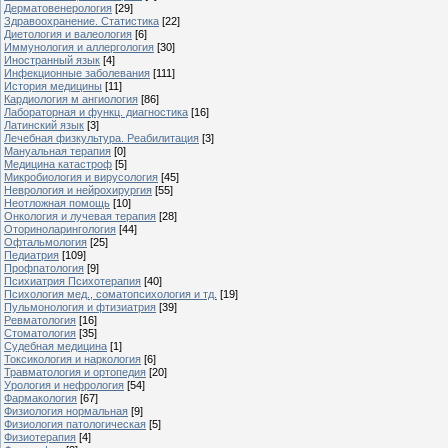
Дерматовенерология
[29]
Здравоохранение. Статистика
[22]
Диетология и валеология
[6]
Иммунология и аллергология
[30]
Иностранный язык
[4]
Инфекционные заболевания
[111]
История медицины
[11]
Кардиология м ангиология
[86]
Лабораторная и функц. диагностика
[16]
Латинский язык
[3]
Лечебная физкультура. Реабилитация
[3]
Мануальная терапия
[0]
Медицина катастроф
[5]
Микробиология и вирусология
[45]
Неврология и нейрохирургия
[55]
Неотложная помощь
[10]
Онкология и лучевая терапия
[28]
Оториноларингология
[44]
Офтальмология
[25]
Педиатрия
[109]
Профпатология
[9]
Психиатрия Психотерапия
[40]
Психология мед., соматопсихология и тд.
[19]
Пульмонология и фтизиатрия
[39]
Ревматология
[16]
Стоматология
[35]
Судебная медицина
[1]
Токсикология и наркология
[6]
Травматология и ортопедия
[20]
Урология и нефрология
[54]
Фармакология
[67]
Физиология нормальная
[9]
Физиология патологическая
[5]
Физиотерапия
[4]