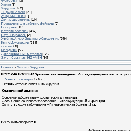
Философия
[3]
Химия
[2]
Хирургия
[162]
Эндокринология
[27]
Эпидемиология
[1]
Другие дисциплины
[10]
Программы для работы с файлами
[6]
Рефераты
[116]
Истории болезней
[482]
Научные работы
[2]
Учебник/Атлас/ Энциклоп./Справочник
[259]
Книги/Монографии
[293]
Лекции
[86]
Методички
[56]
Дополнительный материал
[125]
Зачет, Семинар, ЭКЗАМЕН
[50]
Главная
»
Файлы
»
Хирургия
ИСТОРИЯ БОЛЕЗНИ Хронический аппендицит. Аппендикулярный инфильтрат. ra
[
Скачать с сервера
(17.9 Kb) ]
Скачать историю болезни по хирургии.
Клинический диагноз:
Основное заболевание – хронический аппендицит.
Осложнения основного заболевания – Аппендикулярный инфильтрат.
Сопутствующие заболевания – Гипертоническая болезнь, 2 ст.
Всего комментариев
:
0
Добавлять комментарии могу