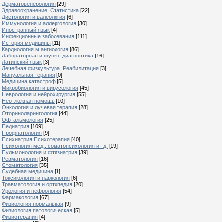
Дерматовенерология
[29]
Здравоохранение. Статистика
[22]
Диетология и валеология
[6]
Иммунология и аллергология
[30]
Иностранный язык
[4]
Инфекционные заболевания
[111]
История медицины
[11]
Кардиология м ангиология
[86]
Лабораторная и функц. диагностика
[16]
Латинский язык
[3]
Лечебная физкультура. Реабилитация
[3]
Мануальная терапия
[0]
Медицина катастроф
[5]
Микробиология и вирусология
[45]
Неврология и нейрохирургия
[55]
Неотложная помощь
[10]
Онкология и лучевая терапия
[28]
Оториноларингология
[44]
Офтальмология
[25]
Педиатрия
[109]
Профпатология
[9]
Психиатрия Психотерапия
[40]
Психология мед., соматопсихология и тд.
[19]
Пульмонология и фтизиатрия
[39]
Ревматология
[16]
Стоматология
[35]
Судебная медицина
[1]
Токсикология и наркология
[6]
Травматология и ортопедия
[20]
Урология и нефрология
[54]
Фармакология
[67]
Физиология нормальная
[9]
Физиология патологическая
[5]
Физиотерапия
[4]