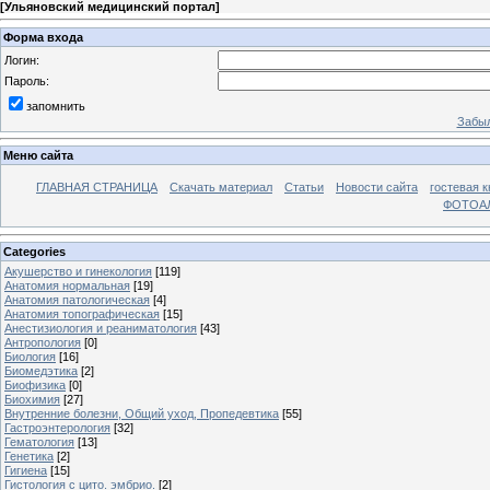
[
Ульяновский медицинский портал
]
Форма входа
Логин:
Пароль:
запомнить
Забыл
Меню сайта
ГЛАВНАЯ СТРАНИЦА
Скачать материал
Статьи
Новости сайта
гостевая к
ФОТОА
Categories
Акушерство и гинекология
[119]
Анатомия нормальная
[19]
Анатомия патологическая
[4]
Анатомия топографическая
[15]
Анестизиология и реаниматология
[43]
Антропология
[0]
Биология
[16]
Биомедэтика
[2]
Биофизика
[0]
Биохимия
[27]
Внутренние болезни, Общий уход, Пропедевтика
[55]
Гастроэнтерология
[32]
Гематология
[13]
Генетика
[2]
Гигиена
[15]
Гистология с цито. эмбрио.
[2]