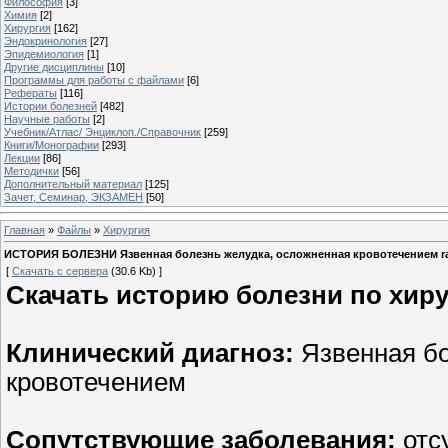
Философия
[3]
Химия
[2]
Хирургия
[162]
Эндокринология
[27]
Эпидемиология
[1]
Другие дисциплины
[10]
Программы для работы с файлами
[6]
Рефераты
[116]
Истории болезней
[482]
Научные работы
[2]
Учебник/Атлас/ Энциклоп./Справочник
[259]
Книги/Монографии
[293]
Лекции
[86]
Методички
[56]
Дополнительный материал
[125]
Зачет, Семинар, ЭКЗАМЕН
[50]
Главная
»
Файлы
»
Хирургия
ИСТОРИЯ БОЛЕЗНИ Язвенная болезнь желудка, осложненная кровотечением ra
[
Скачать с сервера
(30.6 Kb) ]
Скачать историю болезни по хир
Клинический диагноз:
Язвенная бо
кровотечением
Сопутствующие заболевания:
отс