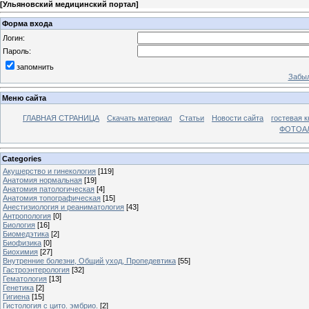
[
Ульяновский медицинский портал
]
Форма входа
Логин:
Пароль:
запомнить
Забыл
Меню сайта
ГЛАВНАЯ СТРАНИЦА
Скачать материал
Статьи
Новости сайта
гостевая к
ФОТОА
Categories
Акушерство и гинекология
[119]
Анатомия нормальная
[19]
Анатомия патологическая
[4]
Анатомия топографическая
[15]
Анестизиология и реаниматология
[43]
Антропология
[0]
Биология
[16]
Биомедэтика
[2]
Биофизика
[0]
Биохимия
[27]
Внутренние болезни, Общий уход, Пропедевтика
[55]
Гастроэнтерология
[32]
Гематология
[13]
Генетика
[2]
Гигиена
[15]
Гистология с цито. эмбрио.
[2]