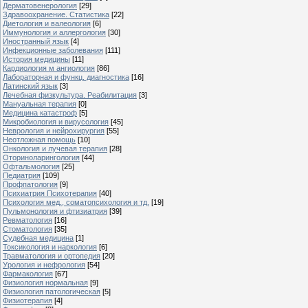
Дерматовенерология
[29]
Здравоохранение. Статистика
[22]
Диетология и валеология
[6]
Иммунология и аллергология
[30]
Иностранный язык
[4]
Инфекционные заболевания
[111]
История медицины
[11]
Кардиология м ангиология
[86]
Лабораторная и функц. диагностика
[16]
Латинский язык
[3]
Лечебная физкультура. Реабилитация
[3]
Мануальная терапия
[0]
Медицина катастроф
[5]
Микробиология и вирусология
[45]
Неврология и нейрохирургия
[55]
Неотложная помощь
[10]
Онкология и лучевая терапия
[28]
Оториноларингология
[44]
Офтальмология
[25]
Педиатрия
[109]
Профпатология
[9]
Психиатрия Психотерапия
[40]
Психология мед., соматопсихология и тд.
[19]
Пульмонология и фтизиатрия
[39]
Ревматология
[16]
Стоматология
[35]
Судебная медицина
[1]
Токсикология и наркология
[6]
Травматология и ортопедия
[20]
Урология и нефрология
[54]
Фармакология
[67]
Физиология нормальная
[9]
Физиология патологическая
[5]
Физиотерапия
[4]