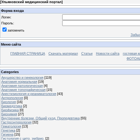
[
Ульяновский медицинский портал
]
Форма входа
Логин:
Пароль:
запомнить
Забыл
Меню сайта
ГЛАВНАЯ СТРАНИЦА
Скачать материал
Статьи
Новости сайта
гостевая к
ФОТОА
Categories
Акушерство и гинекология
[119]
Анатомия нормальная
[19]
Анатомия патологическая
[4]
Анатомия топографическая
[15]
Анестизиология и реаниматология
[43]
Антропология
[0]
Биология
[16]
Биомедэтика
[2]
Биофизика
[0]
Биохимия
[27]
Внутренние болезни, Общий уход, Пропедевтика
[55]
Гастроэнтерология
[32]
Гематология
[13]
Генетика
[2]
Гигиена
[15]
Гистология с цито. эмбрио.
[2]