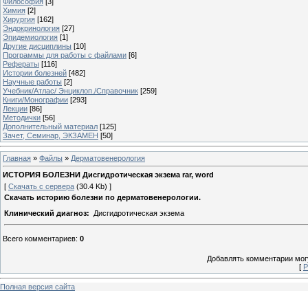
Философия
[3]
Химия
[2]
Хирургия
[162]
Эндокринология
[27]
Эпидемиология
[1]
Другие дисциплины
[10]
Программы для работы с файлами
[6]
Рефераты
[116]
Истории болезней
[482]
Научные работы
[2]
Учебник/Атлас/ Энциклоп./Справочник
[259]
Книги/Монографии
[293]
Лекции
[86]
Методички
[56]
Дополнительный материал
[125]
Зачет, Семинар, ЭКЗАМЕН
[50]
Главная
»
Файлы
»
Дерматовенерология
ИСТОРИЯ БОЛЕЗНИ Дисгидротическая экзема rar, word
[
Скачать с сервера
(30.4 Kb) ]
Скачать историю болезни по
дерматовенерологии
.
Клинический диагноз:
Дисгидротическая экзема
Всего комментариев
:
0
Добавлять комментарии могу
[
Р
Полная версия сайта