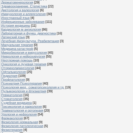
Дерматовенерология
[29]
Здравоохранение. Статистика
[22]
Диетология и валеология
[6]
Иммунология и аллергология
[30]
Иностранный язык
[4]
Инфекционные заболевания
[111]
История медицины
[11]
Кардиология м ангиология
[86]
Лабораторная и функц. диагностика
[16]
Латинский язык
[3]
Лечебная физкультура. Реабилитация
[3]
Мануальная терапия
[0]
Медицина катастроф
[5]
Микробиология и вирусология
[45]
Неврология и нейрохирургия
[55]
Неотложная помощь
[10]
Онкология и лучевая терапия
[28]
Оториноларингология
[44]
Офтальмология
[25]
Педиатрия
[109]
Профпатология
[9]
Психиатрия Психотерапия
[40]
Психология мед., соматопсихология и тд.
[19]
Пульмонология и фтизиатрия
[39]
Ревматология
[16]
Стоматология
[35]
Судебная медицина
[1]
Токсикология и наркология
[6]
Травматология и ортопедия
[20]
Урология и нефрология
[54]
Фармакология
[67]
Физиология нормальная
[9]
Физиология патологическая
[5]
Физиотерапия
[4]