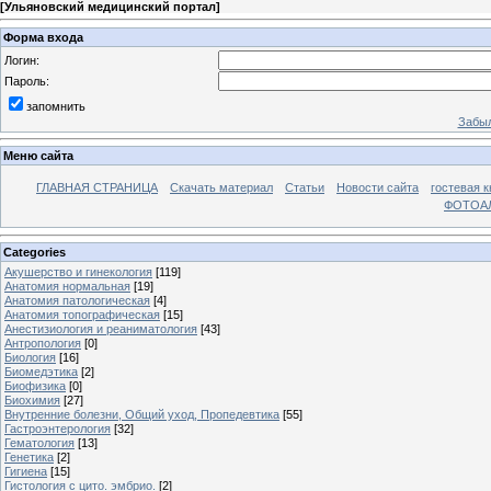
[
Ульяновский медицинский портал
]
Форма входа
Логин:
Пароль:
запомнить
Забыл
Меню сайта
ГЛАВНАЯ СТРАНИЦА
Скачать материал
Статьи
Новости сайта
гостевая к
ФОТОА
Categories
Акушерство и гинекология
[119]
Анатомия нормальная
[19]
Анатомия патологическая
[4]
Анатомия топографическая
[15]
Анестизиология и реаниматология
[43]
Антропология
[0]
Биология
[16]
Биомедэтика
[2]
Биофизика
[0]
Биохимия
[27]
Внутренние болезни, Общий уход, Пропедевтика
[55]
Гастроэнтерология
[32]
Гематология
[13]
Генетика
[2]
Гигиена
[15]
Гистология с цито. эмбрио.
[2]