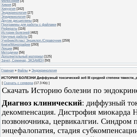
Философия
[3]
Химия
[2]
Хирургия
[162]
Эндокринология
[27]
Эпидемиология
[1]
Другие дисциплины
[10]
Программы для работы с файлами
[6]
Рефераты
[116]
Истории болезней
[482]
Научные работы
[2]
Учебник/Атлас/ Энциклоп./Справочник
[259]
Книги/Монографии
[293]
Лекции
[86]
Методички
[56]
Дополнительный материал
[125]
Зачет, Семинар, ЭКЗАМЕН
[50]
Главная
»
Файлы
»
Эндокринология
ИСТОРИЯ БОЛЕЗНИ Диффузный токсический зоб III средней степени тяжести, де
[
Скачать с сервера
(17.3 Kb) ]
Скачать Историю болезни по эндокрин
Диагноз
клинический
: диффузный ток
декомпенсация. Дистрофия миокарда Н
позвоночника, цервикалгии. Синдром 
энцефалопатия, стадия субкомпенсаци