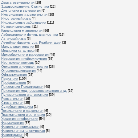
Дерматовенерология
[29]
Здравоохранение. Статистика
[22]
Диетология и валеология
[6]
Иммунология и аллергология
[30]
Иностранный язык
[4]
Инфекционные заболевания
[111]
История медицины
[11]
Кардиология м ангиология
[86]
Лабораторная и функц. диагностика
[16]
Латинский язык
[3]
Лечебная физкультура. Реабилитация
[3]
Мануальная терапия
[0]
Медицина катастроф
[5]
Микробиология и вирусология
[45]
Неврология и нейрохирургия
[55]
Неотложная помощь
[10]
Онкология и лучевая терапия
[28]
Оториноларингология
[44]
Офтальмология
[25]
Педиатрия
[109]
Профпатология
[9]
Психиатрия Психотерапия
[40]
Психология мед., соматопсихология и тд.
[19]
Пульмонология и фтизиатрия
[39]
Ревматология
[16]
Стоматология
[35]
Судебная медицина
[1]
Токсикология и наркология
[6]
Травматология и ортопедия
[20]
Урология и нефрология
[54]
Фармакология
[67]
Физиология нормальная
[9]
Физиология патологическая
[5]
Физиотерапия
[4]