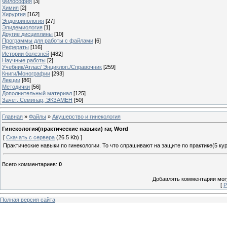
Философия
[3]
Химия
[2]
Хирургия
[162]
Эндокринология
[27]
Эпидемиология
[1]
Другие дисциплины
[10]
Программы для работы с файлами
[6]
Рефераты
[116]
Истории болезней
[482]
Научные работы
[2]
Учебник/Атлас/ Энциклоп./Справочник
[259]
Книги/Монографии
[293]
Лекции
[86]
Методички
[56]
Дополнительный материал
[125]
Зачет, Семинар, ЭКЗАМЕН
[50]
Главная
»
Файлы
»
Акушерство и гинекология
Гинекология(практические навыки) rar, Word
[
Скачать с сервера
(26.5 Kb) ]
Практические навыки по гинекологии. То что спрашивают на защите по практике(5 кур
Всего комментариев
:
0
Добавлять комментарии могу
[
Р
Полная версия сайта