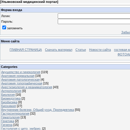
[
Ульяновский медицинский портал
]
Форма входа
Логин:
Пароль:
запомнить
Забыл
Меню сайта
ГЛАВНАЯ СТРАНИЦА
Скачать материал
Статьи
Новости сайта
гостевая к
ФОТОА
Categories
Акушерство и гинекология
[119]
Анатомия нормальная
[19]
Анатомия патологическая
[4]
Анатомия топографическая
[15]
Анестизиология и реаниматология
[43]
Антропология
[0]
Биология
[16]
Биомедэтика
[2]
Биофизика
[0]
Биохимия
[27]
Внутренние болезни, Общий уход, Пропедевтика
[55]
Гастроэнтерология
[32]
Гематология
[13]
Генетика
[2]
Гигиена
[15]
Гистология с цито. эмбрио.
[2]