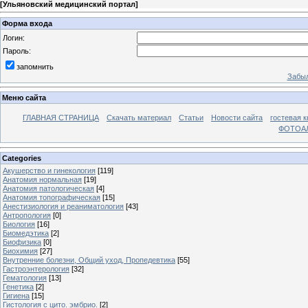
[
Ульяновский медицинский портал
]
Форма входа
Логин:
Пароль:
запомнить
Забыл
Меню сайта
ГЛАВНАЯ СТРАНИЦА
Скачать материал
Статьи
Новости сайта
гостевая к
ФОТОА
Categories
Акушерство и гинекология
[119]
Анатомия нормальная
[19]
Анатомия патологическая
[4]
Анатомия топографическая
[15]
Анестизиология и реаниматология
[43]
Антропология
[0]
Биология
[16]
Биомедэтика
[2]
Биофизика
[0]
Биохимия
[27]
Внутренние болезни, Общий уход, Пропедевтика
[55]
Гастроэнтерология
[32]
Гематология
[13]
Генетика
[2]
Гигиена
[15]
Гистология с цито. эмбрио.
[2]