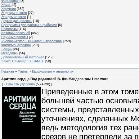
Философия
[3]
Химия
[2]
Хирургия
[162]
Эндокринология
[27]
Эпидемиология
[1]
Другие дисциплины
[10]
Программы для работы с файлами
[6]
Рефераты
[116]
Истории болезней
[482]
Научные работы
[2]
Учебник/Атлас/ Энциклоп./Справочник
[259]
Книги/Монографии
[293]
Лекции
[86]
Методички
[56]
Дополнительный материал
[125]
Зачет, Семинар, ЭКЗАМЕН
[50]
Главная
»
Файлы
»
Кардиология м ангиология
Аритмии сердца Под редакцией В. Дж. Мандела том 1 rar, word
[ ·
Скачать удаленно
(5,74 mb) ]
Приведенные в этом томе
большей частью основыв
системы, представленных T
уточнениях, сделанных Mo
ведь методология тех ра
срезов не претерпели за