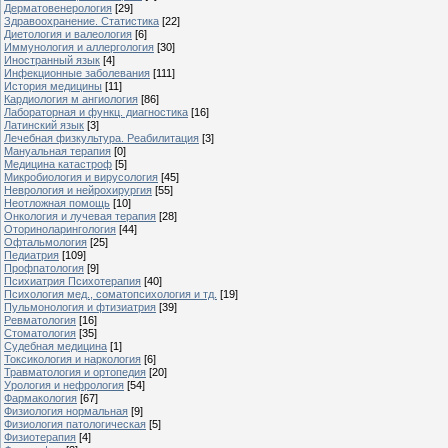
Дерматовенерология
[29]
Здравоохранение. Статистика
[22]
Диетология и валеология
[6]
Иммунология и аллергология
[30]
Иностранный язык
[4]
Инфекционные заболевания
[111]
История медицины
[11]
Кардиология м ангиология
[86]
Лабораторная и функц. диагностика
[16]
Латинский язык
[3]
Лечебная физкультура. Реабилитация
[3]
Мануальная терапия
[0]
Медицина катастроф
[5]
Микробиология и вирусология
[45]
Неврология и нейрохирургия
[55]
Неотложная помощь
[10]
Онкология и лучевая терапия
[28]
Оториноларингология
[44]
Офтальмология
[25]
Педиатрия
[109]
Профпатология
[9]
Психиатрия Психотерапия
[40]
Психология мед., соматопсихология и тд.
[19]
Пульмонология и фтизиатрия
[39]
Ревматология
[16]
Стоматология
[35]
Судебная медицина
[1]
Токсикология и наркология
[6]
Травматология и ортопедия
[20]
Урология и нефрология
[54]
Фармакология
[67]
Физиология нормальная
[9]
Физиология патологическая
[5]
Физиотерапия
[4]