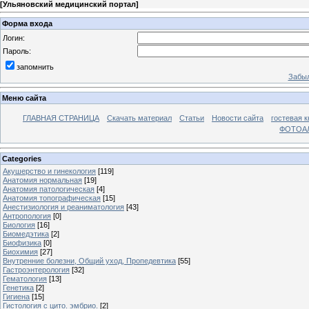
[
Ульяновский медицинский портал
]
Форма входа
Логин:
Пароль:
запомнить
Забыл
Меню сайта
ГЛАВНАЯ СТРАНИЦА
Скачать материал
Статьи
Новости сайта
гостевая к
ФОТОА
Categories
Акушерство и гинекология
[119]
Анатомия нормальная
[19]
Анатомия патологическая
[4]
Анатомия топографическая
[15]
Анестизиология и реаниматология
[43]
Антропология
[0]
Биология
[16]
Биомедэтика
[2]
Биофизика
[0]
Биохимия
[27]
Внутренние болезни, Общий уход, Пропедевтика
[55]
Гастроэнтерология
[32]
Гематология
[13]
Генетика
[2]
Гигиена
[15]
Гистология с цито. эмбрио.
[2]