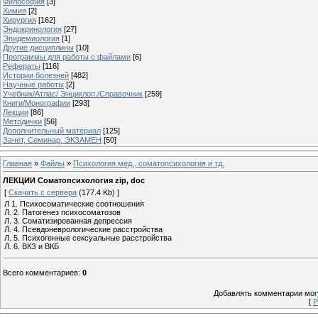
Философия
[3]
Химия
[2]
Хирургия
[162]
Эндокринология
[27]
Эпидемиология
[1]
Другие дисциплины
[10]
Программы для работы с файлами
[6]
Рефераты
[116]
Истории болезней
[482]
Научные работы
[2]
Учебник/Атлас/ Энциклоп./Справочник
[259]
Книги/Монографии
[293]
Лекции
[86]
Методички
[56]
Дополнительный материал
[125]
Зачет, Семинар, ЭКЗАМЕН
[50]
Главная
»
Файлы
»
Психология мед., соматопсихология и тд.
ЛЕКЦИИ Соматопсихология zip, doc
[
Скачать с сервера
(177.4 Kb) ]
Л 1. Психосоматические соотношения
Л. 2. Патогенез психосоматозов
Л. 3. Соматизированная депрессия
Л. 4. Псевдоневрологические расстройства
Л. 5. Психогенные сексуальные расстройства
Л. 6. ВКЗ и ВКБ
Всего комментариев
:
0
Добавлять комментарии могу
[
Р