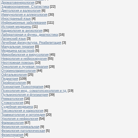
Дерматовенерология
[29]
Здравоохранение. Статистика
[22]
Диетология и валеология
[6]
Иммунология и аллергология
[30]
Иностранный язык
[4]
Инфекционные заболевания
[111]
История медицины
[11]
Кардиология м ангиология
[86]
Лабораторная и функц. диагностика
[16]
Латинский язык
[3]
Лечебная физкультура. Реабилитация
[3]
Мануальная терапия
[0]
Медицина катастроф
[5]
Микробиология и вирусология
[45]
Неврология и нейрохирургия
[55]
Неотложная помощь
[10]
Онкология и лучевая терапия
[28]
Оториноларингология
[44]
Офтальмология
[25]
Педиатрия
[109]
Профпатология
[9]
Психиатрия Психотерапия
[40]
Психология мед., соматопсихология и тд.
[19]
Пульмонология и фтизиатрия
[39]
Ревматология
[16]
Стоматология
[35]
Судебная медицина
[1]
Токсикология и наркология
[6]
Травматология и ортопедия
[20]
Урология и нефрология
[54]
Фармакология
[67]
Физиология нормальная
[9]
Физиология патологическая
[5]
Физиотерапия
[4]