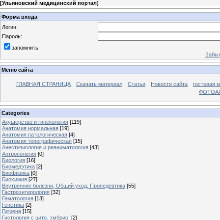
[
Ульяновский медицинский портал
]
Форма входа
Логин:
Пароль:
запомнить
Забыл
Меню сайта
ГЛАВНАЯ СТРАНИЦА
Скачать материал
Статьи
Новости сайта
гостевая к
ФОТОА
Categories
Акушерство и гинекология
[119]
Анатомия нормальная
[19]
Анатомия патологическая
[4]
Анатомия топографическая
[15]
Анестизиология и реаниматология
[43]
Антропология
[0]
Биология
[16]
Биомедэтика
[2]
Биофизика
[0]
Биохимия
[27]
Внутренние болезни, Общий уход, Пропедевтика
[55]
Гастроэнтерология
[32]
Гематология
[13]
Генетика
[2]
Гигиена
[15]
Гистология с цито. эмбрио.
[2]