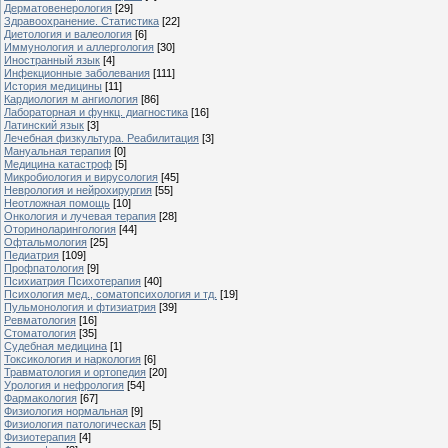
Дерматовенерология
[29]
Здравоохранение. Статистика
[22]
Диетология и валеология
[6]
Иммунология и аллергология
[30]
Иностранный язык
[4]
Инфекционные заболевания
[111]
История медицины
[11]
Кардиология м ангиология
[86]
Лабораторная и функц. диагностика
[16]
Латинский язык
[3]
Лечебная физкультура. Реабилитация
[3]
Мануальная терапия
[0]
Медицина катастроф
[5]
Микробиология и вирусология
[45]
Неврология и нейрохирургия
[55]
Неотложная помощь
[10]
Онкология и лучевая терапия
[28]
Оториноларингология
[44]
Офтальмология
[25]
Педиатрия
[109]
Профпатология
[9]
Психиатрия Психотерапия
[40]
Психология мед., соматопсихология и тд.
[19]
Пульмонология и фтизиатрия
[39]
Ревматология
[16]
Стоматология
[35]
Судебная медицина
[1]
Токсикология и наркология
[6]
Травматология и ортопедия
[20]
Урология и нефрология
[54]
Фармакология
[67]
Физиология нормальная
[9]
Физиология патологическая
[5]
Физиотерапия
[4]