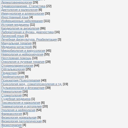
Дерматовенерология
[29]
Здравоохранение. Статистика
[22]
Диетология и валеология
[6]
Иммунология и аллергология
[30]
Иностранный язык
[4]
Инфекционные заболевания
[111]
История медицины
[11]
Кардиология м ангиология
[86]
Лабораторная и функц. диагностика
[16]
Латинский язык
[3]
Лечебная физкультура. Реабилитация
[3]
Мануальная терапия
[0]
Медицина катастроф
[5]
Микробиология и вирусология
[45]
Неврология и нейрохирургия
[55]
Неотложная помощь
[10]
Онкология и лучевая терапия
[28]
Оториноларингология
[44]
Офтальмология
[25]
Педиатрия
[109]
Профпатология
[9]
Психиатрия Психотерапия
[40]
Психология мед., соматопсихология и тд.
[19]
Пульмонология и фтизиатрия
[39]
Ревматология
[16]
Стоматология
[35]
Судебная медицина
[1]
Токсикология и наркология
[6]
Травматология и ортопедия
[20]
Урология и нефрология
[54]
Фармакология
[67]
Физиология нормальная
[9]
Физиология патологическая
[5]
Физиотерапия
[4]