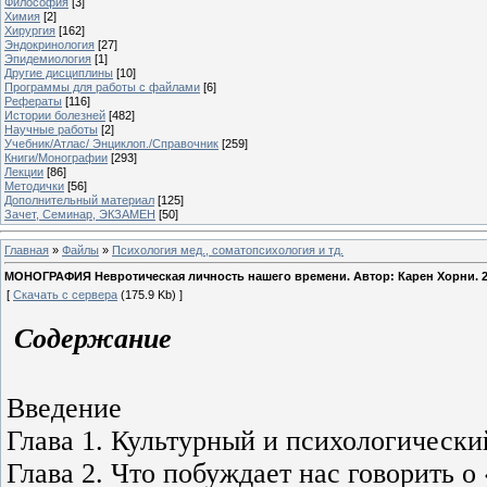
Философия
[3]
Химия
[2]
Хирургия
[162]
Эндокринология
[27]
Эпидемиология
[1]
Другие дисциплины
[10]
Программы для работы с файлами
[6]
Рефераты
[116]
Истории болезней
[482]
Научные работы
[2]
Учебник/Атлас/ Энциклоп./Справочник
[259]
Книги/Монографии
[293]
Лекции
[86]
Методички
[56]
Дополнительный материал
[125]
Зачет, Семинар, ЭКЗАМЕН
[50]
Главная
»
Файлы
»
Психология мед., соматопсихология и тд.
МОНОГРАФИЯ Невротическая личность нашего времени. Автор: Карен Хорни. 20
[
Скачать с сервера
(175.9 Kb) ]
Содержание
Введение
Глава 1. Культурный и психологически
Глава 2. Что побуждает нас говорить 