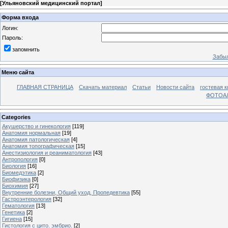
[
Ульяновский медицинский портал
]
Форма входа
Логин:
Пароль:
запомнить
Забыл
Меню сайта
ГЛАВНАЯ СТРАНИЦА
Скачать материал
Статьи
Новости сайта
гостевая к
ФОТОА
Categories
Акушерство и гинекология
[119]
Анатомия нормальная
[19]
Анатомия патологическая
[4]
Анатомия топографическая
[15]
Анестизиология и реаниматология
[43]
Антропология
[0]
Биология
[16]
Биомедэтика
[2]
Биофизика
[0]
Биохимия
[27]
Внутренние болезни, Общий уход, Пропедевтика
[55]
Гастроэнтерология
[32]
Гематология
[13]
Генетика
[2]
Гигиена
[15]
Гистология с цито. эмбрио.
[2]