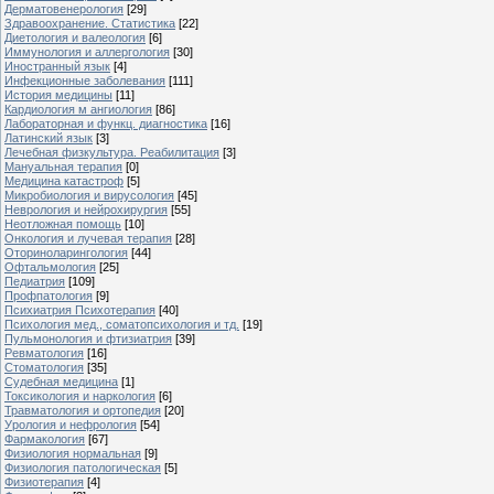
Дерматовенерология
[29]
Здравоохранение. Статистика
[22]
Диетология и валеология
[6]
Иммунология и аллергология
[30]
Иностранный язык
[4]
Инфекционные заболевания
[111]
История медицины
[11]
Кардиология м ангиология
[86]
Лабораторная и функц. диагностика
[16]
Латинский язык
[3]
Лечебная физкультура. Реабилитация
[3]
Мануальная терапия
[0]
Медицина катастроф
[5]
Микробиология и вирусология
[45]
Неврология и нейрохирургия
[55]
Неотложная помощь
[10]
Онкология и лучевая терапия
[28]
Оториноларингология
[44]
Офтальмология
[25]
Педиатрия
[109]
Профпатология
[9]
Психиатрия Психотерапия
[40]
Психология мед., соматопсихология и тд.
[19]
Пульмонология и фтизиатрия
[39]
Ревматология
[16]
Стоматология
[35]
Судебная медицина
[1]
Токсикология и наркология
[6]
Травматология и ортопедия
[20]
Урология и нефрология
[54]
Фармакология
[67]
Физиология нормальная
[9]
Физиология патологическая
[5]
Физиотерапия
[4]