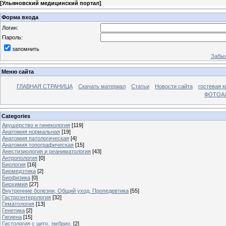
[
Ульяновский медицинский портал
]
Форма входа
Логин:
Пароль:
запомнить
Забыл
Меню сайта
ГЛАВНАЯ СТРАНИЦА
Скачать материал
Статьи
Новости сайта
гостевая к
ФОТОА
Categories
Акушерство и гинекология
[119]
Анатомия нормальная
[19]
Анатомия патологическая
[4]
Анатомия топографическая
[15]
Анестизиология и реаниматология
[43]
Антропология
[0]
Биология
[16]
Биомедэтика
[2]
Биофизика
[0]
Биохимия
[27]
Внутренние болезни, Общий уход, Пропедевтика
[55]
Гастроэнтерология
[32]
Гематология
[13]
Генетика
[2]
Гигиена
[15]
Гистология с цито. эмбрио.
[2]