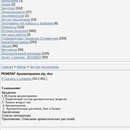
Философия
[3]
Химия
[2]
Хирургия
[162]
Эндокринология
[27]
Эпидемиология
[1]
Другие дисциплины
[10]
Программы для работы с файлами
[6]
Рефераты
[116]
Истории болезней
[482]
Научные работы
[2]
Учебник/Атлас/ Энциклоп./Справочник
[259]
Книги/Монографии
[293]
Лекции
[86]
Методички
[56]
Дополнительный материал
[125]
Зачет, Семинар, ЭКЗАМЕН
[50]
Главная
»
Файлы
»
Другие дисциплины
РЕФЕРАТ Ароматерапия zip, doc
[
Скачать с сервера
(54.2 Kb) ]
:
Содержание
Введение
1.История ароматерапии
2.Химический состав ароматических веществ
.
3. Запахи вокруг нас
4.Ароматерапия
5. Ароматические растения, быт и бизнес
Заключение
Список литературы
Приложение. Описание ароматических растений.