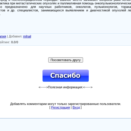
актика при метастатических опу­холях и паллиативная помощь онкопульмонологическ
во предназначено для научных работников, онкологов, пульмонологов, тора
стов и др. специа­листов, занимающихся выявлением и диагностикой опухолей л
.
апия
|
Добавил
:
mihail
ейтинг
:
0.0
/
0
<----->Полезная информация:<----->
Добавлять комментарии могут только зарегистрированные пользователи.
[
Регистрация
|
Вход
]