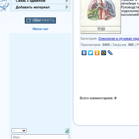
Связь с админом
лечебная т
Руководст
Добавить материал
эндоскопи
патологией
Мини-чат
Категория
:
Онкология и лучевая тер
Просмотров
:
3409
|
Загрузок
:
985
|
Р
Всего комментариев
:
0