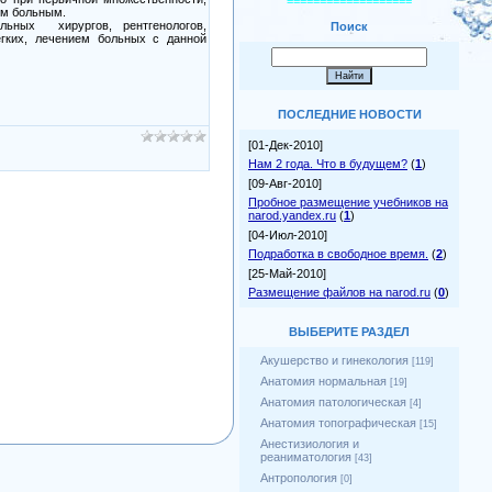
===================
им больным.
кальных
хирургов, рентгенологов,
Поиск
егких, лечением больных с данной
ПОСЛЕДНИЕ НОВОСТИ
[01-Дек-2010]
Нам 2 года. Что в будущем?
(
1
)
[09-Авг-2010]
Пробное размещение учебников на
narod.yandex.ru
(
1
)
[04-Июл-2010]
Подработка в свободное время.
(
2
)
[25-Май-2010]
Размещение файлов на narod.ru
(
0
)
ВЫБЕРИТЕ РАЗДЕЛ
Акушерство и гинекология
[119]
Анатомия нормальная
[19]
Анатомия патологическая
[4]
Анатомия топографическая
[15]
Анестизиология и
реаниматология
[43]
Антропология
[0]