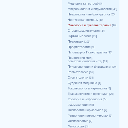
Медицина катастроф
[5]
Микробиология и вирусология
[45]
Неврология и нейрохирургия
[55]
Неотложная помощь
[10]
Онкология и лучевая терапия
[28]
Оториноларингология
[44]
Офтальмология
[25]
Педиатрия
[109]
Профпатология
[9]
Психиатрия Психотерапия
[40]
Психология мед.,
соматопсихология и тд.
[19]
Пульмонология и фтизиатрия
[39]
Ревматология
[16]
Стоматология
[35]
Судебная медицина
[1]
Токсикология и наркология
[6]
Травматология и ортопедия
[20]
Урология и нефрология
[54]
Фармакология
[67]
Физиология нормальная
[9]
Физиология патологическая
[5]
Физиотерапия
[4]
Философия
[3]