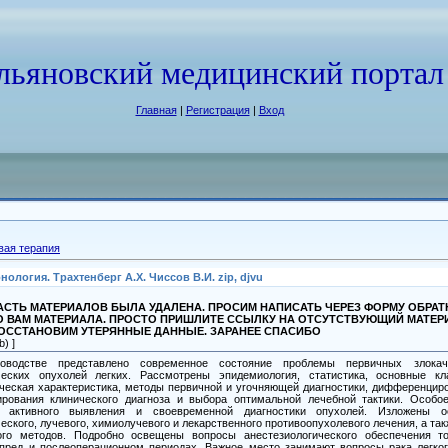
льяновский медицинский портал
Главная
|
Регистрация
|
Вход
вая терапия
логия. Трахтенберг А.Х. Чиссов В.И. zip, djvu
СТЬ МАТЕРИАЛОВ БЫЛА УДАЛЕНА. ПРОСИМ НАПИСАТЬ ЧЕРЕЗ ФОРМУ ОБРА
О ВАМ МАТЕРИАЛА. ПРОСТО ПРИШЛИТЕ ССЫЛКУ НА ОТСУТСТВУЮЩИЙ МАТЕР
ВОССТАНОВИМ УТЕРЯННЫЕ ДАННЫЕ. ЗАРАНЕЕ СПАСИБО
) ]
дстве представлено современное состояние проблемы первичных злокаче
ческих опухолей легких. Paссмотрены эпидемиология, статистика, основные кл
еская характеристика, методы первичной и yrочняющей диагностики, диф­ференцир
рования клинического диагноза и выбора оптимальной лечебной тактики. Особое
 активного выявления и своевременной диагностики опу­холей. Изложены ос
еского, лучевого, химиолучевого и лекарственного противоопухолевого лечения, а та
ого методов. Подробно освещены вопросы aнeстезиологическоrо обеспечения то
 пред­ и послеоперационном периодах. Важное место занимают вопросы рака легко