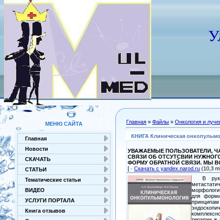
У
Главная
»
Файлы
»
Онкология и луче
МЕНЮ САЙТА
КНИГА Клиническая онкопульмоно
Главная
Новости
УВАЖАЕМЫЕ ПОЛЬЗОВАТЕЛИ, ЧА
СВЯЗИ ОБ ОТСУТСВИИ НУЖНОГ
СКАЧАТЬ
ФОРМУ ОБРАТНОЙ СВЯЗИ. МЫ 
[ ·
Скачать с yandex.narod.ru
(10,3 mb
СТАТЬИ
В руково
Тематические статьи
метастати
моpфолоrич
ВИДЕО
для форми
УСЛУГИ ПОРТАЛА
принципам
эндоскопич
Книга отзывов
комплексн
терапии в