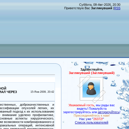
Суббота, 08-Авг-2026, 20:30
Приветствую Вас
Заглянувший
|
RSS
Здравствуйте,
Заглянувший (Заглянувший)
ТНОЙ
ИАЛ ЧЕРЕЗ
15-Янв-2009, 20:42
ственных, доброкачественных и
Уважаемый гость
,
мы рады вас
ассификации опухолей легких, их
видеть! Пожалуйста
ованный подход к их использованию
зарегестрируйтесь или
авторизуйтесь
!
 внимание уделено про­филактике,
Присоединяйтесь к нам!
новные аспекты хирургического,
Нас уже "
26372!
"
кже возможно­сти комбинированного и
Список пользователей
ракальных операций, интенсивной
го при первичной множественности,