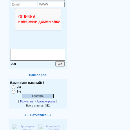
200
Наш опрос
Вам помог наш сайт?
Да
Нет
[
·
]
Результаты
Архив опросов
Всего ответов:
312
< -- Сатистика -->