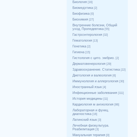
Биология
[16]
Биомедэтика
[2]
Биофизика
[0]
Биохимия
[27]
Внутренние болезни, Общий
уход, Пропедевтика
[55]
Гастроэнтерология
[32]
Гематология
[13]
Генетика
[2]
Гигиена
[15]
Гистология с цито. эмбрио.
[2]
Дерматовенерология
[29]
Здравоохранение. Статистика
[22]
Диетология и валеология
[6]
Иммунология и аллергология
[30]
Иностранный язык
[4]
Инфекционные заболевания
[111]
История медицины
[11]
Кардиология м ангиология
[86]
Лабораторная и функц.
диагностика
[16]
Латинский язык
[3]
Лечебная физкультура.
Реабилитация
[3]
Мануальная терапия
[0]