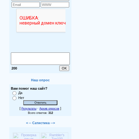
200
Наш опрос
Вам помог наш сайт?
Да
Нет
[
·
]
Результаты
Архив опросов
Всего ответов:
312
< -- Сатистика -->