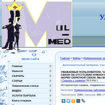
У
Главная
»
Файлы
»
Инфекционные за
МЕНЮ САЙТА
Дополниетльный материал. Сис
Главная
Новости
УВАЖАЕМЫЕ ПОЛЬЗОВАТЕЛИ, ЧА
СВЯЗИ ОБ ОТСУТСВИИ НУЖНОГ
СКАЧАТЬ
ФОРМУ ОБРАТНОЙ СВЯЗИ. МЫ 
[
Скачать с сервера
(35.0 Kb) ]
СТАТЬИ
Историческая справка, эпидемиологи
Тематические статьи
Категория
:
Инфекционные заболева
ВИДЕО
Просмотров
:
2589
|
Загрузок
:
890
|
Р
УСЛУГИ ПОРТАЛА
Книга отзывов