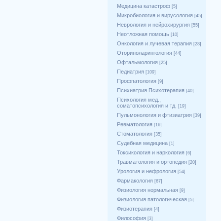
Медицина катастроф
[5]
Микробиология и вирусология
[45]
Неврология и нейрохирургия
[55]
Неотложная помощь
[10]
Онкология и лучевая терапия
[28]
Оториноларингология
[44]
Офтальмология
[25]
Педиатрия
[109]
Профпатология
[9]
Психиатрия Психотерапия
[40]
Психология мед.,
соматопсихология и тд.
[19]
Пульмонология и фтизиатрия
[39]
Ревматология
[16]
Стоматология
[35]
Судебная медицина
[1]
Токсикология и наркология
[6]
Травматология и ортопедия
[20]
Урология и нефрология
[54]
Фармакология
[67]
Физиология нормальная
[9]
Физиология патологическая
[5]
Физиотерапия
[4]
Философия
[3]