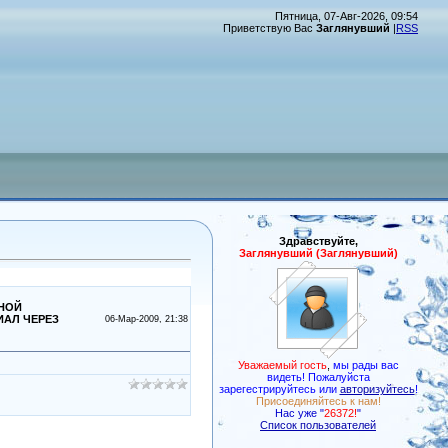
Пятница, 07-Авг-2026, 09:54
Приветствую Вас
Заглянувший
|
RSS
Здравствуйте,
Заглянувший (Заглянувший)
ТНОЙ
ИАЛ ЧЕРЕЗ
06-Мар-2009, 21:38
Уважаемый гость
,
мы рады вас
видеть! Пожалуйста
зарегестрируйтесь или
авторизуйтесь
!
Присоединяйтесь к нам!
Нас уже "
26372!
"
Список пользователей