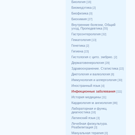
Биология
[16]
Биомедэтика
[2]
Биофизика
[0]
Биохимия
[27]
Внутренние болезни, Общий
уход, Пропедевтика
[55]
Гастроэнтерология
[32]
Гематология
[13]
Генетика
[2]
Гигиена
[15]
Гистология с цито. эмбрио.
[2]
Дерматовенерология
[29]
Здравоохранение. Статистика
[22]
Диетология и валеология
[6]
Иммунология и аллергология
[30]
Иностранный язык
[4]
Инфекционные заболевания
[111]
История медицины
[11]
Кардиология м ангиология
[86]
Лабораторная и функц.
диагностика
[16]
Латинский язык
[3]
Лечебная физкультура.
Реабилитация
[3]
Мануальная терапия
[0]