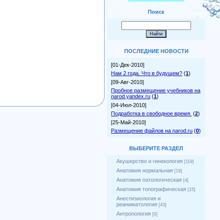
===================
Поиск
ПОСЛЕДНИЕ НОВОСТИ
[01-Дек-2010]
Нам 2 года. Что в будущем?
(
1
)
[09-Авг-2010]
Пробное размещение учебников на
narod.yandex.ru
(
1
)
[04-Июл-2010]
Подработка в свободное время.
(
2
)
[25-Май-2010]
Размещение файлов на narod.ru
(
0
)
ВЫБЕРИТЕ РАЗДЕЛ
Акушерство и гинекология
[119]
Анатомия нормальная
[19]
Анатомия патологическая
[4]
Анатомия топографическая
[15]
Анестизиология и
реаниматология
[43]
Антропология
[0]