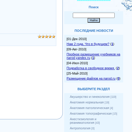
===================
Поиск
ПОСЛЕДНИЕ НОВОСТИ
[01-Дек-2010]
Нам 2 года. Что в будущем?
(
1
)
[09-Авг-2010]
Пробное размещение учебников на
narod.yandex.ru
(
1
)
[04-Июл-2010]
Подработка в свободное время.
(
2
)
[25-Май-2010]
Размещение файлов на narod.ru
(
0
)
ВЫБЕРИТЕ РАЗДЕЛ
Акушерство и гинекология
[119]
Анатомия нормальная
[19]
Анатомия патологическая
[4]
Анатомия топографическая
[15]
Анестизиология и
реаниматология
[43]
Антропология
[0]