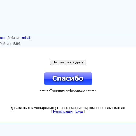
ния
|
Добавил
:
mihail
Рейтинг
:
5.0
/
1
<----->Полезная информация:<----->
Добавлять комментарии могут только зарегистрированные пользователи.
[
Регистрация
|
Вход
]