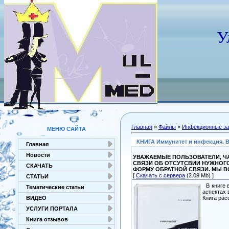
У
Главная
»
Файлы
»
Инфекционные за
МЕНЮ САЙТА
КНИГА Иммунитет и инфекция. Во
Главная
Новости
УВАЖАЕМЫЕ ПОЛЬЗОВАТЕЛИ, ЧА
СВЯЗИ ОБ ОТСУТСВИИ НУЖНОГ
СКАЧАТЬ
ФОРМУ ОБРАТНОЙ СВЯЗИ. МЫ 
[
Скачать с сервера
(2.09 Mb) ]
СТАТЬИ
В книге 
Тематические статьи
аспектах 
Книга рас
ВИДЕО
УСЛУГИ ПОРТАЛА
Книга отзывов