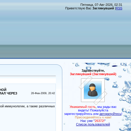
Пятница, 07-Авг-2026, 02:31
Приветствую Вас
Заглянувший
|
RSS
Здравствуйте,
Заглянувший (Заглянувший)
ТНОЙ
ИАЛ ЧЕРЕЗ
26-Фев-2009, 20:42
ой иммунологии, а также различных
Уважаемый гость
,
мы рады вас
видеть! Пожалуйста
зарегестрируйтесь или
авторизуйтесь
!
Присоединяйтесь к нам!
Нас уже "
26372!
"
Список пользователей