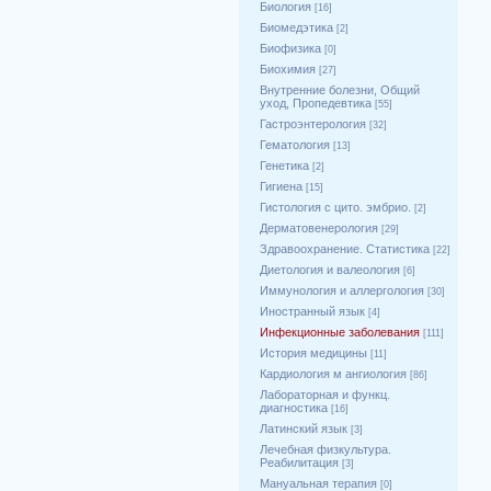
Биология
[16]
Биомедэтика
[2]
Биофизика
[0]
Биохимия
[27]
Внутренние болезни, Общий
уход, Пропедевтика
[55]
Гастроэнтерология
[32]
Гематология
[13]
Генетика
[2]
Гигиена
[15]
Гистология с цито. эмбрио.
[2]
Дерматовенерология
[29]
Здравоохранение. Статистика
[22]
Диетология и валеология
[6]
Иммунология и аллергология
[30]
Иностранный язык
[4]
Инфекционные заболевания
[111]
История медицины
[11]
Кардиология м ангиология
[86]
Лабораторная и функц.
диагностика
[16]
Латинский язык
[3]
Лечебная физкультура.
Реабилитация
[3]
Мануальная терапия
[0]