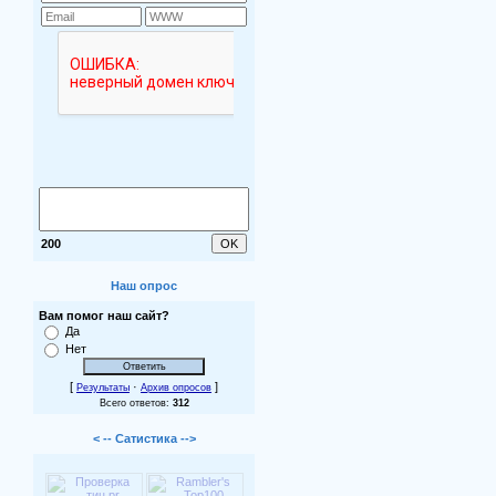
200
Наш опрос
Вам помог наш сайт?
Да
Нет
[
·
]
Результаты
Архив опросов
Всего ответов:
312
< -- Сатистика -->