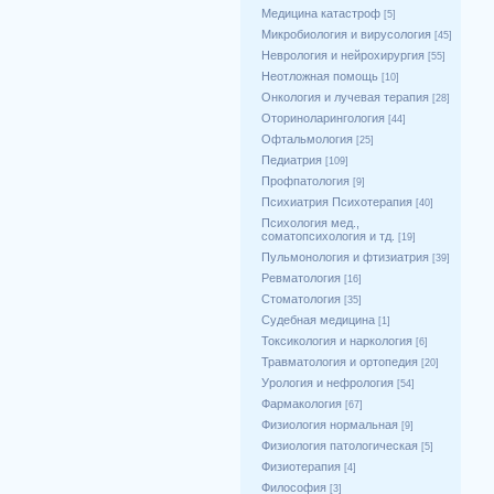
Медицина катастроф
[5]
Микробиология и вирусология
[45]
Неврология и нейрохирургия
[55]
Неотложная помощь
[10]
Онкология и лучевая терапия
[28]
Оториноларингология
[44]
Офтальмология
[25]
Педиатрия
[109]
Профпатология
[9]
Психиатрия Психотерапия
[40]
Психология мед.,
соматопсихология и тд.
[19]
Пульмонология и фтизиатрия
[39]
Ревматология
[16]
Стоматология
[35]
Судебная медицина
[1]
Токсикология и наркология
[6]
Травматология и ортопедия
[20]
Урология и нефрология
[54]
Фармакология
[67]
Физиология нормальная
[9]
Физиология патологическая
[5]
Физиотерапия
[4]
Философия
[3]