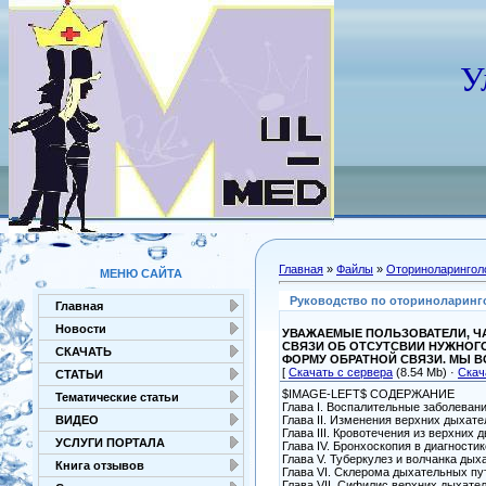
У
Главная
»
Файлы
»
Оториноларингол
МЕНЮ САЙТА
Руководство по оториноларингол
Главная
Новости
УВАЖАЕМЫЕ ПОЛЬЗОВАТЕЛИ, ЧА
СВЯЗИ ОБ ОТСУТСВИИ НУЖНОГ
СКАЧАТЬ
ФОРМУ ОБРАТНОЙ СВЯЗИ. МЫ 
[
Скачать с сервера
(8.54 Mb) ·
Скач
СТАТЬИ
$IMAGE-LEFT$ СОДЕРЖАНИЕ
Тематические статьи
Глава I. Воспалительные заболеван
Глава II. Изменения верхних дыхат
ВИДЕО
Глава III. Кровотечения из верхних
УСЛУГИ ПОРТАЛА
Глава IV. Бронхоскопия в диагности
Глава V. Туберкулез и волчанка дых
Книга отзывов
Глава VI. Склерома дыхательных пу
Глава VII. Сифилис верхних дыхате