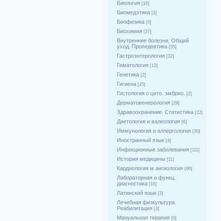
Биология
[16]
Биомедэтика
[2]
Биофизика
[0]
Биохимия
[27]
Внутренние болезни, Общий
уход, Пропедевтика
[55]
Гастроэнтерология
[32]
Гематология
[13]
Генетика
[2]
Гигиена
[15]
Гистология с цито. эмбрио.
[2]
Дерматовенерология
[29]
Здравоохранение. Статистика
[22]
Диетология и валеология
[6]
Иммунология и аллергология
[30]
Иностранный язык
[4]
Инфекционные заболевания
[111]
История медицины
[11]
Кардиология м ангиология
[86]
Лабораторная и функц.
диагностика
[16]
Латинский язык
[3]
Лечебная физкультура.
Реабилитация
[3]
Мануальная терапия
[0]