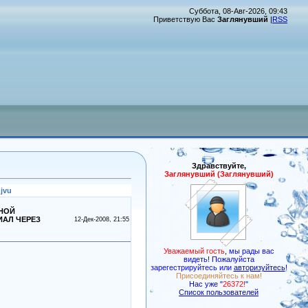
Суббота, 08-Авг-2026, 09:43
Приветствую Вас
Заглянувший
|
RSS
Здравствуйте,
Заглянувший (Заглянувший)
jvu
ТНОЙ
ИАЛ ЧЕРЕЗ
12-Дек-2008, 21:55
Уважаемый гость
,
мы рады вас
видеть! Пожалуйста
зарегестрируйтесь или
авторизуйтесь
!
Присоединяйтесь к нам!
Нас уже "
26372!
"
Список пользователей