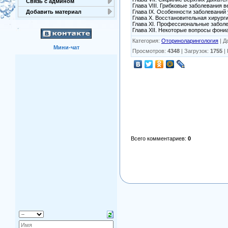
Связь с админом
Глава VIII. Грибковые заболевания 
Глава IX. Особенности заболеваний 
Добавить материал
Глава X. Восстановительная хирург
Глава XI. Профессиональные забол
Глава XII. Некоторые вопросы фони
Категория
:
Оториноларингология
|
Д
Мини-чат
Просмотров
:
4348
|
Загрузок
:
1755
|
Всего комментариев
:
0