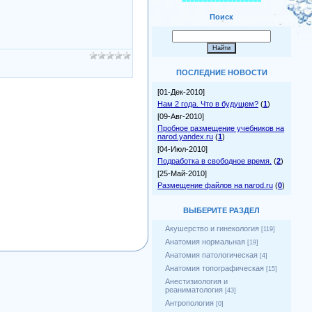
===================
Поиск
ПОСЛЕДНИЕ НОВОСТИ
[01-Дек-2010]
Нам 2 года. Что в будущем?
(
1
)
[09-Авг-2010]
Пробное размещение учебников на
narod.yandex.ru
(
1
)
[04-Июл-2010]
Подработка в свободное время.
(
2
)
[25-Май-2010]
Размещение файлов на narod.ru
(
0
)
ВЫБЕРИТЕ РАЗДЕЛ
Акушерство и гинекология
[119]
Анатомия нормальная
[19]
Анатомия патологическая
[4]
Анатомия топографическая
[15]
Анестизиология и
реаниматология
[43]
Антропология
[0]