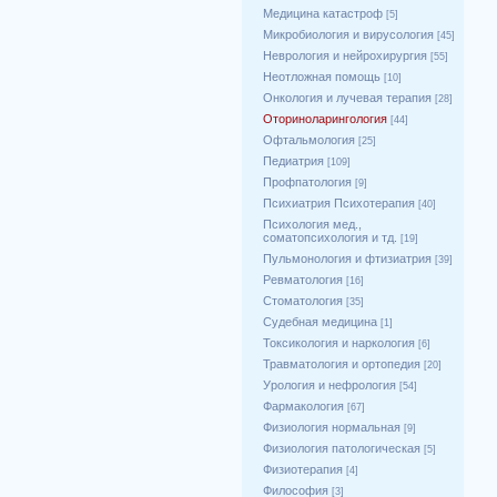
Медицина катастроф
[5]
Микробиология и вирусология
[45]
Неврология и нейрохирургия
[55]
Неотложная помощь
[10]
Онкология и лучевая терапия
[28]
Оториноларингология
[44]
Офтальмология
[25]
Педиатрия
[109]
Профпатология
[9]
Психиатрия Психотерапия
[40]
Психология мед.,
соматопсихология и тд.
[19]
Пульмонология и фтизиатрия
[39]
Ревматология
[16]
Стоматология
[35]
Судебная медицина
[1]
Токсикология и наркология
[6]
Травматология и ортопедия
[20]
Урология и нефрология
[54]
Фармакология
[67]
Физиология нормальная
[9]
Физиология патологическая
[5]
Физиотерапия
[4]
Философия
[3]