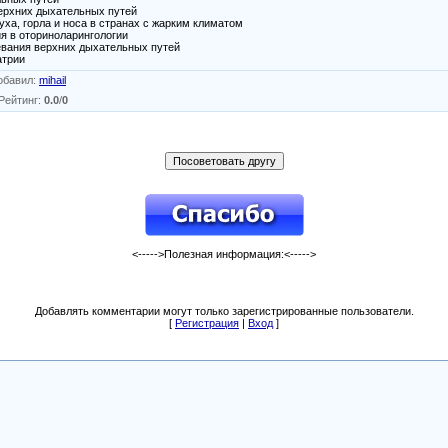
верхних дыхательных путей
уха, горла и носа в странах с жарким климатом
ия в оториноларингологии
евания верхних дыхательных путей
атрии
обавил
:
mihail
Рейтинг
:
0.0
/
0
<----->Полезная информация:<----->
Добавлять комментарии могут только зарегистрированные пользователи.
[
Регистрация
|
Вход
]