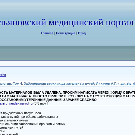
льяновский медицинский портал
Главная
|
Регистрация
|
Вход
огия
огии. Том 4. Заболевания верхних дыхательных путей/ Лихачев А.Г. и др. zip, d
СТЬ МАТЕРИАЛОВ БЫЛА УДАЛЕНА. ПРОСИМ НАПИСАТЬ ЧЕРЕЗ ФОРМУ ОБРА
О ВАМ МАТЕРИАЛА. ПРОСТО ПРИШЛИТЕ ССЫЛКУ НА ОТСУТСТВУЮЩИЙ МАТЕР
ВОССТАНОВИМ УТЕРЯННЫЕ ДАННЫЕ. ЗАРАНЕЕ СПАСИБО
ать с yandex.narod.ru
(8,5 mb) ]
ия придаточных пазух носа
ельных путей при общих заболеваниях
 дыхательных путей
ке и лечении заболеваний бронхов и легких
ательных путей
тей
льных путей