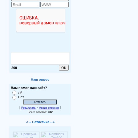
200
Наш опрос
Вам помог наш сайт?
Да
Нет
[
·
]
Результаты
Архив опросов
Всего ответов:
312
< -- Сатистика -->