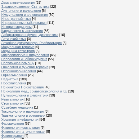
Дерматовенерология
[29]
Здравоохранение. Статистика
[22]
Диетология и валеология
[6]
Иммунология и аллергология
[30]
Иностранный язык
[4]
Инфекционные заболевания
[111]
История медицины
[11]
Кардиология м ангиология
[86]
Лабораторная и функц. диагностика
[16]
Латинский язык
[3]
Лечебная физкультура. Реабилитация
[3]
Мануальная терапия
[0]
Медицина катастроф
[5]
Микробиология и вирусология
[45]
Неврология и нейрохирургия
[55]
Неотложная помощь
[10]
Онкология и лучевая терапия
[28]
Оториноларингология
[44]
Офтальмология
[25]
Педиатрия
[109]
Профпатология
[9]
Психиатрия Психотерапия
[40]
Психология мед., соматопсихология и тд.
[19]
Пульмонология и фтизиатрия
[39]
Ревматология
[16]
Стоматология
[35]
Судебная медицина
[1]
Токсикология и наркология
[6]
Травматология и ортопедия
[20]
Урология и нефрология
[54]
Фармакология
[67]
Физиология нормальная
[9]
Физиология патологическая
[5]
Физиотерапия
[4]