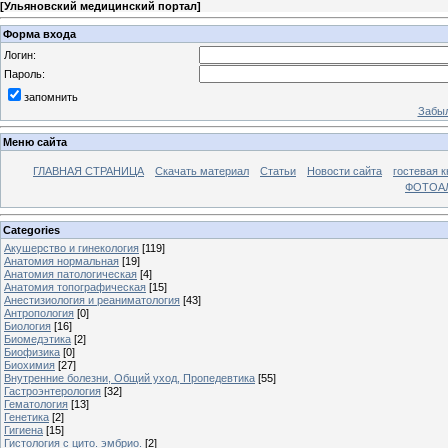
[
Ульяновский медицинский портал
]
Форма входа
Логин:
Пароль:
запомнить
Забыл
Меню сайта
ГЛАВНАЯ СТРАНИЦА
Скачать материал
Статьи
Новости сайта
гостевая к
ФОТОА
Categories
Акушерство и гинекология
[119]
Анатомия нормальная
[19]
Анатомия патологическая
[4]
Анатомия топографическая
[15]
Анестизиология и реаниматология
[43]
Антропология
[0]
Биология
[16]
Биомедэтика
[2]
Биофизика
[0]
Биохимия
[27]
Внутренние болезни, Общий уход, Пропедевтика
[55]
Гастроэнтерология
[32]
Гематология
[13]
Генетика
[2]
Гигиена
[15]
Гистология с цито. эмбрио.
[2]