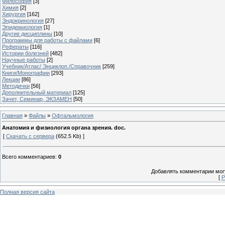
Философия
[3]
Химия
[2]
Хирургия
[162]
Эндокринология
[27]
Эпидемиология
[1]
Другие дисциплины
[10]
Программы для работы с файлами
[6]
Рефераты
[116]
Истории болезней
[482]
Научные работы
[2]
Учебник/Атлас/ Энциклоп./Справочник
[259]
Книги/Монографии
[293]
Лекции
[86]
Методички
[56]
Дополнительный материал
[125]
Зачет, Семинар, ЭКЗАМЕН
[50]
Главная
»
Файлы
»
Офтальмология
Анатомия и физиология органа зрения. doc.
[
Скачать с сервера
(652.5 Kb) ]
Всего комментариев
:
0
Добавлять комментарии могу
[
Р
Полная версия сайта