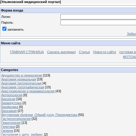
[
Ульяновский медицинский портал
]
Форма входа
Логин:
Пароль:
запомнить
Забыл
Меню сайта
ГЛАВНАЯ СТРАНИЦА
Скачать материал
Статьи
Новости сайта
гостевая к
ФОТОА
Categories
Акушерство и гинекология
[119]
Анатомия нормальная
[19]
Анатомия патологическая
[4]
Анатомия топографическая
[15]
Анестизиология и реаниматология
[43]
Антропология
[0]
Биология
[16]
Биомедэтика
[2]
Биофизика
[0]
Биохимия
[27]
Внутренние болезни, Общий уход, Пропедевтика
[55]
Гастроэнтерология
[32]
Гематология
[13]
Генетика
[2]
Гигиена
[15]
Гистология с цито. эмбрио.
[2]