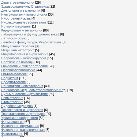
Дерматовенерология
[29]
Здравоохранение. Статистика
[22]
Диетология и валеология
[6]
Иммунология и аллергология
[30]
Иностранный язык
[4]
Инфекционные заболевания
[111]
История медицины
[11]
Кардиология м ангиология
[86]
Лабораторная и функц. диагностика
[16]
Латинский язык
[3]
Лечебная физкультура. Реабилитация
[3]
Мануальная терапия
[0]
Медицина катастроф
[5]
Микробиология и вирусология
[45]
Неврология и нейрохирургия
[55]
Неотложная помощь
[10]
Онкология и лучевая терапия
[28]
Оториноларингология
[44]
Офтальмология
[25]
Педиатрия
[109]
Профпатология
[9]
Психиатрия Психотерапия
[40]
Психология мед., соматопсихология и тд.
[19]
Пульмонология и фтизиатрия
[39]
Ревматология
[16]
Стоматология
[35]
Судебная медицина
[1]
Токсикология и наркология
[6]
Травматология и ортопедия
[20]
Урология и нефрология
[54]
Фармакология
[67]
Физиология нормальная
[9]
Физиология патологическая
[5]
Физиотерапия
[4]