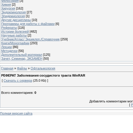
Философия
[3]
Химия
[2]
Хирургия
[162]
Эндокринология
[27]
Эпидемиология
[1]
Другие дисциплины
[10]
Программы для работы с файлами
[6]
Рефераты
[116]
Истории болезней
[482]
Научные работы
[2]
Учебник/Атлас/ Энциклоп./Справочник
[259]
Книги/Монографии
[293]
Лекции
[86]
Методички
[56]
Дополнительный материал
[125]
Зачет, Семинар, ЭКЗАМЕН
[50]
Главная
»
Файлы
»
Офтальмология
РЕФЕРАТ Заболевания сосудистого тракта WinRAR
[
Скачать с сервера
(25.0 Kb) ]
Всего комментариев
:
0
Добавлять комментарии могу
[
Р
Полная версия сайта