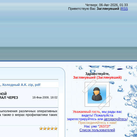
Четверг, 06-Авг-2026, 01:33
Приветствую Вас
Заглянувший
|
RSS
Здравствуйте,
Заглянувший (Заглянувший)
 Холодный А.К. zip, pdf
ТНОЙ
ИАЛ ЧЕРЕЗ
18-Фев-2009, 18:02
выполнения различных оперативных
Уважаемый гость
,
мы рады вас
а также о мерах профилактики таких
видеть! Пожалуйста
зарегестрируйтесь или
авторизуйтесь
!
Присоединяйтесь к нам!
Нас уже "
26372!
"
Список пользователей