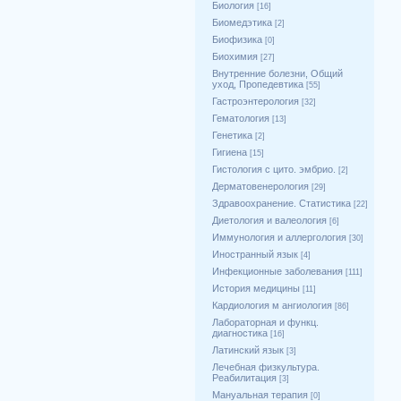
Биология
[16]
Биомедэтика
[2]
Биофизика
[0]
Биохимия
[27]
Внутренние болезни, Общий
уход, Пропедевтика
[55]
Гастроэнтерология
[32]
Гематология
[13]
Генетика
[2]
Гигиена
[15]
Гистология с цито. эмбрио.
[2]
Дерматовенерология
[29]
Здравоохранение. Статистика
[22]
Диетология и валеология
[6]
Иммунология и аллергология
[30]
Иностранный язык
[4]
Инфекционные заболевания
[111]
История медицины
[11]
Кардиология м ангиология
[86]
Лабораторная и функц.
диагностика
[16]
Латинский язык
[3]
Лечебная физкультура.
Реабилитация
[3]
Мануальная терапия
[0]