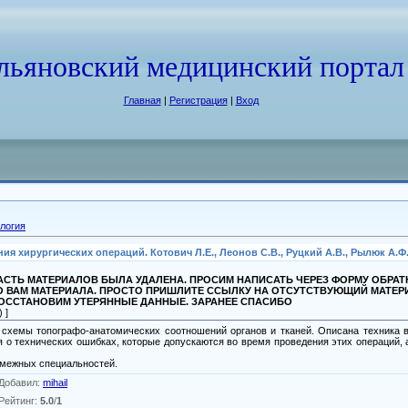
льяновский медицинский портал
Главная
|
Регистрация
|
Вход
логия
хирургических операций. Котович Л.Е., Леонов С.В., Руцкий А.В., Рылюк А.Ф.,
СТЬ МАТЕРИАЛОВ БЫЛА УДАЛЕНА. ПРОСИМ НАПИСАТЬ ЧЕРЕЗ ФОРМУ ОБРА
О ВАМ МАТЕРИАЛА. ПРОСТО ПРИШЛИТЕ ССЫЛКУ НА ОТСУТСТВУЮЩИЙ МАТЕР
ВОССТАНОВИМ УТЕРЯННЫЕ ДАННЫЕ. ЗАРАНЕЕ СПАСИБО
 ]
 схемы топографо-анатомических соотношений органов и тканей. Описана техника 
о технических ошибках, которые допускаются во время проведения этих операций, 
смежных специальностей.
Добавил
:
mihail
Рейтинг
:
5.0
/
1