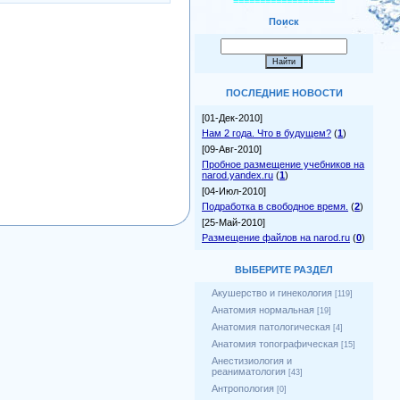
===================
Поиск
ПОСЛЕДНИЕ НОВОСТИ
[01-Дек-2010]
Нам 2 года. Что в будущем?
(
1
)
[09-Авг-2010]
Пробное размещение учебников на
narod.yandex.ru
(
1
)
[04-Июл-2010]
Подработка в свободное время.
(
2
)
[25-Май-2010]
Размещение файлов на narod.ru
(
0
)
ВЫБЕРИТЕ РАЗДЕЛ
Акушерство и гинекология
[119]
Анатомия нормальная
[19]
Анатомия патологическая
[4]
Анатомия топографическая
[15]
Анестизиология и
реаниматология
[43]
Антропология
[0]