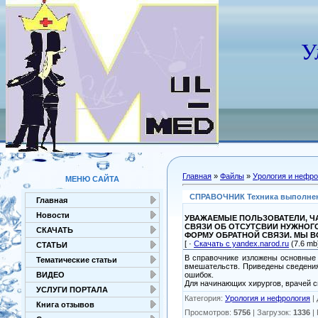
У
Главная
»
Файлы
»
Урология и нефро
МЕНЮ САЙТА
СПРАВОЧНИК Техника выполнения 
Главная
Новости
УВАЖАЕМЫЕ ПОЛЬЗОВАТЕЛИ, ЧА
СВЯЗИ ОБ ОТСУТСВИИ НУЖНОГ
СКАЧАТЬ
ФОРМУ ОБРАТНОЙ СВЯЗИ. МЫ 
[ ·
Скачать с yandex.narod.ru
(7.6 mb)
СТАТЬИ
В справочнике изложены основные
Тематические статьи
вмешательств. Приведены сведения 
ошибок.
ВИДЕО
Для начинающих хирургов, врачей 
УСЛУГИ ПОРТАЛА
Категория
:
Урология и нефрология
|
Книга отзывов
Просмотров
:
5756
|
Загрузок
:
1336
|