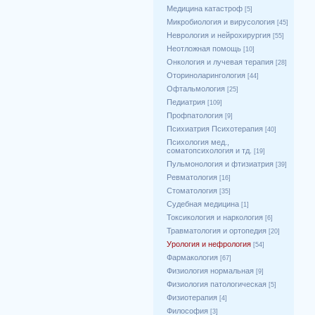
Медицина катастроф
[5]
Микробиология и вирусология
[45]
Неврология и нейрохирургия
[55]
Неотложная помощь
[10]
Онкология и лучевая терапия
[28]
Оториноларингология
[44]
Офтальмология
[25]
Педиатрия
[109]
Профпатология
[9]
Психиатрия Психотерапия
[40]
Психология мед.,
соматопсихология и тд.
[19]
Пульмонология и фтизиатрия
[39]
Ревматология
[16]
Стоматология
[35]
Судебная медицина
[1]
Токсикология и наркология
[6]
Травматология и ортопедия
[20]
Урология и нефрология
[54]
Фармакология
[67]
Физиология нормальная
[9]
Физиология патологическая
[5]
Физиотерапия
[4]
Философия
[3]