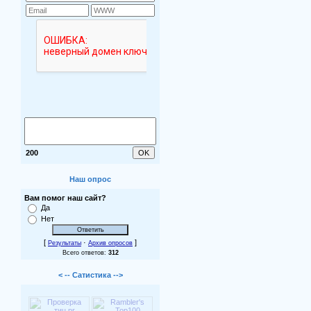
200
Наш опрос
Вам помог наш сайт?
Да
Нет
[
·
]
Результаты
Архив опросов
Всего ответов:
312
< -- Сатистика -->