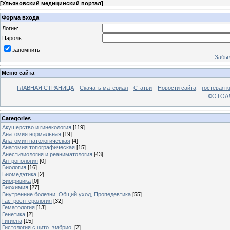
[
Ульяновский медицинский портал
]
Форма входа
Логин:
Пароль:
запомнить
Забыл
Меню сайта
ГЛАВНАЯ СТРАНИЦА
Скачать материал
Статьи
Новости сайта
гостевая к
ФОТОА
Categories
Акушерство и гинекология
[119]
Анатомия нормальная
[19]
Анатомия патологическая
[4]
Анатомия топографическая
[15]
Анестизиология и реаниматология
[43]
Антропология
[0]
Биология
[16]
Биомедэтика
[2]
Биофизика
[0]
Биохимия
[27]
Внутренние болезни, Общий уход, Пропедевтика
[55]
Гастроэнтерология
[32]
Гематология
[13]
Генетика
[2]
Гигиена
[15]
Гистология с цито. эмбрио.
[2]