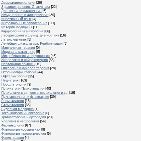
Дерматовенерология
[29]
Здравоохранение. Статистика
[22]
Диетология и валеология
[6]
Иммунология и аллергология
[30]
Иностранный язык
[4]
Инфекционные заболевания
[111]
История медицины
[11]
Кардиология м ангиология
[86]
Лабораторная и функц. диагностика
[16]
Латинский язык
[3]
Лечебная физкультура. Реабилитация
[3]
Мануальная терапия
[0]
Медицина катастроф
[5]
Микробиология и вирусология
[45]
Неврология и нейрохирургия
[55]
Неотложная помощь
[10]
Онкология и лучевая терапия
[28]
Оториноларингология
[44]
Офтальмология
[25]
Педиатрия
[109]
Профпатология
[9]
Психиатрия Психотерапия
[40]
Психология мед., соматопсихология и тд.
[19]
Пульмонология и фтизиатрия
[39]
Ревматология
[16]
Стоматология
[35]
Судебная медицина
[1]
Токсикология и наркология
[6]
Травматология и ортопедия
[20]
Урология и нефрология
[54]
Фармакология
[67]
Физиология нормальная
[9]
Физиология патологическая
[5]
Физиотерапия
[4]