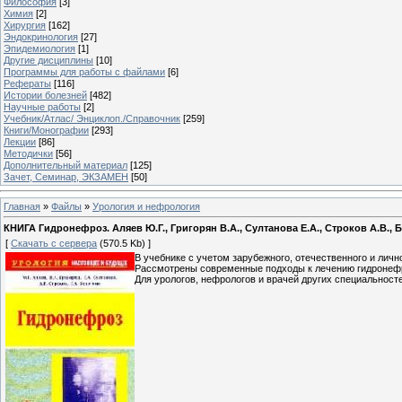
Философия
[3]
Химия
[2]
Хирургия
[162]
Эндокринология
[27]
Эпидемиология
[1]
Другие дисциплины
[10]
Программы для работы с файлами
[6]
Рефераты
[116]
Истории болезней
[482]
Научные работы
[2]
Учебник/Атлас/ Энциклоп./Справочник
[259]
Книги/Монографии
[293]
Лекции
[86]
Методички
[56]
Дополнительный материал
[125]
Зачет, Семинар, ЭКЗАМЕН
[50]
Главная
»
Файлы
»
Урология и нефрология
КНИГА Гидронефроз. Аляев Ю.Г., Григорян В.А., Султанова Е.А., Строков А.В., Бе
[
Скачать с сервера
(570.5 Kb) ]
В учебнике с учетом зарубежного, отечественного и лич
Рассмотрены современные подходы к лечению гидронеф
Для урологов, нефрологов и врачей других специальносте