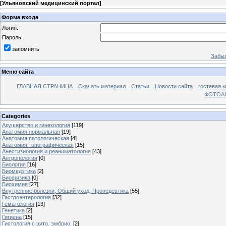
[
Ульяновский медицинский портал
]
Форма входа
Логин:
Пароль:
запомнить
Забыл
Меню сайта
ГЛАВНАЯ СТРАНИЦА
Скачать материал
Статьи
Новости сайта
гостевая к
ФОТОА
Categories
Акушерство и гинекология
[119]
Анатомия нормальная
[19]
Анатомия патологическая
[4]
Анатомия топографическая
[15]
Анестизиология и реаниматология
[43]
Антропология
[0]
Биология
[16]
Биомедэтика
[2]
Биофизика
[0]
Биохимия
[27]
Внутренние болезни, Общий уход, Пропедевтика
[55]
Гастроэнтерология
[32]
Гематология
[13]
Генетика
[2]
Гигиена
[15]
Гистология с цито. эмбрио.
[2]