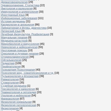
Дерматовенерология
[29]
Здравоохранение. Статистика
[22]
Диетология и валеология
[6]
Иммунология и аллергология
[30]
Иностранный язык
[4]
Инфекционные заболевания
[111]
История медицины
[11]
Кардиология м ангиология
[86]
Лабораторная и функц. диагностика
[16]
Латинский язык
[3]
Лечебная физкультура. Реабилитация
[3]
Мануальная терапия
[0]
Медицина катастроф
[5]
Микробиология и вирусология
[45]
Неврология и нейрохирургия
[55]
Неотложная помощь
[10]
Онкология и лучевая терапия
[28]
Оториноларингология
[44]
Офтальмология
[25]
Педиатрия
[109]
Профпатология
[9]
Психиатрия Психотерапия
[40]
Психология мед., соматопсихология и тд.
[19]
Пульмонология и фтизиатрия
[39]
Ревматология
[16]
Стоматология
[35]
Судебная медицина
[1]
Токсикология и наркология
[6]
Травматология и ортопедия
[20]
Урология и нефрология
[54]
Фармакология
[67]
Физиология нормальная
[9]
Физиология патологическая
[5]
Физиотерапия
[4]