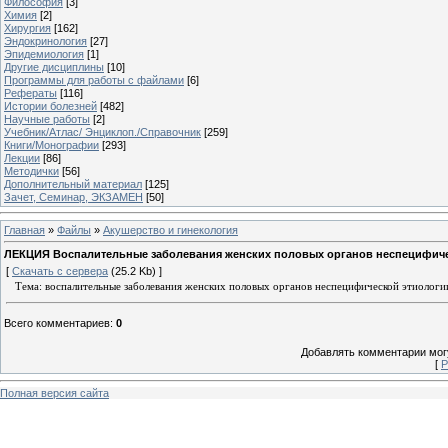
Философия
[3]
Химия
[2]
Хирургия
[162]
Эндокринология
[27]
Эпидемиология
[1]
Другие дисциплины
[10]
Программы для работы с файлами
[6]
Рефераты
[116]
Истории болезней
[482]
Научные работы
[2]
Учебник/Атлас/ Энциклоп./Справочник
[259]
Книги/Монографии
[293]
Лекции
[86]
Методички
[56]
Дополнительный материал
[125]
Зачет, Семинар, ЭКЗАМЕН
[50]
Главная
»
Файлы
»
Акушерство и гинекология
ЛЕКЦИЯ Воспалительные заболевания женских половых органов неспецифичес
[
Скачать с сервера
(25.2 Kb) ]
Тема
: воспалительные заболевания женских половых органов неспецифической этиологи
Всего комментариев
:
0
Добавлять комментарии могу
[
Р
Полная версия сайта